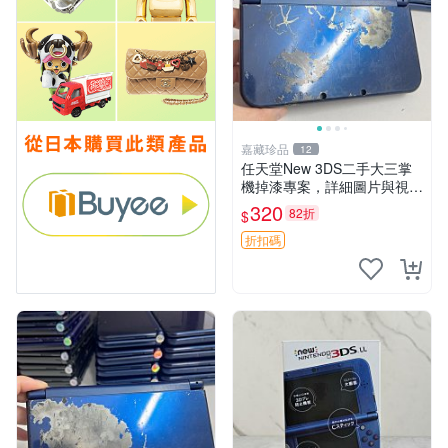
嘉藏珍品
12
任天堂New 3DS二手大三掌
機掉漆專案，詳細圖片與視頻
可查，嚴選編號發貨 新3DS
320
82折
$
大三掌機 掉漆系列 二手機
折扣碼