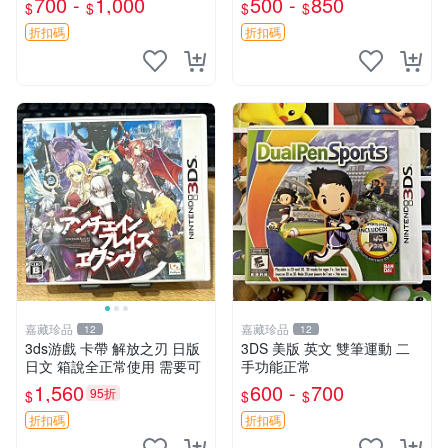
700 -
1,000
500 -
850
$
$
$
$
老式任天堂2DS 拆機殼 按鈕
手 地平線零之曙光 PS 游戲
不齊 鏡面有痕跡 電池蓋缺失
《地平線1》同捆包
折扣碼
折扣碼
收藏嚴選 二
嘉藏珍品
嘉藏珍品
12
12
3ds游戲 卡帶 解放之刃 日版
3DS 美版 英文 雙筆運動 二
日文 箱說全正常使用 需要可
手功能正常
1,560
600 -
700
95折
$
$
$
折扣碼
折扣碼