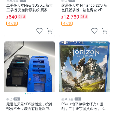
嘉藏珍品
觀己
12
27
二手任天堂New 3DS XL 新大
嚴選任天堂 Nintendo 2DS 藍
三掌機 完整附原裝殼 買家拍
色日版掌機，箱包齊全 2DS
後詳聊 新大三、任天堂3DS
3DS 掌機 日版 Nintendo 定
640
12,760
91折
95折
$
$
XL、二手掌機
價
折扣碼
折扣碼
觀己
嘉藏珍品
27
12
嚴選任天堂2DS拆機殼，按鍵
PS4《地平線零之曙光》遊
部分不全，表面有輕微劃痕及
戲，二手正宗發貨即送，《地
磨損，無電池蓋。全新未使用
平線1》同捆限定版，放心入