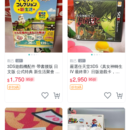
觀己
觀己
27
27
3DS遊戲機配件 帶書腰版 日
嚴選任天堂3DS《真女神轉生
文版 公式特典 新生活聚會 合
IV 最終章》日版遊戲卡，整
適收藏 9成新二手 商品不退
體狀態極佳非常新。適合收藏
1,750
2,950
95折
95折
$
$
不交換 資訊以圖為主 圖實相
玩家。 真女神轉生IV 最終章
符 3DS 員額 游戲卡帶
3ds 日版 游戲卡
折扣碼
折扣碼