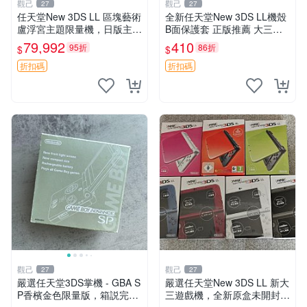
觀己
觀己
27
27
任天堂New 3DS LL 區塊藝術
全新任天堂New 3DS LL機殼
盧浮宮主題限量機，日版主板
B面保護套 正版推薦 大三嚴
原配，附吊飾未配線，全新收
選 新品機殼適合收藏 3DS機
79,992
410
95折
86折
$
$
藏款 區塊藝術 盧浮宮 卡帶盒
殼 B面配件 新上市 3DSLL 新
機保護 電玩配件 電玩
折扣碼
折扣碼
觀己
觀己
27
27
嚴選任天堂3DS掌機 - GBA S
嚴選任天堂New 3DS LL 新大
P香檳金色限量版，箱説完整
三遊戲機，全新原盒未開封