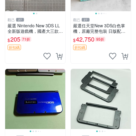
觀己
觀己
27
27
嚴選 Nintendo New 3DS LL
嚴選任天堂New 3DS白色掌
全新版遊戲機，國產大三款，
機，原廠完整包裝 日版配齊
超值推薦！4.5吋彩色螢幕，
新小三 全套 白色掌機 Ninten
205
42,750
71折
95折
$
$
輕巧便攜，適合收藏。New 3
do 掌機配件
DS LL 遊戲機 新
折扣碼
折扣碼