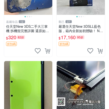
嘉藏珍品
觀己
12
27
任天堂New 3DS二手大三掌
嚴選任天堂New 3DSLL藍色
機 拆機殼完整詳圖 還原如新
版，箱內全新如初體驗！ Nin
帶編號發貨 拆機殼 3ds 新款
tendo 3DSLL 新款掌上遊戲
320
17,160
82折
95折
$
$
可玩商品
機 全新未拆封
折扣碼
折扣碼