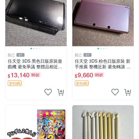
觀己
觀己
27
27
任天堂 3DS 黑色日版原裝遊
任天堂 3DS 粉色日版原裝 新
戲機 避免爭議 整體品相近新
手推薦 整機近新 避免轉讓 10
屏幕老化發黃 功能正常 按鍵
33三碼合一 老化發黃 屏幕 按
13,140
9,660
95折
95折
$
$
順暢 搖桿精準 帶原裝電池 3d
鍵搖桿
s 黑色 日版 原裝
折扣碼
折扣碼