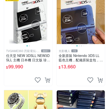
TVGAME360 恐龍電玩-台
光影獵人
8651
15
中店
任天堂 NEW 3DSLL NEW3D
全新原裝 Nintendo 3DS LL
SLL 主機 日本機 日文版 珍珠
藍色主機，配備原裝盒包，螢
白【台中恐龍電玩】
幕乾淨如新，按鍵順暢，支援
99,990
13,660
$
$
3D 與 NFC 技術，兼容 amiib
o，簡體中文顯示