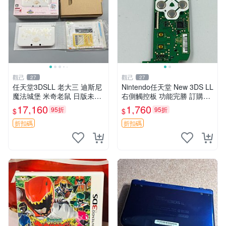
觀己
觀己
27
27
任天堂3DSLL 老大三 迪斯尼
Nintendo任天堂 New 3DS LL
魔法城堡 米奇老鼠 日版未開
右側觸控板 功能完勝 訂購推
箱 新C面換修 功能正常 黑金
薦 電子遊戲掌機 電腦隨身玩
17,160
1,760
95折
95折
$
$
配色 3DSLL 迪斯尼 米奇
內存嚴選
折扣碼
折扣碼