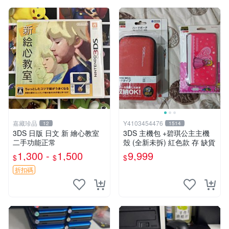
嘉藏珍品
Y4103454476
12
1514
3DS 日版 日文 新 繪心教室
3DS 主機包 +碧琪公主主機
二手功能正常
殼 (全新未拆) 紅色款 存 缺貨
1,300 -
1,500
9,999
$
$
$
折扣碼