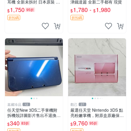
耳機 全新未拆封 日本原裝 3.
津鐵道篇 全新二手都有 現貨
5mm耳機接口 支持多款掌機
1,750
1,780 -
1,980
95折
$
$
$
設備 只要帶線控耳機接口即
可 圖實物一致 3ds 耳機 掌機
折扣碼
折扣碼
嘉藏珍品
觀己
12
27
任天堂New 3DS二手掌機附
嚴選任天堂 Nintendo 3DS 點
拆機殼詳圖影片售出不退換
亮粉嫩掌機，附原盒原廠保單
任天堂3DS二手遊戲機新大三
推薦收藏 3DS 老小三 日系原
340
9,760
83折
95折
$
$
掌上型號嚴選推薦 3DS掌機
裝 測試動作品 DS遊戲卡帶
折扣碼
折扣碼