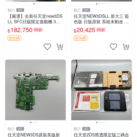
觀己
觀己
27
27
【嚴選】全新任天堂new3DS
任天堂NEW3DSLL 新大三 藍
LL SFC日版限定遊戲機 3臺
色版 日版原裝 系統未動改 功
未開箱收藏 優質電玩 【推
能齊全 成色佳 整機無損 屏幕
182,750
20,425
95折
95折
$
$
薦】任天堂new3DSXL 超級
清晰 自帶觸控筆 採用自定義
任天堂歐版限定遊戲機 獨家
99新 3D顯示順暢 攝影功能
折扣碼
折扣碼
收藏未
觀己
觀己
27
27
任天堂NEW3DS原裝美版新
任天堂2DS黑透限定版三碼合