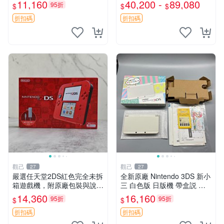
收藏家必備 電玩掌機 NINTE
黑白橙粉綠四色可選 新大
11,160
40,200 -
89,080
95折
$
$
$
NDO GBA SP 香檳金 限定版
三、3DSLL、遊戲機
折扣碼
折扣碼
觀己
觀己
27
27
嚴選任天堂2DS紅色完全未拆
全新原廠 Nintendo 3DS 新小
箱遊戲機，附原廠包裝與說明
三 白色版 日版機 帶盒説 顯
書 3DS掌機 日版 Nintendo嚴
示正常 自用成色好 適合收藏
14,360
16,160
95折
95折
$
$
選推薦 日文版 2DSLL
屏稍黃 NEW3DS 功能正常
屏幕良好 可玩機
折扣碼
折扣碼