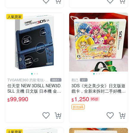
人氣賣家
TVGAME360 恐龍電玩-台
觀己
8651
27
中店
任天堂 NEW 3DSLL NEW3D
3DS《光之美少女》日文版遊
SLL 主機 日文版 日本機 金屬
戲卡，全新未拆封二手好機，
藍 附充電器 保護貼【台中恐
直送無虞 3ds 光之美少女 日
99,990
1,250
95折
$
$
龍電玩】
版 游戲卡
折扣碼
人氣賣家