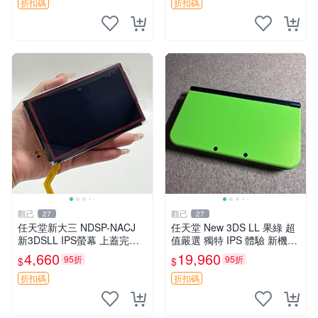
好 輝光螢幕 正規版本
贈國產觸控筆一支 新大三 皮
折扣碼
折扣碼
觀己
觀己
27
27
任天堂新大三 NDSP-NACJ
任天堂 New 3DS LL 果綠 超
新3DSLL IPS螢幕 上蓋完美
值嚴選 獨特 IPS 體驗 新機外
未損傷 純正保護貼附 經典紅
觀品相 7538大三箱 黃屏預警
4,660
19,960
95折
95折
$
$
配色 採購推薦 攝像收藏 3dsll
全功能支援 實用按鍵搖桿 十
液晶 規格 IP
分適合收藏 任天堂
折扣碼
折扣碼