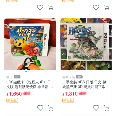
二手掌上型號嚴選收藏
觀己
嘉藏珍品
27
12
3DS遊戲卡《吃豆人3D》日
二手盒裝 3DS 日版 日文 超
文版 游戲狀況優良 非常新 整
級黑巴斯 3D 現貨功能正常
機無損 全新盒包隨機發貨 吃
1,650
1,310
95折
95折
$
$
豆人3D 日本 3ds游戲卡
折扣碼
折扣碼