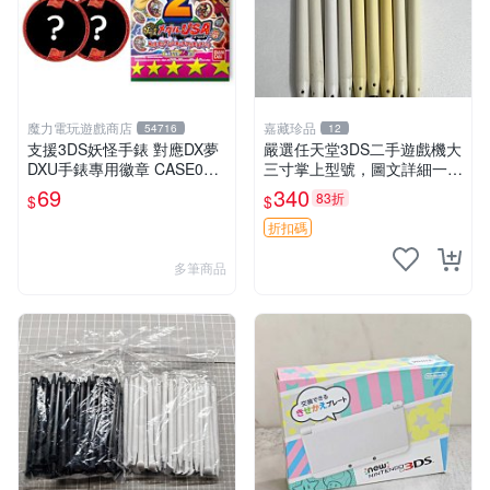
魔力電玩遊戲商店
嘉藏珍品
54716
12
支援3DS妖怪手錶 對應DX夢
嚴選任天堂3DS二手遊戲機大
DXU手錶專用徽章 CASE02
三寸掌上型號，圖文詳細一目
美國妖怪徽章 我們美利堅肌
了然。 3DS 電腦型 古代型
69
340
83折
$
$
肉強壯男子 單包【板橋魔
老機型
力】
折扣碼
多筆商品