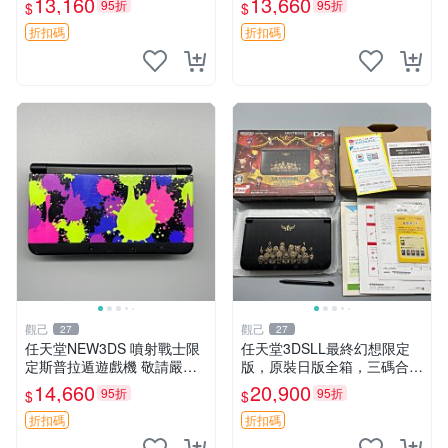
13,160
13,660
95折
95折
$
$
原盒裝
日版 紅藍寶石 限定 版本
折扣碼
折扣碼
觀己
觀己
27
27
任天堂NEW3DS 噴射戰士限
任天堂3DSLL最終幻想限定
定斯普拉遁遊戲機 敬請嚴選
版，原裝日版全箱，三碼合
軟硬體俱佳 無箱無保 新成色
一，屏幕清晰無壞點，轉軸靈
14,660
20,900
95折
95折
$
$
如初 噴射戰士 斯普拉遁 NE
活，所有功能正常 最終幻想
W3DS
限定版 3DSL 日版 觸控電機
折扣碼
折扣碼