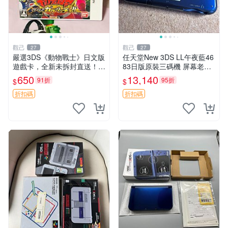
觀己
觀己
27
27
嚴選3DS《動物戰士》日文版
任天堂New 3DS LL午夜藍46
遊戲卡，全新未拆封直送！圖
83日版原裝三碼機 屏幕老化
示商品真實呈現 3ds 動物戰
反光 劃痕瑕疪如圖 各項功能
650
13,140
91折
95折
$
$
隊 日本游戲 卡帶
完好 正規渠道嚴選品 遊戲機
日式限定 便攜遊戲機
折扣碼
折扣碼