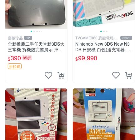
嘉藏珍品
TVGAME360 恐龍電玩-台
12
8651
中店
全新推薦二手任天堂新3DS大
Nintendo New 3DS New N3
三掌機 拆機殼完整展示 掉漆
DS 日規機 白色(送充電器+保
特供 編號發貨 細節圖片與視
護貼)【台中恐龍電玩】
390
99,990
85折
$
$
頻皆備 可信度極高 二手珍藏
嚴選 任天堂新3DS二手 掉漆
折扣碼
編號 發