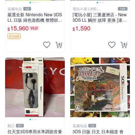
嘉藏珍品
電玩小屋-LINE:
12
144
@AHZ5142U
嚴選全新 Nintendo New 3DS
[電玩小屋] 三重蘆洲店 - New
LL 日版 綠色遊戲機 整體狀態
3DS LL 觸控 故障 更換 [連工
佳 按鈕順暢 附原裝64G存儲
帶料]
15,960
1,590
95折
$
$
卡 配備保護膜 屏幕清晰 輕便
易攜帶 新3d
折扣碼
觀己
嘉藏珍品
27
12
任天堂3DS專用水準調節音量
3DS 日版 日文 日本鐵道 會