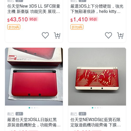
觀己
觀己
27
27
任天堂New 3DS LL SFC限量
嚴選3DS上下分體硬殼，強光
主機 新臺版 功能完美 展現如
下無顯著痕跡，hello kitty圖
新 SFC遊戲機 主機 neo3dsll
案稀有收藏！僅限老小三主機
43,510
1,410
95折
95折
$
$
記憶卡版
使用 3DS hello kitty 稀有 收
藏
折扣碼
折扣碼
觀己
觀己
27
27
嚴選任天堂3DSLL日版紅黑
任天堂NEW3DS紅藍寶石限
原裝遊戲機附盒，功能齊備全
定版遊戲機功能齊備 下膜防
新成色 3DSLL 日版 任天堂
刮雪白螢幕 任天堂 NEW3DS