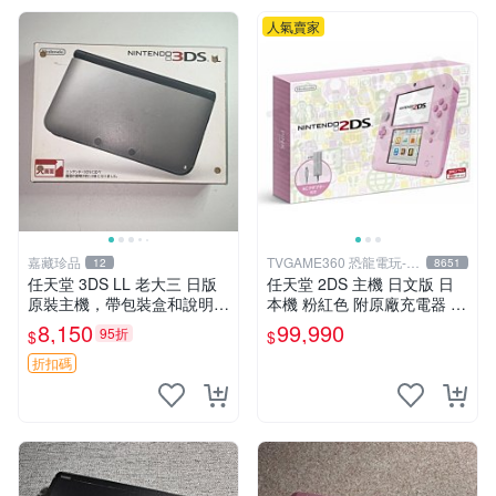
人氣賣家
嘉藏珍品
TVGAME360 恐龍電玩-台
12
8651
中店
任天堂 3DS LL 老大三 日版
任天堂 2DS 主機 日文版 日
原裝主機，帶包裝盒和說明
本機 粉紅色 附原廠充電器 保
書，成色看看圖，外殼有明顯
護貼【台中恐龍電玩】
8,150
99,990
95折
$
$
使用痕跡，整體保存一般，具
體細節見圖，主機已測試，功
折扣碼
能正常，屏幕顯