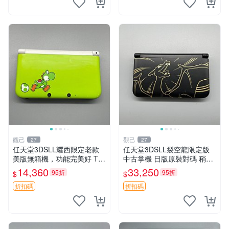
觀己
觀己
27
27
任天堂3DSLL耀西限定老款
任天堂3DSLL裂空龍限定版
美版無箱機，功能完美好 TO
中古掌機 日版原裝對碼 稍微
UCH屏貼膜 intact 任天堂3D
螢光 3D遊戲推薦 裂空龍 3D
14,360
33,250
95折
95折
$
$
SLL耀西限定無箱版功能好
SLL 日版 中古
搖桿觸控筆正常 轉軸順暢 任
折扣碼
折扣碼
天