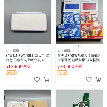
觀己
觀己
27
27
任天堂NEW2DSLL 新大二 紫
任天堂3DS遊戲機古拉頓蓋歐
白色 日版原裝 B9S套裝32GB
卡嚴選版 游戲掌機 現象怪獸
游戲機器完整無缺 成色9新 9
12,960
28,500
95折
95折
$
$
新原裝 NEW2DSLL 日版32G
紅紫配色 測試
折扣碼
折扣碼