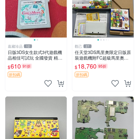
嘉藏珍品
觀己
12
27
日版3DS女生款式3代遊戲機
任天堂3DS馬里奧限定日版原
品相佳可試玩 全國發貨 精選
裝遊戲機附FC超級馬里奧全
遊戲機 3DS 女生款 測試機
箱包贈 原系統未破解 98新 成
610
18,760
91折
95折
$
$
色優異 功能正常 超級馬里歐
FC 游戲機
折扣碼
折扣碼