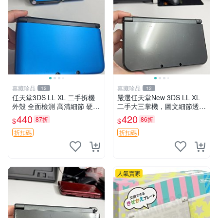
嘉藏珍品
嘉藏珍品
12
12
任天堂3DS LL XL 二手拆機
嚴選任天堂New 3DS LL XL
外殼 全面檢測 高清細節 硬件
二手大三掌機，圖文細節透
兼容 3dsllxl 拆解 外殼 軟硬體
明！掉漆E面僅此一輯 新3DS
440
420
87折
86折
$
$
配對
LL XL 掌上遊戲機 換線版 二
手商品 買家自負
折扣碼
折扣碼
人氣賣家