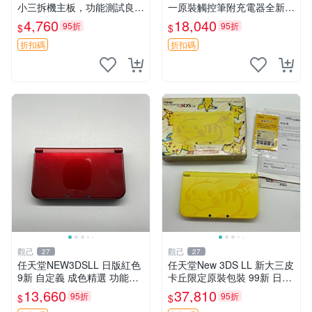
小三拆機主板，功能測試良好
一原裝觸控筆附充電器全新未
成色佳 全新任天堂3DS主機
使用功能正常 2DS 黑透版 數
4,760
18,040
95折
95折
$
$
板 備用板 測試保證 功能正常
位掌機 測試
新小三任天堂3DS 美版原裝
折扣碼
折扣碼
主板 測試
觀己
觀己
27
27
任天堂NEW3DSLL 日版紅色
任天堂New 3DS LL 新大三皮
9新 自定義 成色精選 功能全
卡丘限定原裝包裝 99新 日版
正常 屏幕輕微泛黃 新大三 任
未拆 屏幕完好帶膜 功能正常
13,660
37,810
95折
95折
$
$
天堂3DSLL 紅色 9成新 功能
轉軸無裂 按鍵搖桿測正常 附