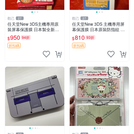
觀己
觀己
27
27
任天堂New 3DS主機專用原
任天堂New 3DS 主機專用屏
裝屏幕保護膜 日本製全新未
幕保護膜 日本原裝防指紋 新
拆 匹配度100% 新3DS 主機
品未拆封 全新日本製保護膜
950
810
94折
93折
$
$
膜片 屏保膜
全螢幕防刮防指紋 屏保貼膜
折扣碼
折扣碼