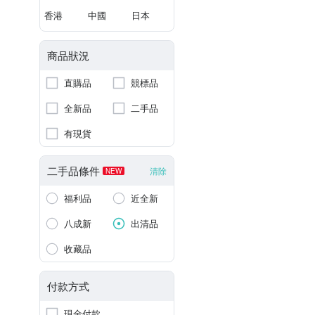
香港
中國
日本
商品狀況
直購品
競標品
全新品
二手品
有現貨
二手品條件
清除
NEW
福利品
近全新
八成新
出清品
收藏品
付款方式
現金付款