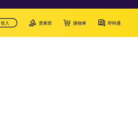
登入
賣東西
購物車
即時通