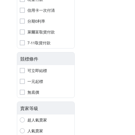
信用卡一次付清
分期0利率
萊爾富取貨付款
7-11取貨付款
競標條件
可立即結標
一元起標
無底價
賣家等級
超人氣賣家
人氣賣家