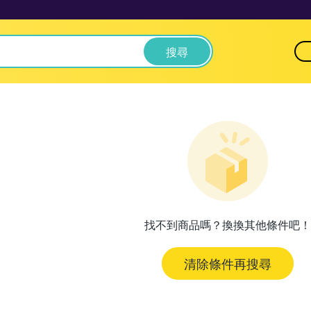
搜尋
找不到商品嗎？換換其他條件吧！
清除條件再搜尋