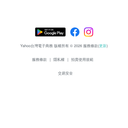
Yahoo台灣電子商務 版權所有 © 2026 服務條款(
更新
)
服務條款
|
隱私權
|
拍賣使用規範
交易安全