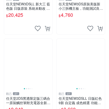
任天堂NEW3DSLL 新大三 藍
任天堂NEW3DS原裝美版新
色版 日版原裝 系統未動改 功
小三拆機主板，功能測試良好
能齊全 成色佳 整機無損 屏幕
成色佳 全新任天堂3DS主機
20,425
4,760
$
$
清晰 自帶觸控筆 採用自定義
板 備用板 測試保證 功能正常
99新 3D顯示順暢 攝影功能
新小三任天堂3DS 美版原裝
主板 測試
觀己
觀己
27
27
任天堂2DS黑透限定版三碼合
任天堂NEW3DSLL 日版紅色
一原裝觸控筆附充電器全新未
9新 自定義 成色精選 功能全
使用功能正常 2DS 黑透版 數
正常 屏幕輕微泛黃 新大三 任