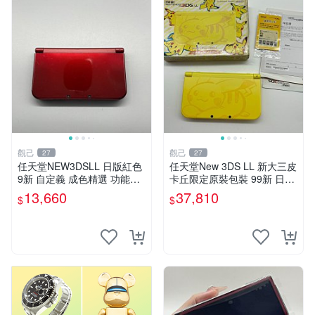
觀己
觀己
27
27
任天堂NEW3DSLL 日版紅色
任天堂New 3DS LL 新大三皮
9新 自定義 成色精選 功能全
卡丘限定原裝包裝 99新 日版
正常 屏幕輕微泛黃 新大三 任
未拆 屏幕完好帶膜 功能正常
13,660
37,810
$
$
天堂3DSLL 紅色 9成新 功能
轉軸無裂 按鍵搖桿測正常 附
好 輝光螢幕 正規版本
贈國產觸控筆一支 新大三 皮