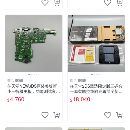
觀己
觀己
27
27
任天堂NEW3DS原裝美版新
任天堂2DS黑透限定版三碼合
小三拆機主板，功能測試良好
一原裝觸控筆附充電器全新未
成色佳 全新任天堂3DS主機
使用功能正常 2DS 黑透版 數
4,760
18,040
$
$
板 備用板 測試保證 功能正常
位掌機 測試
新小三任天堂3DS 美版原裝
主板 測試