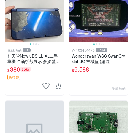
嘉藏珍品
Y4103454476
12
1514
任天堂New 3DS LL XL二手
Wonderswan WSC SwanCry
掌機 全新拆殼展示 多媒體詳
stal SC 主機藍 (編號F)
情齊備 缸號發貨 新大三掌機
380
6,588
85折
$
$
拆機殼 二手資訊透明
折扣碼
多筆商品