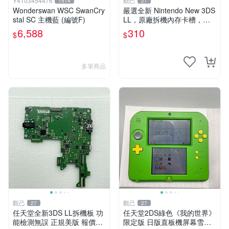
Y4103454476
觀己
1514
27
Wonderswan WSC SwanCry
嚴選全新 Nintendo New 3DS
stal SC 主機藍 (編號F)
LL，原廠拆機內存卡槽，小
容量卡槽設計，功能完美如
6,588
310
$
$
初。適合收藏與使用。 New
3DS LL 原廠 拆機版
多筆商品
觀己
觀己
27
27
任天堂全新3DS LL拆機板 功
任天堂2DS綠色《我的世界》
能檢測無誤 正規美版 報價48
限定版 日版直板機屏幕雪白