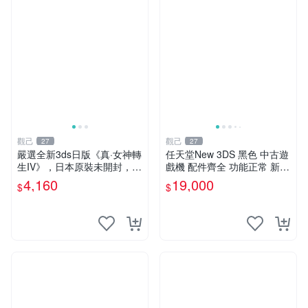
觀己
觀己
27
27
嚴選全新3ds日版《真·女神轉
任天堂New 3DS 黑色 中古遊
生IV》，日本原裝未開封，附
戲機 配件齊全 功能正常 新小
原廠袋，收藏佳品 記憶卡 測
三 日版 中古任天堂3DS 黑色
4,160
19,000
$
$
試良好 日本直送 3ds 真女神
配件齊全 良品 白屏 任天堂N
訂閱版
ew 3DS 黑色 臺灣