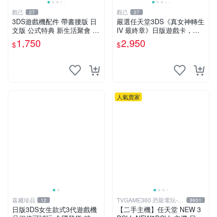
觀己
觀己
27
27
3DS遊戲機配件 帶書腰版 日
嚴選任天堂3DS《真女神轉生
文版 公式特典 新生活聚會 合
IV 最終章》日版遊戲卡，整
適收藏 9成新二手 商品不退
體狀態極佳非常新。適合收藏
1,750
2,950
$
$
不交換 資訊以圖為主 圖實相
玩家。 真女神轉生IV 最終章
符 3DS 員額 游戲卡帶
3ds 日版 游戲卡
人氣賣家
嘉藏珍品
TVGAME360 恐龍電玩-台
12
8651
中店
日版3DS女生款式3代遊戲機
【二手主機】任天堂 NEW 3