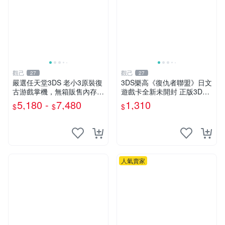
觀己
觀己
27
27
嚴選任天堂3DS 老小3原裝復
3DS樂高《復仇者聯盟》日文
古游戲掌機，無箱販售內存卡
遊戲卡全新未開封 正版3DS
另購。購時可配熱門游戲與主
游戲 復仇者聯盟 樂高 3DS游
5,180 -
7,480
1,310
$
$
$
題。多色齊全，含紅、藍、
戲
白、黑、粉五色，質地7新～
98新。 任天堂 3
人氣賣家