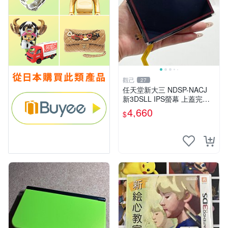
觀己
27
任天堂新大三 NDSP-NACJ
新3DSLL IPS螢幕 上蓋完美
未損傷 純正保護貼附 經典紅
4,660
$
配色 採購推薦 攝像收藏 3dsll
液晶 規格 IP