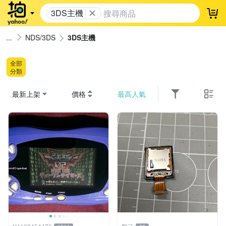
3DS主機
登
NDS/3DS
3DS主機
全部
分類
最新上架
價格
最高人氣