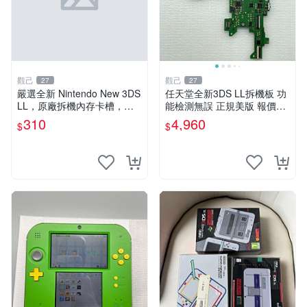
觀己
觀己
27
27
嚴選全新 Nintendo New 3DS
任天堂全新3DS LL拆機板 功
LL，原廠拆機內存卡槽，小
能檢測無誤 正規美版 報價48
容量卡槽設計，功能完美如
0 新臺幣 數碼機器 教學工具
310
4,960
$
$
初。適合收藏與使用。 New
遊戲配件
3DS LL 原廠 拆機版