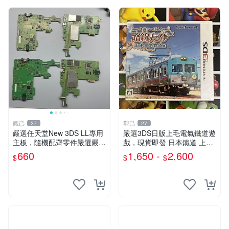
觀己
觀己
27
27
嚴選任天堂New 3DS LL專用
嚴選3DS日版上毛電氣鐵道遊
主板，隨機配齊零件嚴選嚴選
戲，現貨即發 日本鐵道 上毛
任天堂New 3DS LL專用主
電氣鐵道 3DS 游戲
660
1,650 -
2,600
$
$
$
板，隨機配齊零件 製作零組
件 拆件零件