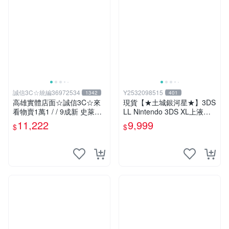
誠信3C☆統編36972534
Y2532098515
1342
401
高雄實體店面☆誠信3C☆來
現貨【★土城銀河星★】3DS
看物賣1萬1 / / 9成新 史萊姆
LL Nintendo 3DS XL上液晶
勇者鬥惡龍 限定版 無改機 任
上螢幕 L.R鍵維修.觸控螢幕
11,222
9,999
$
$
天堂 3DS LL 日規主機 二手
等更換.外殼破裂更換賣場另
功能正常 也可用各式物品換
有多款主機維修服務