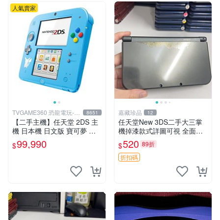
人氣賣家
TVGAME360 恐龍電玩-台
嘉藏珍品
8651
12
中店
【二手主機】任天堂 2DS 主
任天堂New 3DS二手大三掌
機 日本機 日文版 寶可夢 皮
機掉漆款式詳圖可視 全面檢
卡丘 限定主機 附贈充電器 裸
測確保無虞 二手任天堂New
99,990
520
89折
$
$
裝 螢幕嚴重刮傷不影響使用
3DS 掉漆編號發貨 大三掌機
功能
收藏推薦 二手任天堂New 3D
折扣碼
S