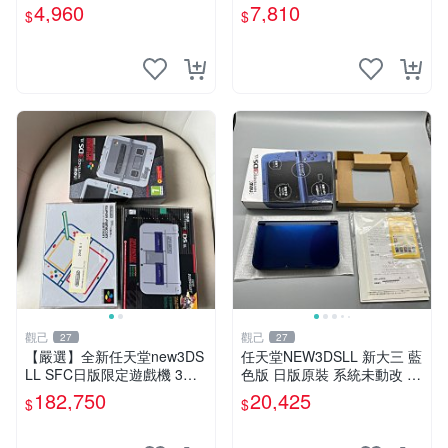
0 新臺幣 數碼機器 教學工具
功能正常 2DS 《我的世界》
4,960
7,810
$
$
遊戲配件
日版 直板機 薄膜保護 屏幕清
晰
觀己
觀己
27
27
【嚴選】全新任天堂new3DS
任天堂NEW3DSLL 新大三 藍
LL SFC日版限定遊戲機 3臺
色版 日版原裝 系統未動改 功
未開箱收藏 優質電玩 【推
能齊全 成色佳 整機無損 屏幕
182,750
20,425
$
$
薦】任天堂new3DSXL 超級
清晰 自帶觸控筆 採用自定義
任天堂歐版限定遊戲機 獨家
99新 3D顯示順暢 攝影功能
收藏未