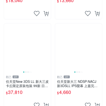
18,040
13,660
$
$
位掌機 測試
天堂3DSLL 紅色 9成新 功能
好 輝光螢幕 正規版本
觀己
觀己
27
27
任天堂New 3DS LL 新大三皮
任天堂新大三 NDSP-NACJ
卡丘限定原裝包裝 99新 日版
新3DSLL IPS螢幕 上蓋完美
未拆 屏幕完好帶膜 功能正常
未損傷 純正保護貼附 經典紅
37,810
4,660
$
$
轉軸無裂 按鍵搖桿測正常 附
配色 採購推薦 攝像收藏 3dsll
贈國產觸控筆一支 新大三 皮
液晶 規格 IP