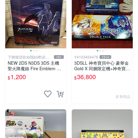
下標後請告知我結標!必看
Y4103454476
191
1514
關於我
NEW 2DS N3DS 3DS 主機
3DSLL 神奇寶貝中心 豪華金
聖火降魔錄 Fire Emblem 覺
Gold X 同捆限定機+神奇寶貝
醒 音樂CD 原聲精選集 日版
太陽月亮同捆版
1,200
36,800
$
$
多筆商品