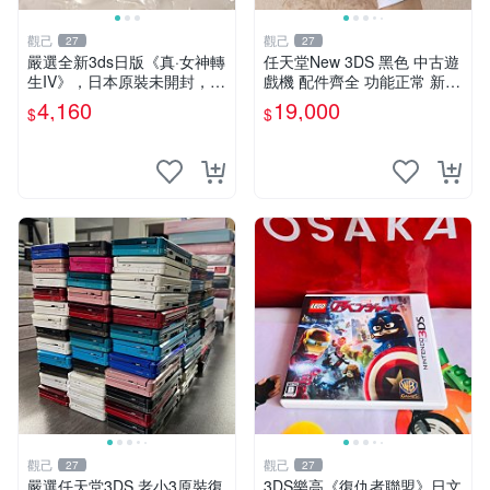
觀己
觀己
27
27
嚴選全新3ds日版《真·女神轉
任天堂New 3DS 黑色 中古遊
生IV》，日本原裝未開封，附
戲機 配件齊全 功能正常 新小
原廠袋，收藏佳品 記憶卡 測
三 日版 中古任天堂3DS 黑色
4,160
19,000
$
$
試良好 日本直送 3ds 真女神
配件齊全 良品 白屏 任天堂N
訂閱版
ew 3DS 黑色 臺灣
觀己
觀己
27
27
嚴選任天堂3DS 老小3原裝復
3DS樂高《復仇者聯盟》日文