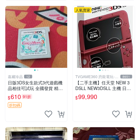
人氣賣家
嘉藏珍品
TVGAME360 恐龍電玩-台
12
8651
中店
日版3DS女生款式3代遊戲機
【二手主機】任天堂 NEW 3
品相佳可試玩 全國發貨 精選
DSLL NEW3DSLL 主機 日文
遊戲機 3DS 女生款 測試機
版 日本機 金屬紅 附原廠充電
610
99,990
91折
$
$
器【台中恐龍電玩】
折扣碼