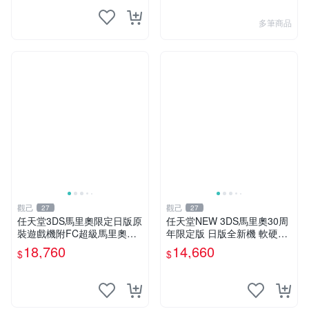
多筆商品
觀己
觀己
27
27
任天堂3DS馬里奧限定日版原
任天堂NEW 3DS馬里奧30周
裝遊戲機附FC超級馬里奧全
年限定版 日版全新機 軟硬體
箱包贈 原系統未破解 98新 成
俱佳 馬里奧限定版 NEW 3D
18,760
14,660
$
$
色優異 功能正常 超級馬里歐
S 日版未拆封 原廠包裝附送
FC 游戲機
配件 Nintendo NEW