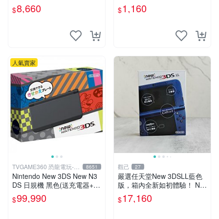
上遊戲機 3ds掌機 日版完整
養佳，支援全球Switch主機，
8,660
1,160
$
$
套裝 Nintendo掌機 老小DS電
含中文字幕，熱門模擬經營大
玩裝置
作，趣味無窮。 模
人氣賣家
TVGAME360 恐龍電玩-台
觀己
8651
27
中店
Nintendo New 3DS New N3
嚴選任天堂New 3DSLL藍色
DS 日規機 黑色(送充電器+保
版，箱內全新如初體驗！ Nin
護貼) 【台中恐龍電玩】
tendo 3DSLL 新款掌上遊戲
99,990
17,160
$
$
機 全新未拆封