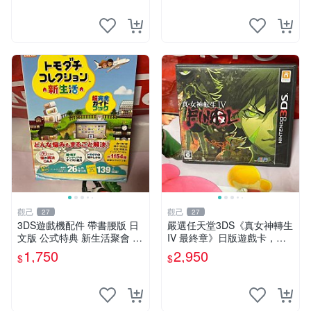
換。 逃走中 3ds 日版 游戲卡
觀己
觀己
27
27
3DS遊戲機配件 帶書腰版 日
嚴選任天堂3DS《真女神轉生
文版 公式特典 新生活聚會 合
IV 最終章》日版遊戲卡，整
適收藏 9成新二手 商品不退
體狀態極佳非常新。適合收藏
1,750
2,950
$
$
不交換 資訊以圖為主 圖實相
玩家。 真女神轉生IV 最終章
符 3DS 員額 游戲卡帶
3ds 日版 游戲卡