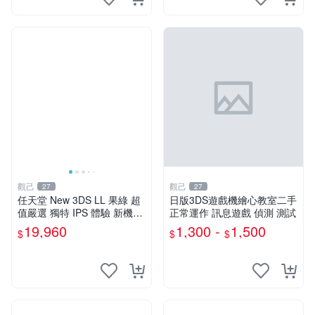
觀己
觀己
27
27
任天堂 New 3DS LL 果綠 超
日版3DS遊戲機繪心教室二手
值嚴選 獨特 IPS 體驗 新機外
正常運作 訊息遊戲 偵測 測試
觀品相 7538大三箱 黃屏預警
19,960
1,300 -
1,500
$
$
$
全功能支援 實用按鍵搖桿 十
分適合收藏 任天堂