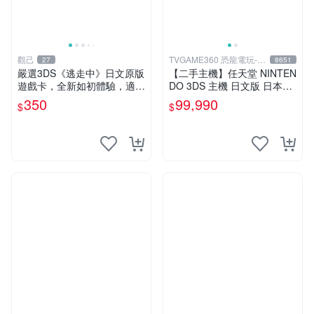
觀己
TVGAME360 恐龍電玩-台
27
8651
中店
嚴選3DS《逃走中》日文原版
【二手主機】任天堂 NINTEN
遊戲卡，全新如初體驗，適合
DO 3DS 主機 日文版 日本機
收藏。3ds日版專用，圖像詳
日規機 附原廠充電器 宇宙黑
350
99,990
$
$
見。二手商品，售出概不退
裸裝【台中恐龍電玩】
換。 逃走中 3ds 日版 游戲卡