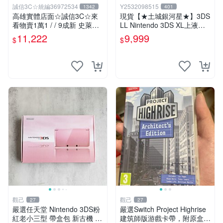
誠信3C☆統編36972534
Y2532098515
1342
401
高雄實體店面☆誠信3C☆來
現貨【★土城銀河星★】3DS
看物賣1萬1 / / 9成新 史萊姆
LL Nintendo 3DS XL上液晶
勇者鬥惡龍 限定版 無改機 任
上螢幕 L.R鍵維修.觸控螢幕
11,222
9,999
$
$
天堂 3DS LL 日規主機 二手
等更換.外殼破裂更換賣場另
功能正常 也可用各式物品換
有多款主機維修服務
觀己
觀己
27
27
嚴選任天堂 Nintendo 3DS粉
嚴選Switch Project Highrise
紅老小三型 帶盒包 新古機 掌
建筑師版游戲卡帶，附原盒保