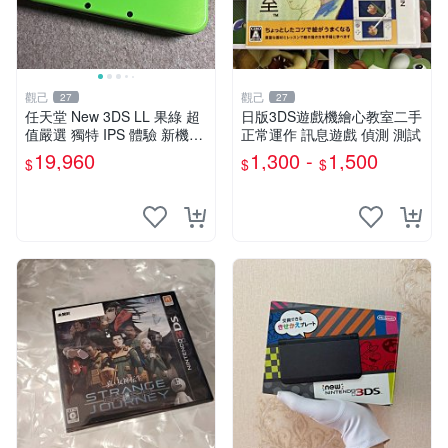
觀己
觀己
27
27
任天堂 New 3DS LL 果綠 超
日版3DS遊戲機繪心教室二手
值嚴選 獨特 IPS 體驗 新機外
正常運作 訊息遊戲 偵測 測試
觀品相 7538大三箱 黃屏預警
19,960
1,300 -
1,500
$
$
$
全功能支援 實用按鍵搖桿 十
分適合收藏 任天堂