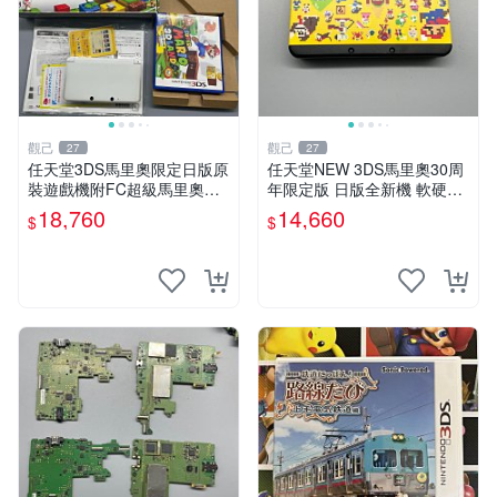
觀己
觀己
27
27
任天堂3DS馬里奧限定日版原
任天堂NEW 3DS馬里奧30周
裝遊戲機附FC超級馬里奧全
年限定版 日版全新機 軟硬體
箱包贈 原系統未破解 98新 成
俱佳 馬里奧限定版 NEW 3D
18,760
14,660
$
$
色優異 功能正常 超級馬里歐
S 日版未拆封 原廠包裝附送
FC 游戲機
配件 Nintendo NEW