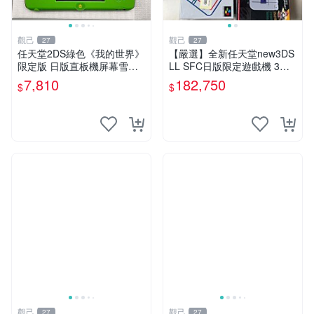
觀己
觀己
27
27
任天堂2DS綠色《我的世界》
【嚴選】全新任天堂new3DS
限定版 日版直板機屏幕雪白
LL SFC日版限定遊戲機 3臺
功能正常 2DS 《我的世界》
未開箱收藏 優質電玩 【推
7,810
182,750
$
$
日版 直板機 薄膜保護 屏幕清
薦】任天堂new3DSXL 超級
晰
任天堂歐版限定遊戲機 獨家
收藏未
觀己
觀己
27
27