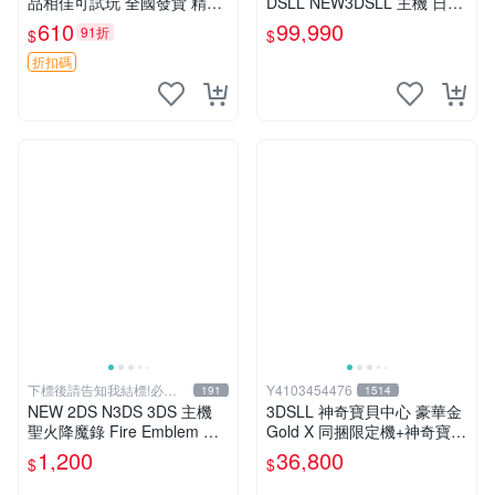
品相佳可試玩 全國發貨 精選
DSLL NEW3DSLL 主機 日文
遊戲機 3DS 女生款 測試機
版 日本機 金屬紅 附原廠充電
610
99,990
91折
$
$
器【台中恐龍電玩】
折扣碼
下標後請告知我結標!必看
Y4103454476
191
1514
關於我
NEW 2DS N3DS 3DS 主機
3DSLL 神奇寶貝中心 豪華金
聖火降魔錄 Fire Emblem 覺
Gold X 同捆限定機+神奇寶貝
醒 音樂CD 原聲精選集 日版
太陽月亮同捆版
1,200
36,800
$
$