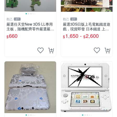
觀己
觀己
27
27
嚴選任天堂New 3DS LL專用
嚴選3DS日版上毛電氣鐵道遊
主板，隨機配齊零件嚴選嚴選
戲，現貨即發 日本鐵道 上毛
任天堂New 3DS LL專用主
電氣鐵道 3DS 游戲
660
1,650 -
2,600
$
$
$
板，隨機配齊零件 製作零組
件 拆件零件