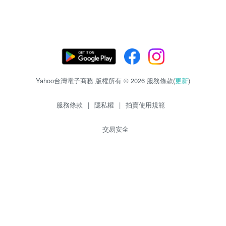
Yahoo台灣電子商務 版權所有 © 2026 服務條款(
更新
)
服務條款
|
隱私權
|
拍賣使用規範
交易安全