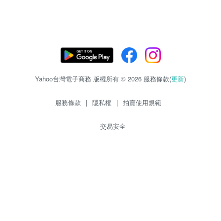
Yahoo台灣電子商務 版權所有 © 2026 服務條款(
更新
)
服務條款
|
隱私權
|
拍賣使用規範
交易安全