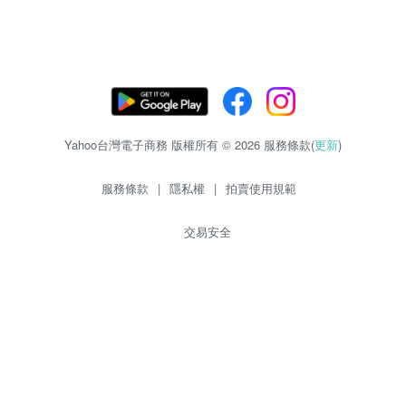
Yahoo台灣電子商務 版權所有 © 2026 服務條款(
更新
)
服務條款
|
隱私權
|
拍賣使用規範
交易安全