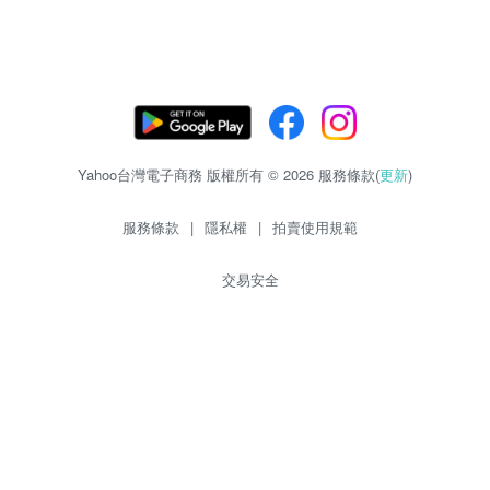
Yahoo台灣電子商務 版權所有 © 2026 服務條款(
更新
)
服務條款
|
隱私權
|
拍賣使用規範
交易安全