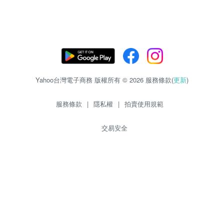
Yahoo台灣電子商務 版權所有 © 2026 服務條款(
更新
)
服務條款
|
隱私權
|
拍賣使用規範
交易安全