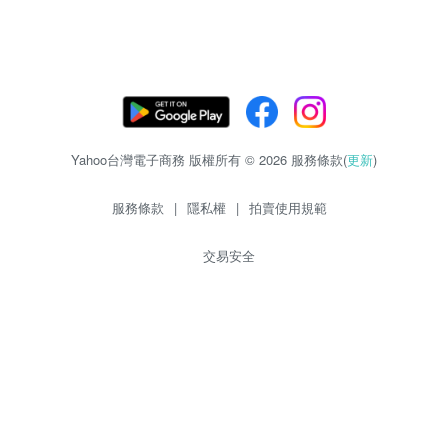
Yahoo台灣電子商務 版權所有 © 2026 服務條款(
更新
)
服務條款
|
隱私權
|
拍賣使用規範
交易安全