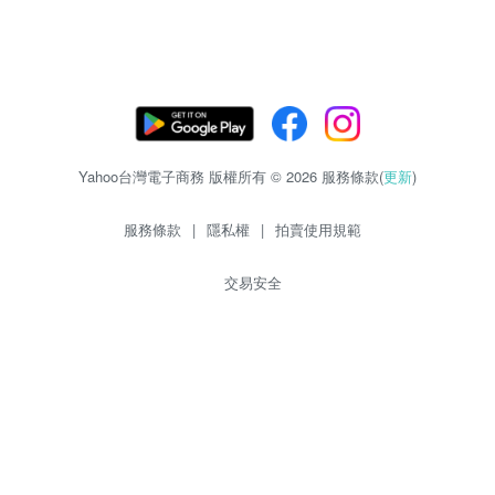
Yahoo台灣電子商務 版權所有 © 2026 服務條款(
更新
)
服務條款
|
隱私權
|
拍賣使用規範
交易安全