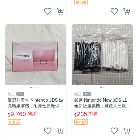
折扣碼
觀己
觀己
27
27
嚴選任天堂 Nintendo 3DS 點
嚴選 Nintendo New 3DS LL
亮粉嫩掌機，附原盒原廠保單
全新版遊戲機，國產大三款，
推薦收藏 3DS 老小三 日系原
超值推薦！4.5吋彩色螢幕，
9,760
205
95折
71折
$
$
裝 測試動作品 DS遊戲卡帶
輕巧便攜，適合收藏。New 3
DS LL 遊戲機 新
折扣碼
折扣碼