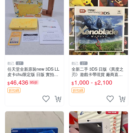
觀己
觀己
27
27
任天堂全新原裝new 3DS LL
全新二手 3DS 日版《異度之
皮卡chu限定版 日版 實拍收
刃》遊戲卡帶現貨 廠商直營
藏 高級機器 完美品相 功能完
新機可運行 推薦收藏 異度之
46,436
1,000 -
2,100
95折
$
$
$
好 AR卡未拆 新3DS LL 皮卡
刃 3DS 電腦游戲 現貨
chu 新日版 A
折扣碼
折扣碼