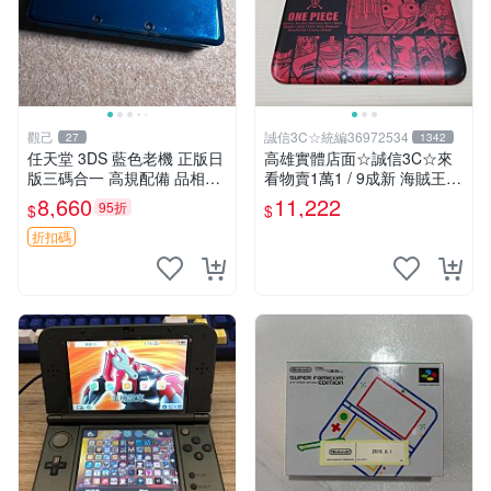
觀己
誠信3C☆統編36972534
27
1342
任天堂 3DS 藍色老機 正版日
高雄實體店面☆誠信3C☆來
版三碼合一 高規配備 品相優
看物賣1萬1 / 9成新 海賊王
良 5437 日版原裝 任天堂3D
限定版 無改機 任天堂 3DS L
8,660
11,222
95折
$
$
S 老機 老化屏幕 網購推薦 54
L 日規主機 二手功能正常 也
37 日版 任天堂3DS
可用各式物品換
折扣碼