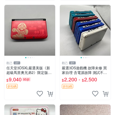
觀己
觀己
27
27
任天堂3DSXL嚴選美版《新
嚴選3DS遊戲機 故障未修 買
超級馬里奧兄弟2》限定版，
家自理 含電源故障 測試不通
屏幕無壞點不黃，搭配國產觸
電 顏色隨機 200-230元 老三
9,040
2,200 -
2,500
95折
$
$
$
控筆 3DS XL 新超級馬里歐
款任天堂3DS 二手 故障 不開
弊端痕跡
機 浸水損傷 成色異常 原
折扣碼
折扣碼