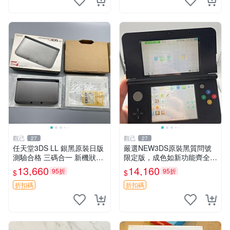
觀己
觀己
27
27
任天堂3DS LL 銀黑原裝日版
嚴選NEW3DS原裝黑質問號
測驗合格 三碼合一 新機狀態
限定版，成色如新功能齊全無
完美螢幕 薄膜保護 配套齊備
損 NEW3DS 黑質 問號限定
13,660
14,160
95折
95折
$
$
3DSLL 日版 系統完好 薄膜貼
版 功能完
膜 保用配件
折扣碼
折扣碼