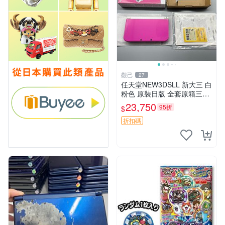
觀己
27
任天堂NEW3DSLL 新大三 白
粉色 原裝日版 全套原箱三碼
合一 輸入未改機 原廠觸控筆
23,750
95折
$
齊備 任天堂 NEW3DSLL 3D
掌機 日系原裝 全套附屬物
折扣碼