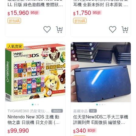
LL 日版 綠色遊戲機 整體狀態
耳機 全新未拆封 日本原裝 3.
佳 按鈕順暢 附原裝64G存儲
5mm耳機接口 支持多款掌機
15,960
1,750
95折
95折
$
$
卡 配備保護膜 屏幕清晰 輕便
設備 只要帶線控耳機接口即
易攜帶 新3d
可 圖實物一致 3ds 耳機 掌機
折扣碼
折扣碼
人氣賣家
TVGAME360 恐龍電玩-台
嘉藏珍品
8650
12
中店
Nintendo New 3DS 主機 動
任天堂New3DS二手大三掌機
物之森 日規機 日文介面 (附
詳圖到齊 E面微損 編號發貨
原廠充電器+保護貼)【台中恐
掉漆系列 新大三掌機 任天堂
99,990
340
83折
$
$
龍電玩】
3DS 二手機