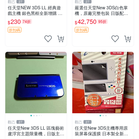
觀己
觀己
27
27
任天堂NEW 3DS LL 經典遊
嚴選任天堂New 3DS白色掌
戲主機 銀色黑框全新增購 3d
機，原廠完整包裝 日版配齊
s ll 主機 上世代遊戲機具收藏
新小三 全套 白色掌機 Ninten
230
42,750
74折
95折
$
$
嚴選
do 掌機配件
折扣碼
折扣碼
觀己
觀己
27
27
任天堂New 3DS LL 區塊藝術
任天堂New 3DS主機專用原
盧浮宮主題限量機，日版主板
裝屏幕保護膜 日本製全新未