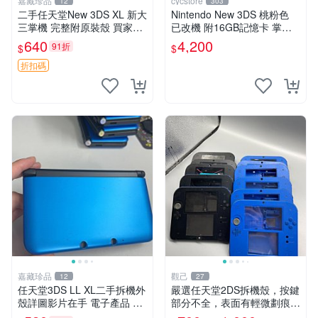
嘉藏珍品
cycstore
12
303
二手任天堂New 3DS XL 新大
Nintendo New 3DS 桃粉色
三掌機 完整附原裝殼 買家拍
已改機 附16GB記憶卡 掌上
後詳聊 新大三、任天堂3DS
型遊戲主機 收藏熱門
640
4,200
91折
$
$
XL、二手掌機
折扣碼
嘉藏珍品
觀己
12
27
任天堂3DS LL XL二手拆機外
嚴選任天堂2DS拆機殼，按鍵
殼詳圖影片在手 電子產品 古
部分不全，表面有輕微劃痕及
董級收藏 帝王版 外觀良好
磨損，無電池蓋。全新未使用