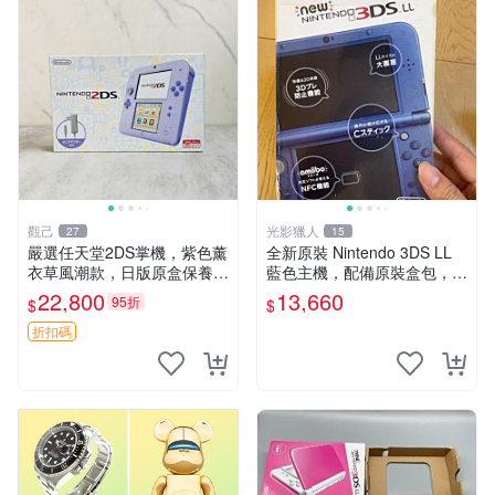
觀己
光影獵人
27
15
嚴選任天堂2DS掌機，紫色薰
全新原裝 Nintendo 3DS LL
衣草風潮款，日版原盒保養。
藍色主機，配備原裝盒包，螢
3DS手遊娛樂新體驗。 2DS
幕乾淨如新，按鍵順暢，支援
22,800
13,660
95折
$
$
掌機 日版 游玩 便攜式
3D 與 NFC 技術，兼容 amiib
o，簡體中文顯示
折扣碼