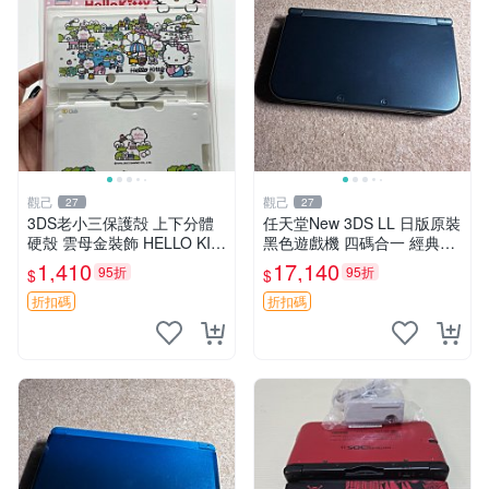
觀己
觀己
27
27
3DS老小三保護殻 上下分體
任天堂New 3DS LL 日版原裝
硬殼 雲母金裝飾 HELLO KIT
黑色遊戲機 四碼合一 經典款
TY主題 超厚實非透氣設計 成
式 兩片式螢幕 攝錄中古 此機
1,410
17,140
95折
95折
$
$
色極佳 正品未開封 新古如初
雙TN 屏老發黃 全部功能正常
3DS 保護殼 hello
避免爭議 新大三 白板
折扣碼
折扣碼