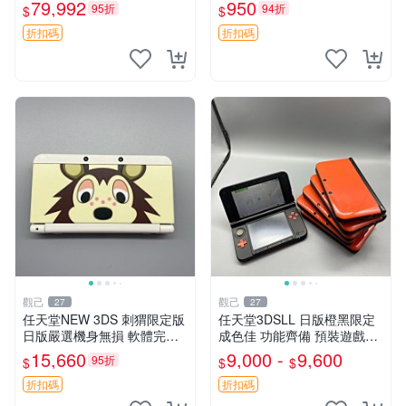
原配，附吊飾未配線，全新收
拆 匹配度100% 新3DS 主機
79,992
950
95折
94折
$
$
藏款 區塊藝術 盧浮宮 卡帶盒
膜片 屏保膜
折扣碼
折扣碼
觀己
觀己
27
27
任天堂NEW 3DS 刺猬限定版
任天堂3DSLL 日版橙黑限定
日版嚴選機身無損 軟體完好
成色佳 功能齊備 預裝遊戲內
附原裝保護膜 刺猬限定 NEW
存卡附送 3DS 3D 測試 游戲
15,660
9,000 -
9,600
95折
$
$
$
3DS 功能齊全 附膜日版 任天
機
堂NEW 3DS 刺猬限定
折扣碼
折扣碼