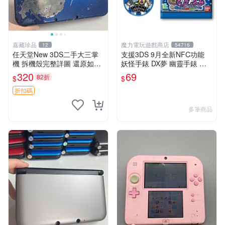
嘉藏珍品
魔力電玩遊戲商店
12
54716
任天堂New 3DS二手大三掌
支援3DS 9月全新NFC功能
機 拆機殼完整詳圖 還原如新
妖怪手錶 DX夢 幽靈手錶 專
帶編號發貨 拆機殼 3ds 新款
用徽章 夢02 地獄 抓住夢想的
320
69
82折
$
$
可玩商品
機會 單包【板橋魔力】
折扣碼
多筆商品