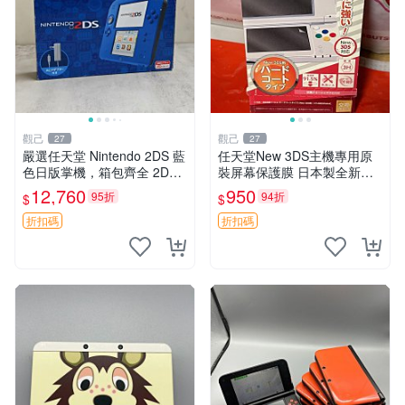
觀己
觀己
27
27
嚴選任天堂 Nintendo 2DS 藍
任天堂New 3DS主機專用原
色日版掌機，箱包齊全 2DS
裝屏幕保護膜 日本製全新未
3DS 掌機 日版 Nintendo 定
拆 匹配度100% 新3DS 主機
12,760
950
95折
94折
$
$
價
膜片 屏保膜
折扣碼
折扣碼