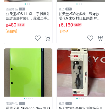
嘉藏珍品
觀己
12
27
任天堂3DS LL XL二手拆機外
任天堂2DS遊戲機二戰老款
殼詳圖影片隨行，嚴選二手適
櫻花粉未拆封日版原裝 屏清
合收藏 3DS LL XL 拆機 外殼
全新 全套附贈充電線及觸控
480
6,160
88折
95折
$
$
數字機
筆 2DS 游戲機 日本原裝 二
手機 清新粉色 裸機無卡
折扣碼
折扣碼
嘉藏珍品
觀己
12
27
嚴選全新 Nintendo New 3DS
任天堂3DS專用水準調節音量