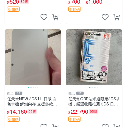
520
700 -
1,000
89折
$
$
$
老式任天堂2DS 拆機殼 按鈕
不齊 鏡面有痕跡 電池蓋缺失
折扣碼
折扣碼
收藏嚴選 二
觀己
觀己
27
27
任天堂NEW 3DS LL 日版 白
任天堂GBP法米通限定3DS掌
色掌機 解鎖內存 支援多款遊
機，嚴選收藏推薦 3DS 日版
戲 帶膜 包裝完整 3DS NDS
法米通 任天堂 GBP
14,160
22,790
95折
95折
$
$
GBA 遊戲掌機 線路正常 精品
成色 游玩順利
折扣碼
折扣碼