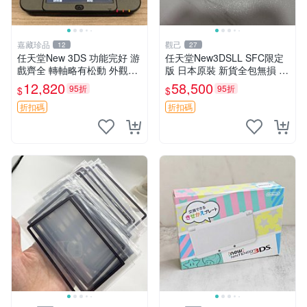
嘉藏珍品
觀己
12
27
任天堂New 3DS 功能完好 游
任天堂New3DSLL SFC限定
戲齊全 轉軸略有松動 外觀如
版 日本原裝 新貨全包無損 現
新 內存卡完整 推薦收藏 復古
代遊戲典藏 威豹直營 售後保
12,820
58,500
95折
95折
$
$
掌機 游戲機 Nintendo 3DS游
固 電子新品收藏推薦 全新SF
戲平臺
C限定款 新3DSLL 電子產
折扣碼
折扣碼