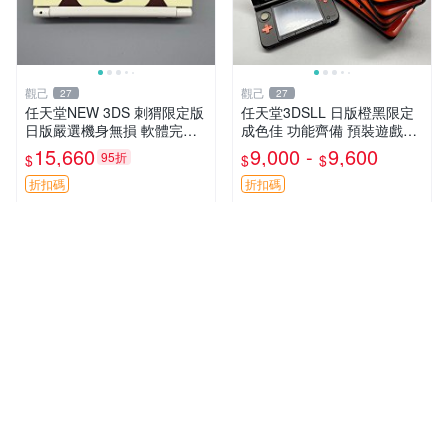
觀己
觀己
27
27
任天堂NEW 3DS 刺猬限定版
任天堂3DSLL 日版橙黑限定
日版嚴選機身無損 軟體完好
成色佳 功能齊備 預裝遊戲內
附原裝保護膜 刺猬限定 NEW
存卡附送 3DS 3D 測試 游戲
15,660
9,000 -
9,600
95折
$
$
$
3DS 功能齊全 附膜日版 任天
機
堂NEW 3DS 刺猬限定
折扣碼
折扣碼