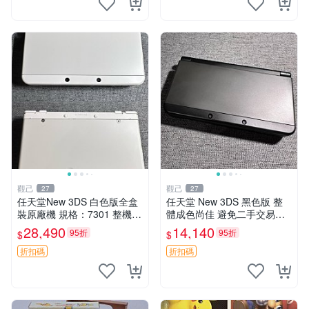
觀己
觀己
27
27
任天堂New 3DS 白色版全盒
任天堂 New 3DS 黑色版 整
裝原廠機 規格：7301 整機近
體成色尚佳 避免二手交易爭
新無大損 唯屏幕稍顯黃舊 正
議 輕微使用痕跡 屏幕老化發
28,490
14,140
95折
95折
$
$
常使用 日系原裝三碼合一 測
黃 新小三 日本原裝 功能正常
試良好 兩手柄俱全 習家嚴選
松軸範圍正常
折扣碼
折扣碼
限