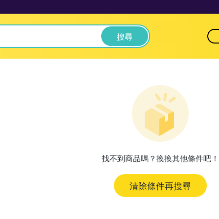
搜尋
找不到商品嗎？換換其他條件吧！
清除條件再搜尋