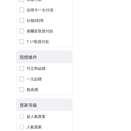
信用卡一次付清
分期0利率
萊爾富取貨付款
7-11取貨付款
競標條件
可立即結標
一元起標
無底價
賣家等級
超人氣賣家
人氣賣家