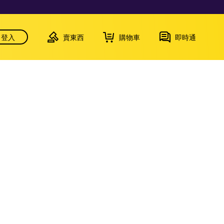
登入
賣東西
購物車
即時通