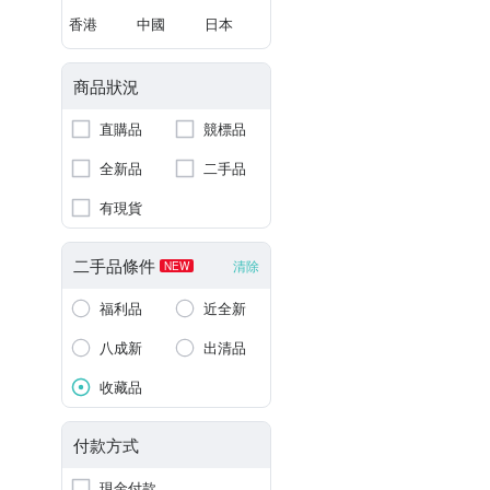
香港
中國
日本
商品狀況
直購品
競標品
全新品
二手品
有現貨
二手品條件
清除
NEW
福利品
近全新
八成新
出清品
收藏品
付款方式
現金付款