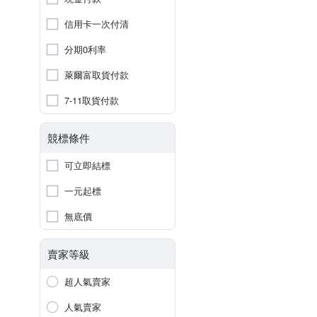
信用卡一次付清
分期0利率
萊爾富取貨付款
7-11取貨付款
競標條件
可立即結標
一元起標
無底價
賣家等級
超人氣賣家
人氣賣家