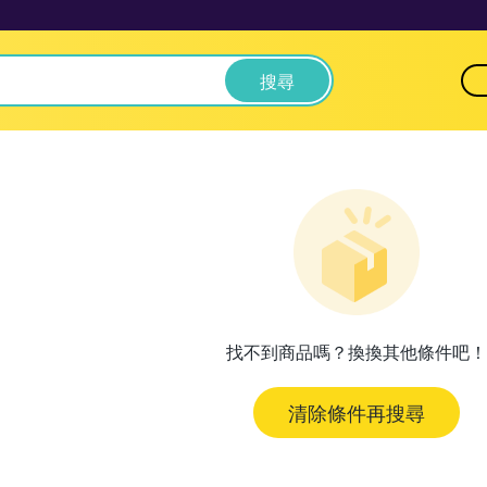
搜尋
找不到商品嗎？換換其他條件吧！
清除條件再搜尋