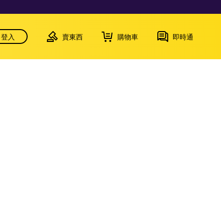
登入
賣東西
購物車
即時通