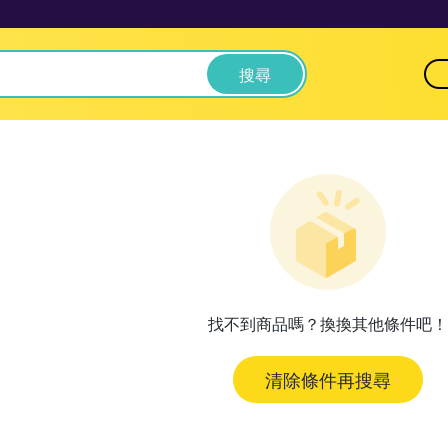
搜尋
找不到商品嗎？換換其他條件吧！
清除條件再搜尋