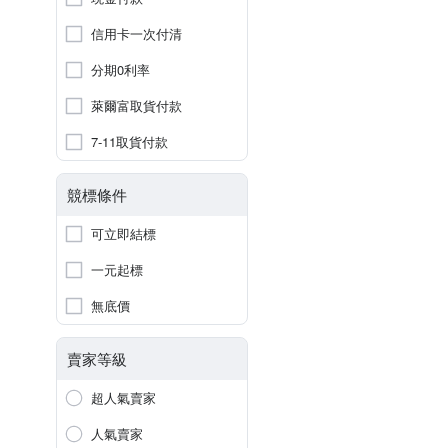
信用卡一次付清
分期0利率
萊爾富取貨付款
7-11取貨付款
競標條件
可立即結標
一元起標
無底價
賣家等級
超人氣賣家
人氣賣家