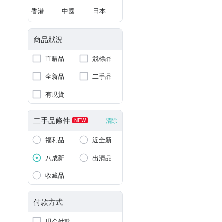
香港
中國
日本
商品狀況
直購品
競標品
全新品
二手品
有現貨
二手品條件
清除
NEW
福利品
近全新
八成新
出清品
收藏品
付款方式
現金付款