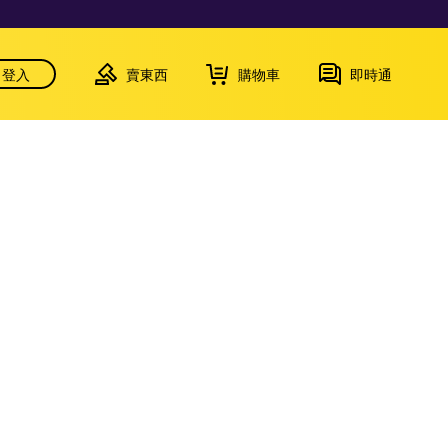
登入
賣東西
購物車
即時通