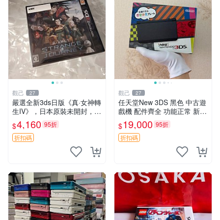
觀己
觀己
27
27
嚴選全新3ds日版《真·女神轉
任天堂New 3DS 黑色 中古遊
生IV》，日本原裝未開封，附
戲機 配件齊全 功能正常 新小
原廠袋，收藏佳品 記憶卡 測
三 日版 中古任天堂3DS 黑色
4,160
19,000
95折
95折
$
$
試良好 日本直送 3ds 真女神
配件齊全 良品 白屏 任天堂N
訂閱版
ew 3DS 黑色 臺灣
折扣碼
折扣碼