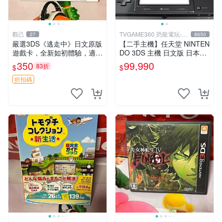
觀己
TVGAME360 恐龍電玩-台
27
8650
中店
嚴選3DS《逃走中》日文原版
【二手主機】任天堂 NINTEN
遊戲卡，全新如初體驗，適合
DO 3DS 主機 日文版 日本機
收藏。3ds日版專用，圖像詳
日規機 附原廠充電器 宇宙黑
350
99,990
83折
$
$
見。二手商品，售出概不退
裸裝【台中恐龍電玩】
換。 逃走中 3ds 日版 游戲卡
折扣碼