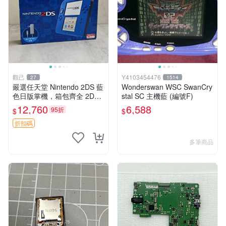
觀己
Y4103454476
27
1514
嚴選任天堂 Nintendo 2DS 藍
Wonderswan WSC SwanCry
色日版掌機，箱包齊全 2DS
stal SC 主機藍 (編號F)
3DS 掌機 日版 Nintendo 定
12,760
6,588
95折
$
$
價
折扣碼
多筆商品