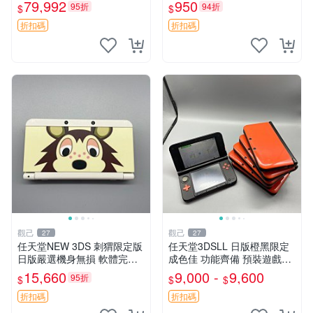
原配，附吊飾未配線，全新收
拆 匹配度100% 新3DS 主機
79,992
950
95折
94折
$
$
藏款 區塊藝術 盧浮宮 卡帶盒
膜片 屏保膜
折扣碼
折扣碼
觀己
觀己
27
27
任天堂NEW 3DS 刺猬限定版
任天堂3DSLL 日版橙黑限定
日版嚴選機身無損 軟體完好
成色佳 功能齊備 預裝遊戲內
附原裝保護膜 刺猬限定 NEW
存卡附送 3DS 3D 測試 游戲
15,660
9,000 -
9,600
95折
$
$
$
3DS 功能齊全 附膜日版 任天
機
堂NEW 3DS 刺猬限定
折扣碼
折扣碼