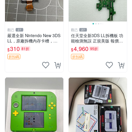
觀己
觀己
27
27
嚴選全新 Nintendo New 3DS
任天堂全新3DS LL拆機板 功
LL，原廠拆機內存卡槽，小
能檢測無誤 正規美版 報價48
容量卡槽設計，功能完美如
0 新臺幣 數碼機器 教學工具
310
4,960
81折
95折
$
$
初。適合收藏與使用。 New
遊戲配件
3DS LL 原廠 拆機版
折扣碼
折扣碼