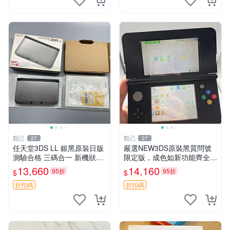
觀己
觀己
27
27
任天堂3DS LL 銀黑原裝日版
嚴選NEW3DS原裝黑質問號
測驗合格 三碼合一 新機狀態
限定版，成色如新功能齊全無
完美螢幕 薄膜保護 配套齊備
損 NEW3DS 黑質 問號限定
13,660
14,160
95折
95折
$
$
3DSLL 日版 系統完好 薄膜貼
版 功能完
膜 保用配件
折扣碼
折扣碼