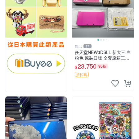
觀己
27
任天堂NEW3DSLL 新大三 白
粉色 原裝日版 全套原箱三碼
合一 輸入未改機 原廠觸控筆
23,750
95折
$
齊備 任天堂 NEW3DSLL 3D
掌機 日系原裝 全套附屬物
折扣碼