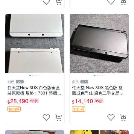
觀己
觀己
27
27
任天堂New 3DS 白色版全盒
任天堂 New 3DS 黑色版 整
裝原廠機 規格：7301 整機近
體成色尚佳 避免二手交易爭
新無大損 唯屏幕稍顯黃舊 正
議 輕微使用痕跡 屏幕老化發
28,490
14,140
95折
95折
$
$
常使用 日系原裝三碼合一 測
黃 新小三 日本原裝 功能正常
試良好 兩手柄俱全 習家嚴選
松軸範圍正常
折扣碼
折扣碼
限