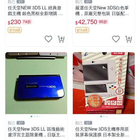
觀己
觀己
27
27
任天堂NEW 3DS LL 經典遊
嚴選任天堂New 3DS白色掌
戲主機 銀色黑框全新增購 3d
機，原廠完整包裝 日版配齊
s ll 主機 上世代遊戲機具收藏
新小三 全套 白色掌機 Ninten
230
42,750
74折
95折
$
$
嚴選
do 掌機配件
折扣碼
折扣碼
觀己
觀己
27
27
任天堂New 3DS LL 區塊藝術
任天堂New 3DS主機專用原
盧浮宮主題限量機，日版主板
裝屏幕保護膜 日本製全新未