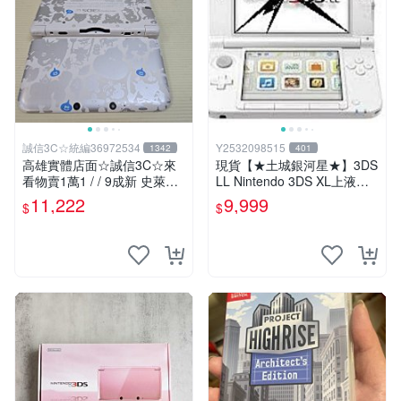
誠信3C☆統編36972534
Y2532098515
1342
401
高雄實體店面☆誠信3C☆來
現貨【★土城銀河星★】3DS
看物賣1萬1 / / 9成新 史萊姆
LL Nintendo 3DS XL上液晶
勇者鬥惡龍 限定版 無改機 任
上螢幕 L.R鍵維修.觸控螢幕
11,222
9,999
$
$
天堂 3DS LL 日規主機 二手
等更換.外殼破裂更換賣場另
功能正常 也可用各式物品換
有多款主機維修服務