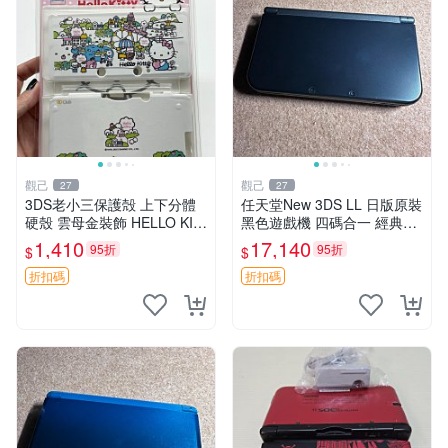
觀己
觀己
27
27
3DS老小三保護殻 上下分體
任天堂New 3DS LL 日版原裝
硬殼 雲母金裝飾 HELLO KIT
黑色遊戲機 四碼合一 經典款
TY主題 超厚實非透氣設計 成
式 兩片式螢幕 攝錄中古 此機
1,410
17,140
95折
95折
$
$
色極佳 正品未開封 新古如初
雙TN 屏老發黃 全部功能正常
3DS 保護殼 hello
避免爭議 新大三 白板
折扣碼
折扣碼