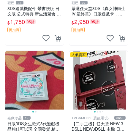
觀己
觀己
27
27
3DS遊戲機配件 帶書腰版 日
嚴選任天堂3DS《真女神轉生
文版 公式特典 新生活聚會 合
IV 最終章》日版遊戲卡，整
適收藏 9成新二手 商品不退
體狀態極佳非常新。適合收藏
1,750
2,950
95折
95折
$
$
不交換 資訊以圖為主 圖實相
玩家。 真女神轉生IV 最終章
符 3DS 員額 游戲卡帶
3ds 日版 游戲卡
折扣碼
折扣碼
人氣賣家
嘉藏珍品
TVGAME360 恐龍電玩-台
12
8650
中店
日版3DS女生款式3代遊戲機
【二手主機】任天堂 NEW 3
品相佳可試玩 全國發貨 精選
DSLL NEW3DSLL 主機 日文