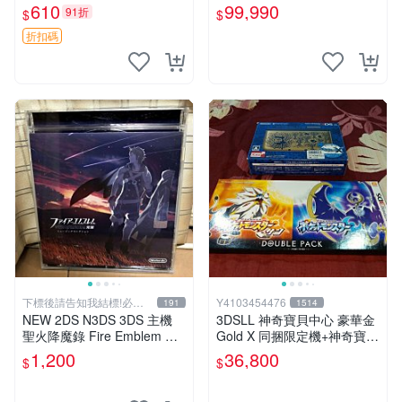
遊戲機 3DS 女生款 測試機
版 日本機 金屬紅 附原廠充電
610
99,990
91折
$
$
器【台中恐龍電玩】
折扣碼
下標後請告知我結標!必看
Y4103454476
191
1514
關於我
NEW 2DS N3DS 3DS 主機
3DSLL 神奇寶貝中心 豪華金
聖火降魔錄 Fire Emblem 覺
Gold X 同捆限定機+神奇寶貝
醒 音樂CD 原聲精選集 日版
太陽月亮同捆版
1,200
36,800
$
$