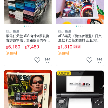
觀己
觀己
27
27
嚴選任天堂3DS 老小3原裝復
3DS樂高《復仇者聯盟》日文
古游戲掌機，無箱販售內存卡
遊戲卡全新未開封 正版3DS
另購。購時可配熱門游戲與主
游戲 復仇者聯盟 樂高 3DS游
5,180 -
7,480
1,310
95折
$
$
$
題。多色齊全，含紅、藍、
戲
白、黑、粉五色，質地7新～
折扣碼
折扣碼
98新。 任天堂 3
人氣賣家