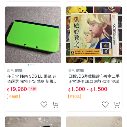
觀己
觀己
27
27
任天堂 New 3DS LL 果綠 超
日版3DS遊戲機繪心教室二手
值嚴選 獨特 IPS 體驗 新機外
正常運作 訊息遊戲 偵測 測試
觀品相 7538大三箱 黃屏預警
19,960
1,300 -
1,500
95折
$
$
$
全功能支援 實用按鍵搖桿 十
分適合收藏 任天堂
折扣碼
折扣碼