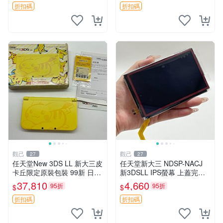
好 輝光螢幕 正規版本
折扣碼
折扣碼
觀己
觀己
27
27
任天堂New 3DS LL 新大三皮
任天堂新大三 NDSP-NACJ
卡丘限定原裝包裝 99新 日版
新3DSLL IPS螢幕 上蓋完美
未拆 屏幕完好帶膜 功能正常
未損傷 純正保護貼附 經典紅
37,810
4,660
95折
95折
$
$
轉軸無裂 按鍵搖桿測正常 附
配色 採購推薦 攝像收藏 3dsll
贈國產觸控筆一支 新大三 皮
液晶 規格 IP
折扣碼
折扣碼