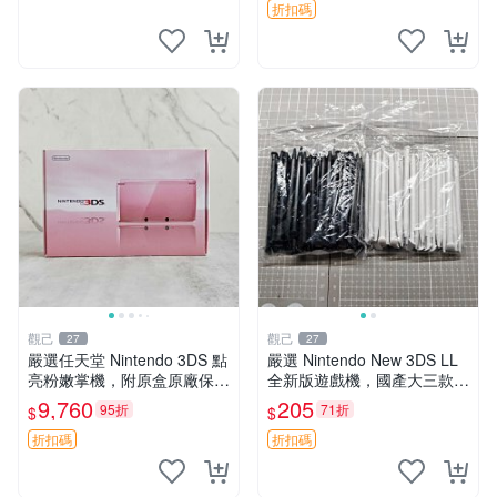
折扣碼
觀己
觀己
27
27
嚴選任天堂 Nintendo 3DS 點
嚴選 Nintendo New 3DS LL
亮粉嫩掌機，附原盒原廠保單
全新版遊戲機，國產大三款，
推薦收藏 3DS 老小三 日系原
超值推薦！4.5吋彩色螢幕，
9,760
205
95折
71折
$
$
裝 測試動作品 DS遊戲卡帶
輕巧便攜，適合收藏。New 3
DS LL 遊戲機 新
折扣碼
折扣碼