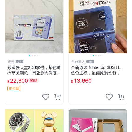
觀己
光影獵人
27
15
嚴選任天堂2DS掌機，紫色薰
全新原裝 Nintendo 3DS LL
衣草風潮款，日版原盒保養。
藍色主機，配備原裝盒包，螢
3DS手遊娛樂新體驗。 2DS
幕乾淨如新，按鍵順暢，支援
22,800
13,660
95折
$
$
掌機 日版 游玩 便攜式
3D 與 NFC 技術，兼容 amiib
o，簡體中文顯示
折扣碼