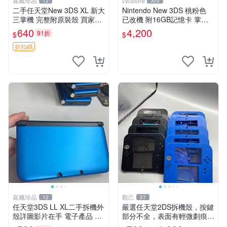
嘉藏珍品
cycstore
12
303
二手任天堂New 3DS XL 新大
Nintendo New 3DS 桃粉色
三掌機 完整附原裝殼 買家拍
已改機 附16GB記憶卡 掌上
後詳聊 新大三、任天堂3DS
型遊戲主機 收藏熱門
640
4,200
91折
$
$
XL、二手掌機
折扣碼
嘉藏珍品
觀己
12
27
任天堂3DS LL XL二手拆機外
嚴選任天堂2DS拆機殼，按鍵
殼詳圖影片在手 電子產品 古
部分不全，表面有輕微劃痕及
董級收藏 帝王版 外觀良好
磨損，無電池蓋。全新未使用