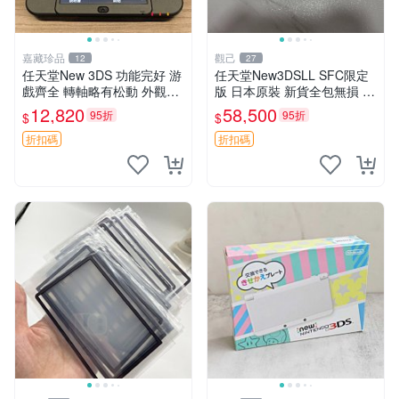
嘉藏珍品
觀己
12
27
任天堂New 3DS 功能完好 游
任天堂New3DSLL SFC限定
戲齊全 轉軸略有松動 外觀如
版 日本原裝 新貨全包無損 現
新 內存卡完整 推薦收藏 復古
代遊戲典藏 威豹直營 售後保
12,820
58,500
95折
95折
$
$
掌機 游戲機 Nintendo 3DS游
固 電子新品收藏推薦 全新SF
戲平臺
C限定款 新3DSLL 電子產
折扣碼
折扣碼