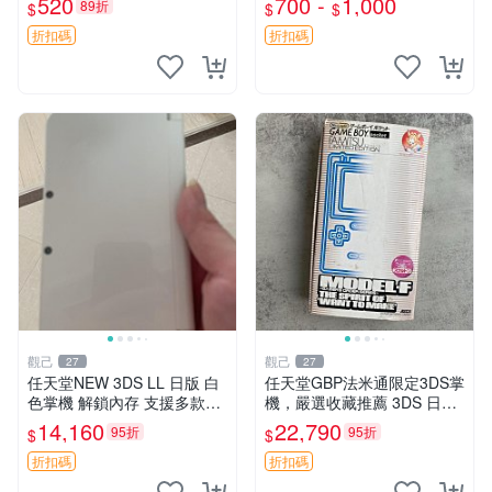
520
700 -
1,000
89折
$
$
$
老式任天堂2DS 拆機殼 按鈕
不齊 鏡面有痕跡 電池蓋缺失
折扣碼
折扣碼
收藏嚴選 二
觀己
觀己
27
27
任天堂NEW 3DS LL 日版 白
任天堂GBP法米通限定3DS掌
色掌機 解鎖內存 支援多款遊
機，嚴選收藏推薦 3DS 日版
戲 帶膜 包裝完整 3DS NDS
法米通 任天堂 GBP
14,160
22,790
95折
95折
$
$
GBA 遊戲掌機 線路正常 精品
成色 游玩順利
折扣碼
折扣碼