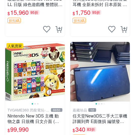
LL 日版 綠色遊戲機 整體狀態
耳機 全新未拆封 日本原裝 3.
佳 按鈕順暢 附原裝64G存儲
5mm耳機接口 支持多款掌機
15,960
1,750
95折
95折
$
$
卡 配備保護膜 屏幕清晰 輕便
設備 只要帶線控耳機接口即
易攜帶 新3d
可 圖實物一致 3ds 耳機 掌機
折扣碼
折扣碼
人氣賣家
TVGAME360 恐龍電玩-台
嘉藏珍品
8650
12
中店
Nintendo New 3DS 主機 動
任天堂New3DS二手大三掌機
物之森 日規機 日文介面 (附
詳圖到齊 E面微損 編號發貨
原廠充電器+保護貼)【台中恐
掉漆系列 新大三掌機 任天堂
99,990
340
83折
$
$
龍電玩】
3DS 二手機