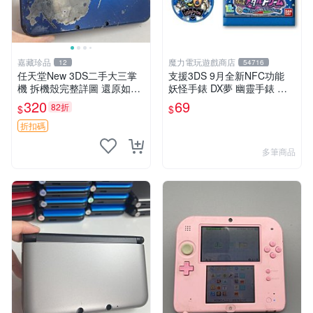
嘉藏珍品
魔力電玩遊戲商店
12
54716
任天堂New 3DS二手大三掌
支援3DS 9月全新NFC功能
機 拆機殼完整詳圖 還原如新
妖怪手錶 DX夢 幽靈手錶 專
帶編號發貨 拆機殼 3ds 新款
用徽章 夢02 地獄 抓住夢想的
320
69
82折
$
$
可玩商品
機會 單包【板橋魔力】
折扣碼
多筆商品