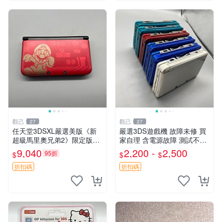
觀己
觀己
27
27
任天堂3DSXL嚴選美版《新
嚴選3DS遊戲機 故障未修 買
超級馬里奧兄弟2》限定版，
家自理 含電源故障 測試不通
屏幕無壞點不黃，搭配國產觸
電 顏色隨機 200-230元 老三
9,040
2,200 -
2,500
95折
$
$
$
控筆 3DS XL 新超級馬里歐
款任天堂3DS 二手 故障 不開
弊端痕跡
機 浸水損傷 成色異常 原
折扣碼
折扣碼