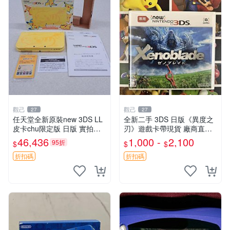
觀己
觀己
27
27
任天堂全新原裝new 3DS LL
全新二手 3DS 日版《異度之
皮卡chu限定版 日版 實拍收
刃》遊戲卡帶現貨 廠商直營
藏 高級機器 完美品相 功能完
新機可運行 推薦收藏 異度之
46,436
1,000 -
2,100
95折
$
$
$
好 AR卡未拆 新3DS LL 皮卡
刃 3DS 電腦游戲 現貨
chu 新日版 A
折扣碼
折扣碼