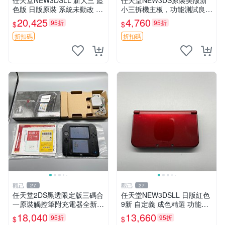
任天堂NEW3DSLL 新大三 藍
任天堂NEW3DS原裝美版新
色版 日版原裝 系統未動改 功
小三拆機主板，功能測試良好
能齊全 成色佳 整機無損 屏幕
成色佳 全新任天堂3DS主機
20,425
4,760
95折
95折
$
$
清晰 自帶觸控筆 採用自定義
板 備用板 測試保證 功能正常
99新 3D顯示順暢 攝影功能
新小三任天堂3DS 美版原裝
折扣碼
折扣碼
主板 測試
觀己
觀己
27
27
任天堂2DS黑透限定版三碼合
任天堂NEW3DSLL 日版紅色
一原裝觸控筆附充電器全新未
9新 自定義 成色精選 功能全
使用功能正常 2DS 黑透版 數
正常 屏幕輕微泛黃 新大三 任
18,040
13,660
95折
95折
$
$
位掌機 測試
天堂3DSLL 紅色 9成新 功能