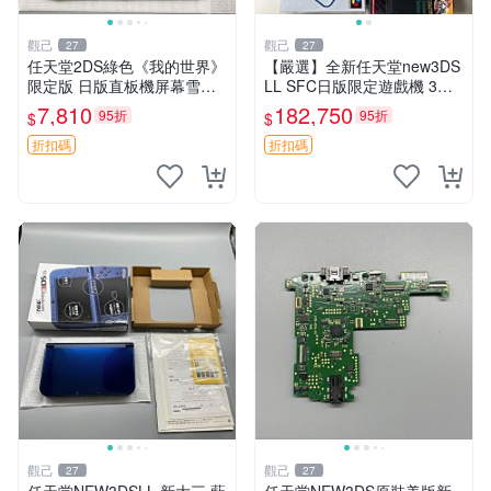
觀己
觀己
27
27
任天堂2DS綠色《我的世界》
【嚴選】全新任天堂new3DS
限定版 日版直板機屏幕雪白
LL SFC日版限定遊戲機 3臺
功能正常 2DS 《我的世界》
未開箱收藏 優質電玩 【推
7,810
182,750
95折
95折
$
$
日版 直板機 薄膜保護 屏幕清
薦】任天堂new3DSXL 超級
晰
任天堂歐版限定遊戲機 獨家
折扣碼
折扣碼
收藏未
觀己
觀己
27
27