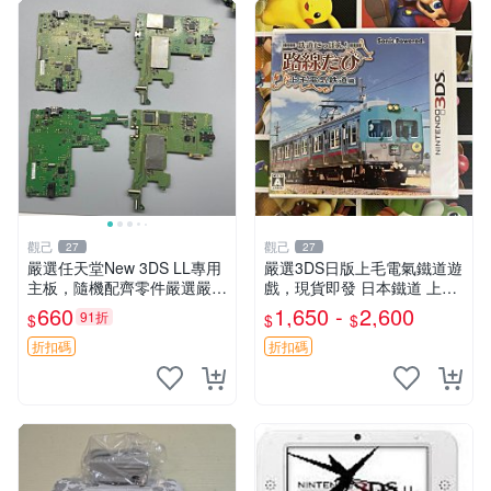
觀己
觀己
27
27
嚴選任天堂New 3DS LL專用
嚴選3DS日版上毛電氣鐵道遊
主板，隨機配齊零件嚴選嚴選
戲，現貨即發 日本鐵道 上毛
任天堂New 3DS LL專用主
電氣鐵道 3DS 游戲
660
1,650 -
2,600
91折
$
$
$
板，隨機配齊零件 製作零組
件 拆件零件
折扣碼
折扣碼