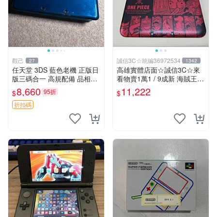
觀己
誠信3C☆統編36972534
27
1342
任天堂 3DS 藍色老機 正版日
高雄實體店面☆誠信3C☆來
版三碼合一 高規配備 品相優
看物賣1萬1 / 9成新 海賊王
良 5437 日版原裝 任天堂3D
限定版 無改機 任天堂 3DS L
8,660
11,222
95折
$
$
S 老機 老化屏幕 網購推薦 54
L 日規主機 二手功能正常 也
37 日版 任天堂3DS
可用各式物品換
折扣碼