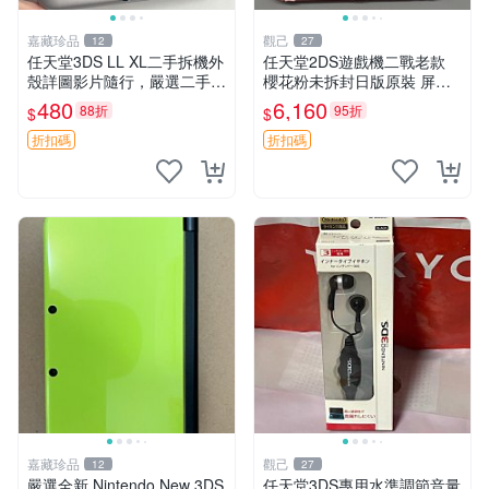
嘉藏珍品
觀己
12
27
任天堂3DS LL XL二手拆機外
任天堂2DS遊戲機二戰老款
殼詳圖影片隨行，嚴選二手適
櫻花粉未拆封日版原裝 屏清
合收藏 3DS LL XL 拆機 外殼
全新 全套附贈充電線及觸控
480
6,160
88折
95折
$
$
數字機
筆 2DS 游戲機 日本原裝 二
手機 清新粉色 裸機無卡
折扣碼
折扣碼
嘉藏珍品
觀己
12
27
嚴選全新 Nintendo New 3DS
任天堂3DS專用水準調節音量