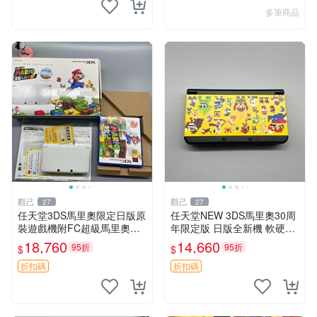
多筆商品
觀己
觀己
27
27
任天堂3DS馬里奧限定日版原
任天堂NEW 3DS馬里奧30周
裝遊戲機附FC超級馬里奧全
年限定版 日版全新機 軟硬體
箱包贈 原系統未破解 98新 成
俱佳 馬里奧限定版 NEW 3D
18,760
14,660
95折
95折
$
$
色優異 功能正常 超級馬里歐
S 日版未拆封 原廠包裝附送
FC 游戲機
配件 Nintendo NEW
折扣碼
折扣碼