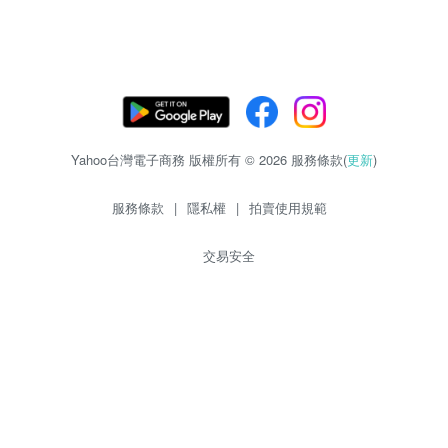
Yahoo台灣電子商務 版權所有 © 2026 服務條款(
更新
)
服務條款
|
隱私權
|
拍賣使用規範
交易安全