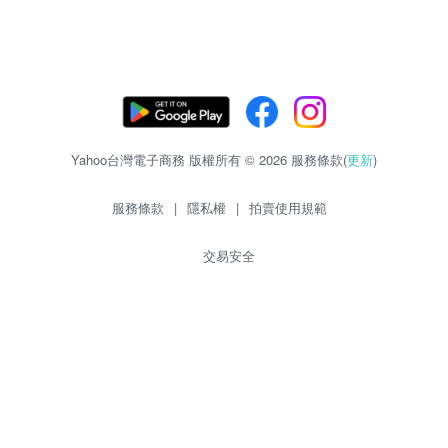
Yahoo台灣電子商務 版權所有 © 2026 服務條款(
更新
)
服務條款
|
隱私權
|
拍賣使用規範
交易安全