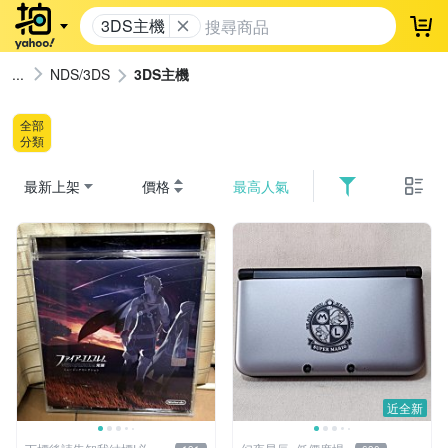
3DS主機
登
NDS/3DS
3DS主機
全部
分類
最新上架
價格
最高人氣
近全新