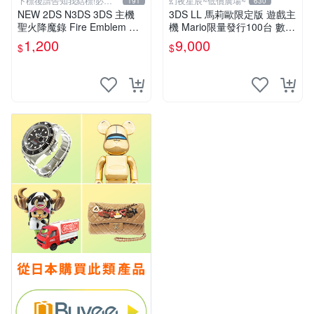
下標後請告知我結標!必看
幻夜星辰~低價廣場~
191
630
關於我
NEW 2DS N3DS 3DS 主機
3DS LL 馬莉歐限定版 遊戲主
聖火降魔錄 Fire Emblem 覺
機 Mario限量發行100台 數量
醒 音樂CD 原聲精選集 日版
超稀少 美品 BB0290
1,200
9,000
$
$