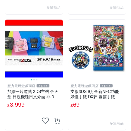
多筆商品
多筆商品
魔力電玩遊戲商店
魔力電玩遊戲商店
54716
54716
加贈一片遊戲 2DS主機 任天
支援3DS 9月全新NFC功能
堂 日規機種日文介面 非 3DS
妖怪手錶 DX夢 幽靈手錶 專
3DSLL 【板橋魔力】
用徽章 夢02 地獄 抓住夢想的
3,999
69
$
$
機會 單包【板橋魔力】
多筆商品