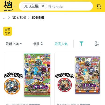
3DS主機
登
NDS/3DS
3DS主機
全部
分類
最新上架
價格
最高人氣