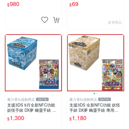
玩偶 五種發聲 可插徽章 對應
美國妖怪徽章 我們美利堅肌
980
69
$
$
全系列硬幣【板橋魔力】
肉強壯男子 單包【板橋魔
力】
多筆商品
魔力電玩遊戲商店
魔力電玩遊戲商店
54716
54716
支援3DS 9月全新NFC功能
支援3DS 全新NFC功能 妖怪
妖怪手錶 DX夢 幽靈手錶 專
手錶 DX夢 幽靈手錶 專用徽
用徽章 夢02 地獄 抓住夢想的
章 夢05 神妖怪 神降臨 整盒2
1,300
1,180
$
$
機會整盒20包【板橋魔力】
0包【板橋魔力】