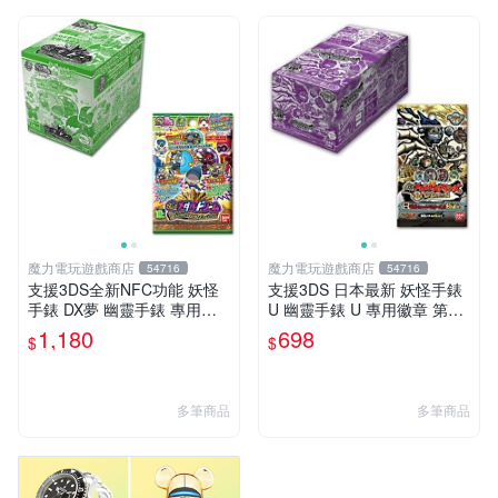
魔力電玩遊戲商店
魔力電玩遊戲商店
54716
54716
支援3DS全新NFC功能 妖怪
支援3DS 日本最新 妖怪手錶
手錶 DX夢 幽靈手錶 專用徽
U 幽靈手錶 U 專用徽章 第三
章 夢04 妖氣解放 魔法能量釋
幕 鬼島篇 整盒12包 【板橋魔
1,180
698
$
$
放 整盒20包【板橋魔力】
力】
多筆商品
多筆商品