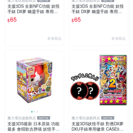
魔力電玩遊戲商店
魔力電玩遊戲商店
54716
54716
支援3DS 全新NFC功能 妖怪
支援3DS 全新NFC功能 妖怪
手錶 DX夢 幽靈手錶 專用徽
手錶 DX夢 幽靈手錶 專用徽
章 夢04 妖氣解放 魔法能量釋
章 夢05 神妖怪 神降臨 單包
65
65
$
$
放 單包【板橋魔力】
【板橋魔力】
多筆商品
多筆商品
魔力電玩遊戲商店
魔力電玩遊戲商店
54716
54716
支援3DS最新 日本原裝 功能
支援3DS妖怪手錶 對應DX夢
最多 會唱歌吉胖喵 妖怪手錶
DXU手錶專用徽章 CASE02