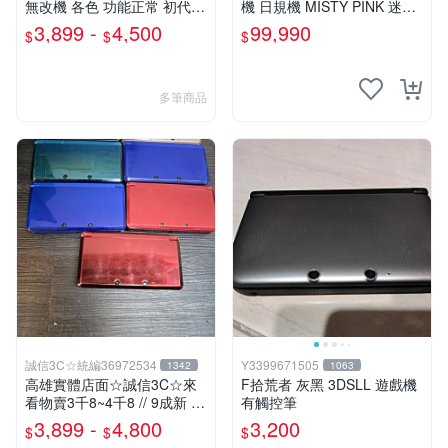
無改機 各色 功能正常 初代
機 日規機 MISTY PINK 迷霧
小 3DS 主機 二手 賣3千8~4
粉 迷濛粉色 粉紅色【台中恐
3,899 -
4,500
99,990
$
$
$
千8也可用各式物品換
龍電玩】
多筆商品
誠信3C☆統編36972534
Y3399671505
1342
1063
高雄實體店面☆誠信3C☆來
F拾荒者 灰黑 3DSLL 遊戲機
看物賣3千8~4千8 // 9成新 送
有觸控筆
充電器 無改機 各色 功能正常
3,899 -
4,800
3,200
$
$
$
初代 小 3DS 主機 二手 也可