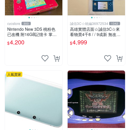
cycstore
誠信3C☆統編36972534
303
1342
Nintendo New 3DS 桃粉色
高雄實體店面☆誠信3C☆來
已改機 附16GB記憶卡 掌上
看物賣4千8 / / 9成新 無改機
型遊戲主機 收藏熱門
任天堂 3DS 日規主機 螢幕泛
4,200
4,999
$
$
黃 二手功能正常 也可用各式
物品換
人氣賣家