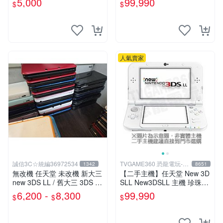
5,000
99,990
$
$
裝 螢幕嚴重刮傷不影響使用
功能
人氣賣家
誠信3C☆統編36972534
TVGAME360 恐龍電玩-台
1342
8651
中店
無改機 任天堂 未改機 新大三
【二手主機】任天堂 New 3D
new 3DS LL / 舊大三 3DS LL
SLL New3DSLL 主機 珍珠白
/ 二手功能正常 原廠主機 含
色 日規機 日文介面 11.2版本
6,200 -
8,300
99,990
$
$
$
充電器
【台中恐龍電玩】