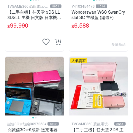
TVGAME360 恐龍電玩-台
Y4103454476
8651
1514
中店
【二手主機】任天堂 3DS LL
Wonderswan WSC SwanCry
3DSLL 主機 日文版 日本機
stal SC 主機藍 (編號F)
日規機 薄荷白 附充電器 裸裝
99,990
6,588
$
$
【台中恐龍電玩】
多筆商品
人氣賣家
誠信3C☆統編36972534
TVGAME360 恐龍電玩-台
1342
8651
中店
☆誠信3C☆9成新 送充電器
【二手主機】任天堂 3DS 主