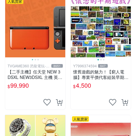
人氣賣家
TVGAME360 恐龍電玩-台
Y7996374594
8651
647
中店
【二手主機】任天堂 NEW 3
懷舊遊戲的魅力！【窮人電
DSXL NEW3DSXL 主機 英文
腦】專業平價代客組裝早期W
版 歐洲機 橘黑色 附贈充電器
indows98/95/DOS遊戲機---
99,990
4,500
$
$
裸裝【台中恐龍電玩】
專業首選！
人氣賣家