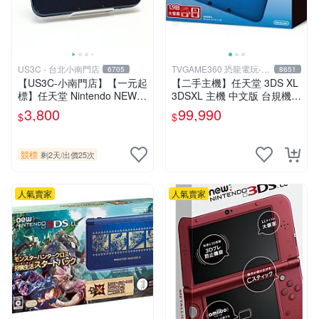
US3C - 台北小南門店
TVGAME360 恐龍電玩-台
6705
8651
中店
【US3C-小南門店】【一元起
【二手主機】任天堂 3DS XL
標】任天堂 Nintendo NEW 3
3DSXL 主機 中文版 台規機
DS LL RED-001 藍 裸眼3D
藍色 附充電器 裸裝【台中恐
3,800
99,990
$
$
顯示 C搖桿 二手掌上型電玩
龍電玩】
競標
剩2天
/
出價25次
人氣賣家
人氣賣家