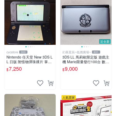
近全新
cycstore
幻夜星辰~低價廣場~
303
631
Nintendo 任天堂 New 3DS L
3DS LL 馬莉歐限定版 遊戲主
L 日版 附怪物彈珠裸片 掌機
機 Mario限量發行100台 數量
主機 收藏遊戲機
超稀少 美品 BB0290
7,250
9,000
$
$
人氣賣家