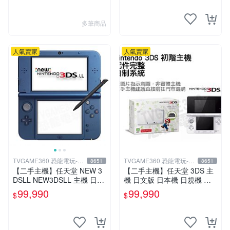
用各式物品換
多筆商品
人氣賣家
人氣賣家
TVGAME360 恐龍電玩-台
TVGAME360 恐龍電玩-台
8651
8651
中店
中店
【二手主機】任天堂 NEW 3
【二手主機】任天堂 3DS 主
DSLL NEW3DSLL 主機 日本
機 日文版 日本機 日規機 附
機 日文版 金屬藍 附贈充電器
原廠充電器【台中恐龍電玩】
99,990
99,990
$
$
裸裝【台中恐龍電玩】