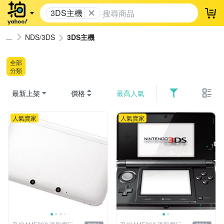
3DS主機
登
NDS/3DS
3DS主機
全部
分類
最新上架
價格
最高人氣
人氣賣家
人氣賣家