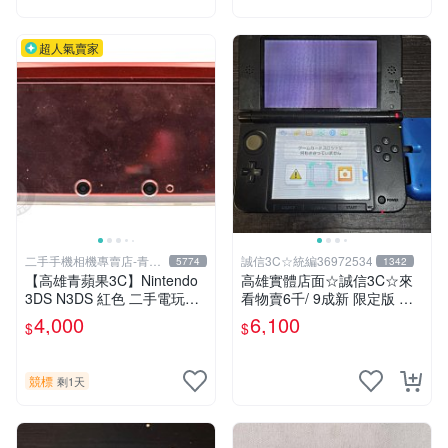
超人氣賣家
二手手機相機專賣店-青蘋
誠信3C☆統編36972534
5774
1342
果3c
【高雄青蘋果3C】Nintendo
高雄實體店面☆誠信3C☆來
3DS N3DS 紅色 二手電玩主
看物賣6千/ 9成新 限定版 無
機#102241
改機 任天堂 3DS LL 日規主
4,000
6,100
$
$
機 上螢幕不顯示 其他二手功
能正常 也可用各式物品換
競標
剩1天