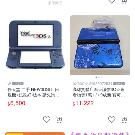
多筆商品
W
誠信3C☆統編36972534
1407
1342
任天堂 二手 NEW3DSLL 日
高雄實體店面☆誠信3C☆來
規機 (已改好)版本 請先詢問
看物賣1萬1 / / 9成新 寶可夢
現貨勿直接下標
X/Y 限定版 無改機 任天堂 3D
6,500
11,222
$
$
S LL 日規主機 二手功能正常
也可用各式物品換