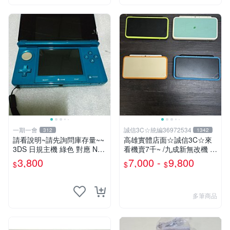
一期一會
誠信3C☆統編36972534
312
1342
請看說明~請先詢問庫存量~~
高雄實體店面☆誠信3C☆來
3DS 日規主機 綠色 對應 ND
看機賣7千~ /九成新無改機 任
S 3DS 日規遊戲
天堂 原廠 new 2DS LL 主機
3,800
7,000 -
9,800
$
$
$
可玩3DS DS 遊戲
多筆商品