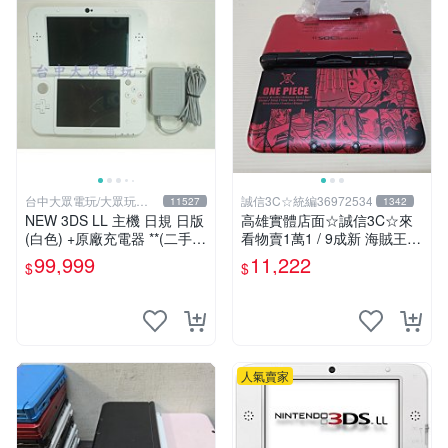
台中大眾電玩/大眾玩具
誠信3C☆統編36972534
11527
1342
店
NEW 3DS LL 主機 日規 日版
高雄實體店面☆誠信3C☆來
(白色) +原廠充電器 **(二手主
看物賣1萬1 / 9成新 海賊王
機-約8~9成新)【台中大眾電
限定版 無改機 任天堂 3DS L
99,999
11,222
$
$
玩】
L 日規主機 二手功能正常 也
可用各式物品換
人氣賣家