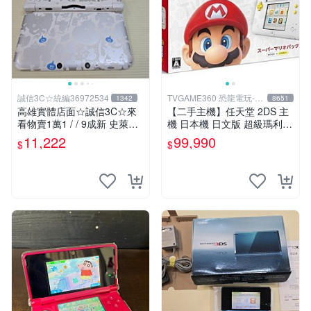
誠信3C☆統編36972534
TVGAME360 恐龍電玩-台
1342
8651
中店
高雄實體店面☆誠信3C☆來
【二手主機】任天堂 2DS 主
看物賣1萬1 / / 9成新 史萊姆
機 日本機 日文版 超級瑪利歐
勇者鬥惡龍 限定版 無改機 任
2 MARIO 限定主機 含遊戲 充
11,222
99,990
$
$
天堂 3DS LL 日規主機 二手
電器 4G記憶卡 台中
功能正常 也可用各式物品換