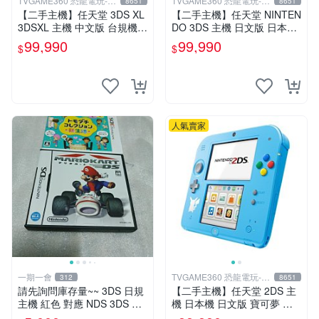
TVGAME360 恐龍電玩-台
TVGAME360 恐龍電玩-台
8651
8651
中店
中店
【二手主機】任天堂 3DS XL
【二手主機】任天堂 NINTEN
3DSXL 主機 中文版 台規機
DO 3DS 主機 日文版 日本機
白色 附充電器 裸裝【台中恐
日規機 附原廠充電器 宇宙黑
99,990
99,990
$
$
龍電玩】
裸裝【台中恐龍電玩】
人氣賣家
一期一會
TVGAME360 恐龍電玩-台
312
8651
中店
請先詢問庫存量~~ 3DS 日規
【二手主機】任天堂 2DS 主
主機 紅色 對應 NDS 3DS 日
機 日本機 日文版 寶可夢 皮
規遊戲
卡丘 限定主機 附贈充電器 裸