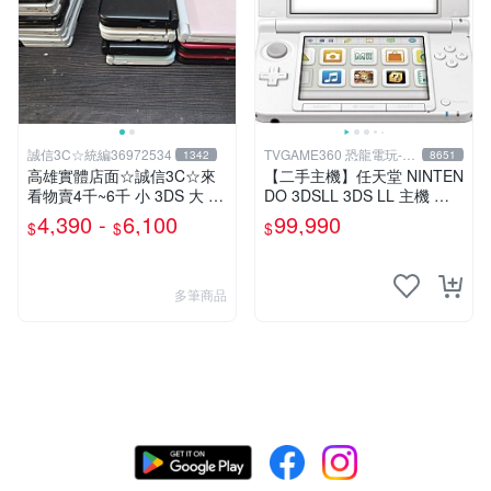
誠信3C☆統編36972534
TVGAME360 恐龍電玩-台
1342
8651
中店
高雄實體店面☆誠信3C☆來
【二手主機】任天堂 NINTEN
看物賣4千~6千 小 3DS 大 3
DO 3DSLL 3DS LL 主機 日
DS LL 主機 二手功能正常 也
文版 日本機 日規機 白色 附
4,390 -
6,100
99,990
$
$
$
可用各式物品換
充電器 裸裝 台中
多筆商品