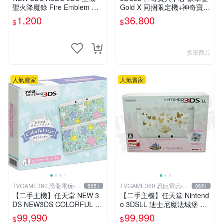
聖火降魔錄 Fire Emblem 覺
Gold X 同捆限定機+神奇寶貝
醒 音樂CD 原聲精選集 日版
太陽月亮同捆版
1,200
36,800
$
$
多筆商品
人氣賣家
人氣賣家
TVGAME360 恐龍電玩-台
TVGAME360 恐龍電玩-台
8651
8651
中店
中店
【二手主機】任天堂 NEW 3
【二手主機】任天堂 Nintend
DS NEW3DS COLORFUL S
o 3DSLL 迪士尼魔法城堡 限
TAR 日規機 七彩星星 限量版
定主機 附充電器 (不含遊戲)
99,990
99,990
$
$
附原廠充電器
【台中恐龍電玩】