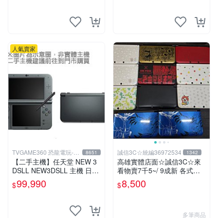
人氣賣家
TVGAME360 恐龍電玩-台
誠信3C☆統編36972534
8651
1342
中店
【二手主機】任天堂 NEW 3
高雄實體店面☆誠信3C☆來
DSLL NEW3DSLL 主機 日文
看物賣7千5~/ 9成新 各式限
版 日本機 金屬黑 附贈充電器
定版 無改機 任天堂 3DS LL
99,990
8,500
$
$
裸裝 台中恐龍電玩
日規主機 二手功能正常 也可
用各式物品換
多筆商品