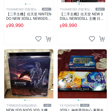
TVGAME360 恐龍電玩-台
TVGAME360 恐龍電玩-台
8651
8651
中店
中店
【二手主機】任天堂 NINTEN
【二手主機】任天堂 NEW 3
DO NEW 3DSLL NEW3DSL
DSLL NEW3DSLL 主機 日文
L 主機 魔物獵人 限定機 日規
版 日本機 金屬紅 附原廠充電
99,990
99,990
$
$
機 台中恐龍
器【台中恐龍電玩】
下標後請告知我結標!必看
Y4103454476
191
1514
關於我
NEW 2DS N3DS 3DS 主機
3DSLL 神奇寶貝中心 豪華金