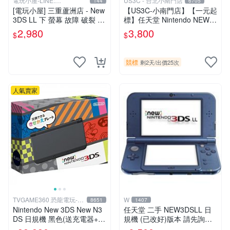
電玩小屋-LINE:
US3C - 台北小南門店
144
6705
@AHZ5142U
[電玩小屋] 三重蘆洲店 - New
【US3C-小南門店】【一元起
3DS LL 下 螢幕 故障 破裂 更
標】任天堂 Nintendo NEW 3
換 [現場維修]
DS LL RED-001 藍 裸眼3D
2,980
3,800
$
$
顯示 C搖桿 二手掌上型電玩
競標
剩2天
/
出價25次
人氣賣家
TVGAME360 恐龍電玩-台
W
8651
1407
中店
Nintendo New 3DS New N3
任天堂 二手 NEW3DSLL 日
DS 日規機 黑色(送充電器+保
規機 (已改好)版本 請先詢問
護貼) 【台中恐龍電玩】
現貨勿直接下標