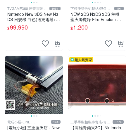
TVGAME360 恐龍電玩-台
下標後請告知我結標!必看
8651
191
中店
關於我
Nintendo New 3DS New N3
NEW 2DS N3DS 3DS 主機
DS 日規機 白色(送充電器+保
聖火降魔錄 Fire Emblem 覺
護貼)【台中恐龍電玩】
醒 音樂CD 原聲精選集 日版
99,990
1,200
$
$
超人氣賣家
電玩小屋-LINE:
二手手機相機專賣店-青蘋
144
5774
@AHZ5142U
果3c
[電玩小屋] 三重蘆洲店 - New
【高雄青蘋果3C】Nintendo