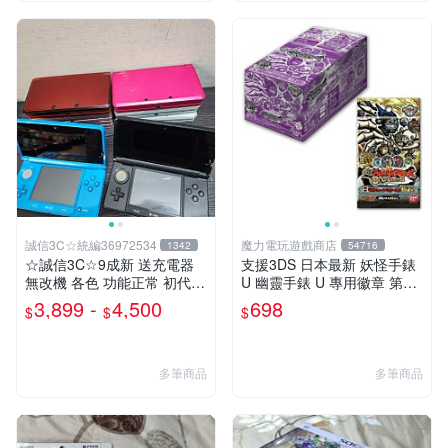
誠信3C☆統編36972534
魔力電玩遊戲商店
1342
54716
☆誠信3C☆9成新 送充電器
支援3DS 日本最新 妖怪手錶
無改機 各色 功能正常 初代
U 幽靈手錶 U 專用徽章 第三
小 3DS 主機 二手 賣3千8~4
幕 鬼島篇 整盒12包 【板橋魔
3,899 -
4,500
698
$
$
$
千8也可用各式物品換
力】
多筆商品
多筆商品