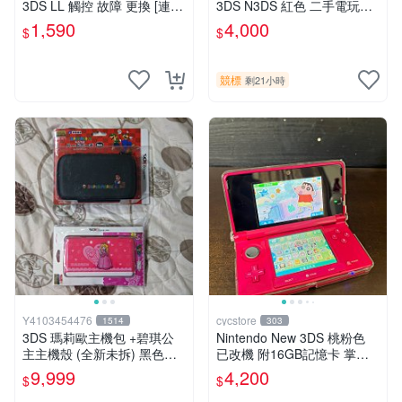
3DS LL 觸控 故障 更換 [連工
3DS N3DS 紅色 二手電玩主
帶料]
機#102241
1,590
4,000
$
$
競標
剩21小時
Y4103454476
cycstore
1514
303
3DS 瑪莉歐主機包 +碧琪公
Nintendo New 3DS 桃粉色
主主機殼 (全新未拆) 黑色款
已改機 附16GB記憶卡 掌上
存 缺貨
型遊戲主機 收藏熱門
9,999
4,200
$
$