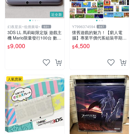
近全新
幻夜星辰~低價廣場~
Y7996374594
631
647
3DS LL 馬莉歐限定版 遊戲主
懷舊遊戲的魅力！【窮人電
機 Mario限量發行100台 數量
腦】專業平價代客組裝早期W
超稀少 美品 BB0290
indows98/95/DOS遊戲機---
9,000
4,500
$
$
專業首選！
人氣賣家