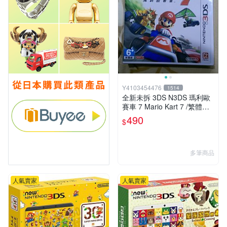
Y4103454476
1514
全新未拆 3DS N3DS 瑪利歐
賽車 7 Mario Kart 7 /繁體中
文版(台灣機專用)
490
$
多筆商品
人氣賣家
人氣賣家