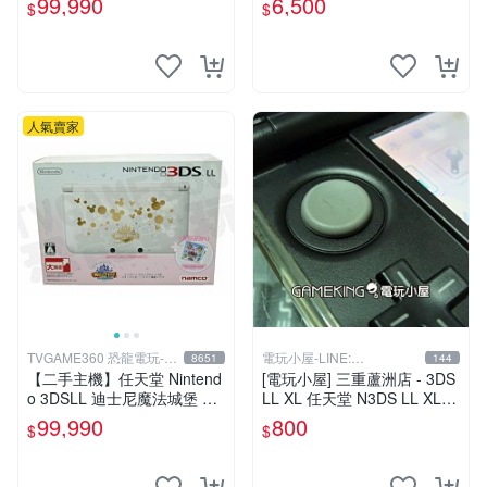
99,990
6,500
$
$
人氣賣家
TVGAME360 恐龍電玩-台
電玩小屋-LINE:
8651
144
中店
@AHZ5142U
【二手主機】任天堂 Nintend
[電玩小屋] 三重蘆洲店 - 3DS
o 3DSLL 迪士尼魔法城堡 限
LL XL 任天堂 N3DS LL XL 3
定主機 附充電器 (不含遊戲)
D 類比 更換 維修
99,990
800
$
$
【台中恐龍電玩】