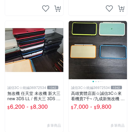
誠信3C☆統編36972534
誠信3C☆統編36972534
1342
1342
無改機 任天堂 未改機 新大三
高雄實體店面☆誠信3C☆來
new 3DS LL / 舊大三 3DS LL
看機賣7千~ /九成新無改機 任
/ 二手功能正常 原廠主機 含
天堂 原廠 new 2DS LL 主機
6,200 -
8,300
7,000 -
9,800
$
$
$
$
充電器
可玩3DS DS 遊戲
多筆商品
多筆商品