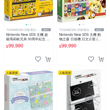
TVGAME360 恐龍電玩-台
TVGAME360 恐龍電玩-台
8651
8651
中店
中店
Nintendo New 3DS 主機 超
Nintendo New 3DS 主機 動
級瑪莉歐兄弟 30周年紀念 日
物之森 日規機 日文介面 (附
規機 (附原廠充電器+保護貼)
原廠充電器+保護貼)【台中恐
99,990
99,990
$
$
【台中恐龍電玩】
龍電玩】
人氣賣家
人氣賣家