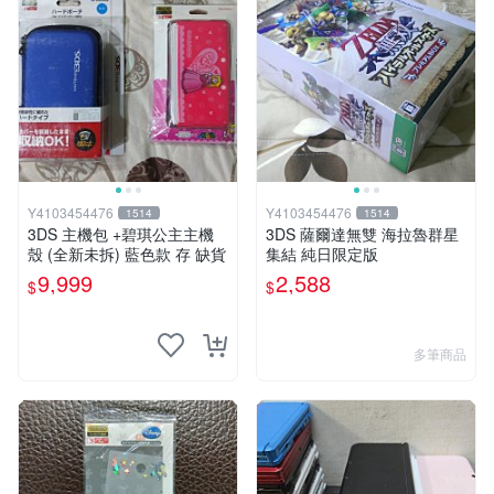
Y4103454476
Y4103454476
1514
1514
3DS 主機包 +碧琪公主主機
3DS 薩爾達無雙 海拉魯群星
殼 (全新未拆) 藍色款 存 缺貨
集結 純日限定版
9,999
2,588
$
$
多筆商品