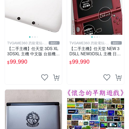
TVGAME360 恐龍電玩-台
TVGAME360 恐龍電玩-台
8651
8651
中店
中店
【二手主機】任天堂 3DS XL
【二手主機】任天堂 NEW 3
3DSXL 主機 中文版 台規機
DSLL NEW3DSLL 主機 日文
白色 附充電器 裸裝【台中恐
版 日本機 金屬紅 附原廠充電
99,990
99,990
$
$
龍電玩】
器【台中恐龍電玩】