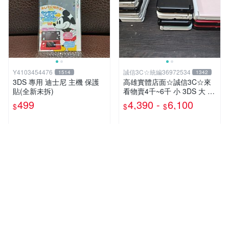
Y4103454476
誠信3C☆統編36972534
1514
1342
3DS 專用 迪士尼 主機 保護
高雄實體店面☆誠信3C☆來
貼(全新未拆)
看物賣4千~6千 小 3DS 大 3
DS LL 主機 二手功能正常 也
499
4,390 -
6,100
$
$
$
可用各式物品換
多筆商品
人氣賣家