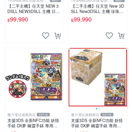
TVGAME360 恐龍電玩-台
TVGAME360 恐龍電玩-台
8651
8651
中店
中店
【二手主機】任天堂 NEW 3
【二手主機】任天堂 New 3D
DSLL NEW3DSLL 主機 日文
SLL New3DSLL 主機 珍珠白
版 日本機 金屬黑 附贈充電器
色 日規機 日文介面 11.2版本
99,990
99,990
$
$
裸裝 台中恐龍電玩
【台中恐龍電玩】
魔力電玩遊戲商店
魔力電玩遊戲商店
54716
54716
支援3DS 全新NFC功能 妖怪
支援3DS 全新NFC功能 妖怪
手錶 DX夢 幽靈手錶 專用徽
手錶 DX夢 幽靈手錶 專用徽
章 夢05 神妖怪 神降臨 單包
章 夢05 神妖怪 神降臨 整盒2