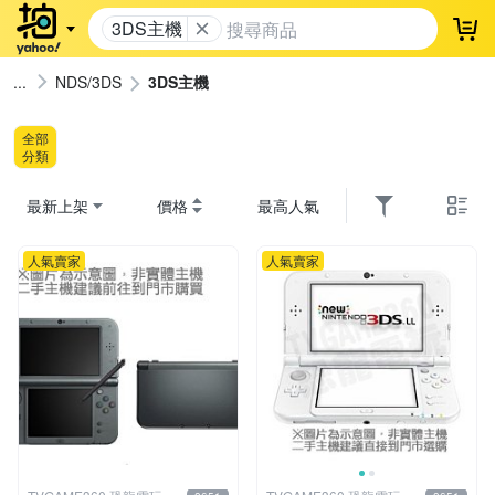
3DS主機
登
NDS/3DS
3DS主機
全部
分類
最新上架
價格
最高人氣
人氣賣家
人氣賣家