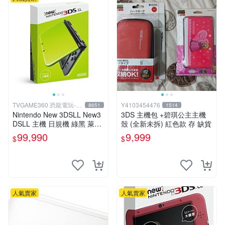
TVGAME360 恐龍電玩-台
Y4103454476
8651
1514
中店
Nintendo New 3DSLL New3
3DS 主機包 +碧琪公主主機
DSLL 主機 日規機 綠黑 萊姆
殼 (全新未拆) 紅色款 存 缺貨
黑 (送充電器+保護貼)【台中
99,990
9,999
$
$
恐龍電玩】
人氣賣家
人氣賣家