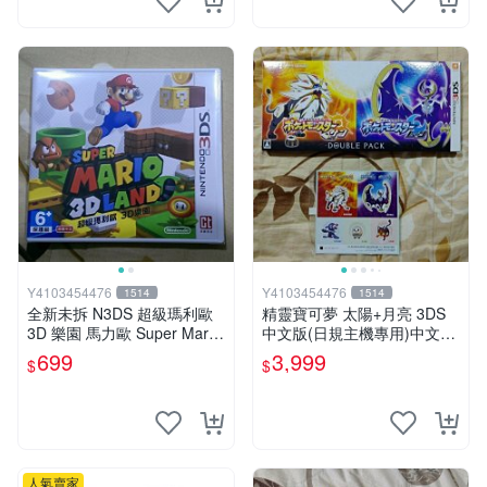
Y4103454476
Y4103454476
1514
1514
全新未拆 N3DS 超級瑪利歐
精靈寶可夢 太陽+月亮 3DS
3D 樂園 馬力歐 Super Mario
中文版(日規主機專用)中文版
3D Land 中文版 台規機專用
全新未拆
699
3,999
$
$
人氣賣家