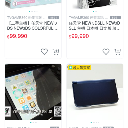
TVGAME360 恐龍電玩-台
TVGAME360 恐龍電玩-台
8651
8651
中店
中店
【二手主機】任天堂 NEW 3
任天堂 NEW 3DSLL NEW3D
DS NEW3DS COLORFUL S
SLL 主機 日本機 日文版 珍珠
TAR 日規機 七彩星星 限量版
白【台中恐龍電玩】
99,990
99,990
$
$
附原廠充電器
超人氣賣家