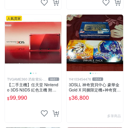
人氣賣家
TVGAME360 恐龍電玩-台
Y4103454476
8651
1514
中店
【二手主機】任天堂 Nintend
3DSLL 神奇寶貝中心 豪華金
o 3DS N3DS 紅色主機 附充
Gold X 同捆限定機+神奇寶貝
電器【台中恐龍電玩】
太陽月亮同捆版
99,990
36,800
$
$
多筆商品