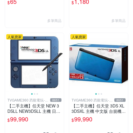
65
1,180
$
$
【板橋魔力】
0包【板橋魔力】
多筆商品
多筆商品
人氣賣家
人氣賣家
TVGAME360 恐龍電玩-台
TVGAME360 恐龍電玩-台
8651
8651
中店
中店
【二手主機】任天堂 NEW 3
【二手主機】任天堂 3DS XL
DSLL NEW3DSLL 主機 日本
3DSXL 主機 中文版 台規機
機 日文版 金屬藍 附贈充電器
藍色 附充電器 裸裝【台中恐
99,990
99,990
$
$
裸裝【台中恐龍電玩】
龍電玩】