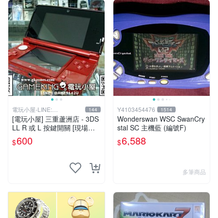
電玩小屋-LINE:
Y4103454476
144
1514
@AHZ5142U
[電玩小屋] 三重蘆洲店 - 3DS
Wonderswan WSC SwanCry
LL R 或 L 按鍵開關 [現場維
stal SC 主機藍 (編號F)
修]
600
6,588
$
$
多筆商品