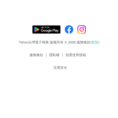
Yahoo台灣電子商務 版權所有 © 2026 服務條款(
更新
)
服務條款
|
隱私權
|
拍賣使用規範
交易安全