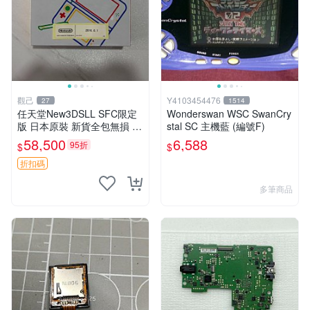
觀己
Y4103454476
27
1514
任天堂New3DSLL SFC限定
Wonderswan WSC SwanCry
版 日本原裝 新貨全包無損 現
stal SC 主機藍 (編號F)
代遊戲典藏 威豹直營 售後保
58,500
6,588
95折
$
$
固 電子新品收藏推薦 全新SF
C限定款 新3DSLL 電子產
折扣碼
多筆商品