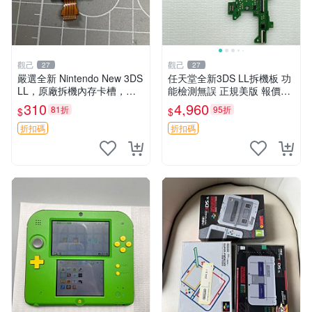
觀己
觀己
27
27
嚴選全新 Nintendo New 3DS
任天堂全新3DS LL拆機板 功
LL，原廠拆機內存卡槽，小
能檢測無誤 正規美版 報價48
容量卡槽設計，功能完美如
0 新臺幣 數碼機器 教學工具
310
4,960
81折
95折
$
$
初。適合收藏與使用。 New
遊戲配件
3DS LL 原廠 拆機版
折扣碼
折扣碼