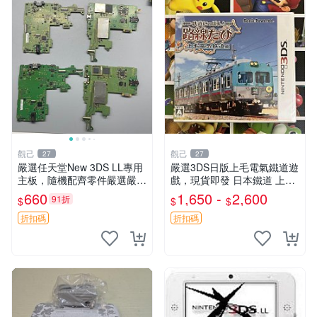
觀己
觀己
27
27
嚴選任天堂New 3DS LL專用
嚴選3DS日版上毛電氣鐵道遊
主板，隨機配齊零件嚴選嚴選
戲，現貨即發 日本鐵道 上毛
任天堂New 3DS LL專用主
電氣鐵道 3DS 游戲
660
1,650 -
2,600
91折
$
$
$
板，隨機配齊零件 製作零組
件 拆件零件
折扣碼
折扣碼