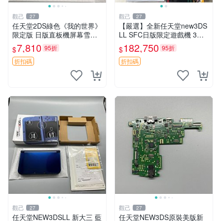
觀己
觀己
27
27
任天堂2DS綠色《我的世界》
【嚴選】全新任天堂new3DS
限定版 日版直板機屏幕雪白
LL SFC日版限定遊戲機 3臺
功能正常 2DS 《我的世界》
未開箱收藏 優質電玩 【推
7,810
182,750
95折
95折
$
$
日版 直板機 薄膜保護 屏幕清
薦】任天堂new3DSXL 超級
晰
任天堂歐版限定遊戲機 獨家
折扣碼
折扣碼
收藏未
觀己
觀己
27
27
任天堂NEW3DSLL 新大三 藍
任天堂NEW3DS原裝美版新