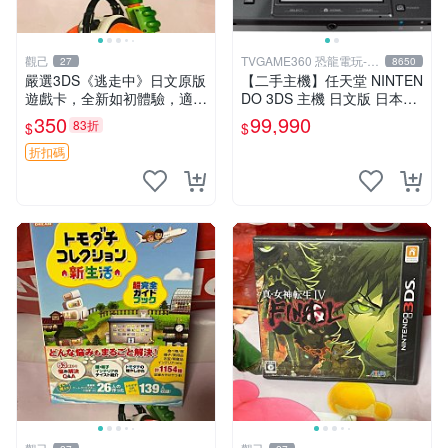
觀己
TVGAME360 恐龍電玩-台
27
8650
中店
嚴選3DS《逃走中》日文原版
【二手主機】任天堂 NINTEN
遊戲卡，全新如初體驗，適合
DO 3DS 主機 日文版 日本機
收藏。3ds日版專用，圖像詳
日規機 附原廠充電器 宇宙黑
350
99,990
83折
$
$
見。二手商品，售出概不退
裸裝【台中恐龍電玩】
換。 逃走中 3ds 日版 游戲卡
折扣碼