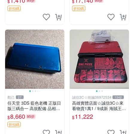
1,410
17,140
95折
95折
$
$
色極佳 正品未開封 新古如初
雙TN 屏老發黃 全部功能正常
3DS 保護殼 hello
避免爭議 新大三 白板
折扣碼
折扣碼
觀己
誠信3C☆統編36972534
27
1342
任天堂 3DS 藍色老機 正版日
高雄實體店面☆誠信3C☆來
版三碼合一 高規配備 品相優
看物賣1萬1 / 9成新 海賊王
良 5437 日版原裝 任天堂3D
限定版 無改機 任天堂 3DS L
8,660
11,222
95折
$
$
S 老機 老化屏幕 網購推薦 54
L 日規主機 二手功能正常 也
37 日版 任天堂3DS
可用各式物品換
折扣碼