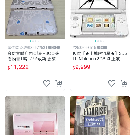
誠信3C☆統編36972534
Y2532098515
1342
401
高雄實體店面☆誠信3C☆來
現貨【★土城銀河星★】3DS
看物賣1萬1 / / 9成新 史萊姆
LL Nintendo 3DS XL上液晶
勇者鬥惡龍 限定版 無改機 任
上螢幕 L.R鍵維修.觸控螢幕
11,222
9,999
$
$
天堂 3DS LL 日規主機 二手
等更換.外殼破裂更換賣場另
功能正常 也可用各式物品換
有多款主機維修服務