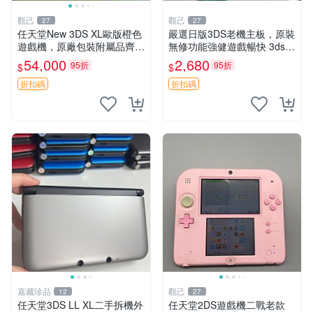
觀己
觀己
27
27
任天堂New 3DS XL歐版橙色
嚴選日版3DS老機主板，原裝
遊戲機，原廠包裝附屬品齊
無修功能強健遊戲暢快 3ds
全，螢幕清新人氣機種 新3D
主板 日版 無修 游戲機主板
54,000
2,680
95折
95折
$
$
S XL 歐版 測規 包裝完備
折扣碼
折扣碼
嘉藏珍品
觀己
12
27
任天堂3DS LL XL二手拆機外
任天堂2DS遊戲機二戰老款