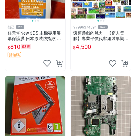
觀己
Y7996374594
27
647
任天堂New 3DS 主機專用屏
懷舊遊戲的魅力！【窮人電
幕保護膜 日本原裝防指紋 新
腦】專業平價代客組裝早期W
品未拆封 全新日本製保護膜
indows98/95/DOS遊戲機---
810
4,500
93折
$
$
全螢幕防刮防指紋 屏保貼膜
專業首選！
折扣碼