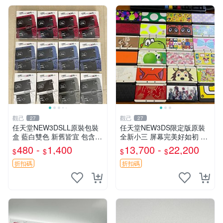
觀己
觀己
27
27
任天堂NEW3DSLL原裝包裝
任天堂NEW3DS限定版原裝
盒 藍白雙色 新舊皆宜 包含所
全新小三 屏幕完美好如初 貼
有配件 二手全新 任天堂NEW
膜保護嚴選推薦 專家檢測功
480 -
1,400
13,700 -
22,200
$
$
$
$
3DSLL包裝盒 非國產盒 藍色
能正常 任天堂NEW3DS 小三
紅色銀黑色 白色（內托說明
98新 成色優質 日本原裝 新小
折扣碼
折扣碼
書）
三