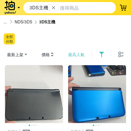
3DS主機
登
NDS/3DS
3DS主機
全部
分類
最新上架
價格
最高人氣