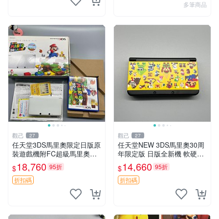
多筆商品
觀己
觀己
27
27
任天堂3DS馬里奧限定日版原
任天堂NEW 3DS馬里奧30周
裝遊戲機附FC超級馬里奧全
年限定版 日版全新機 軟硬體
箱包贈 原系統未破解 98新 成
俱佳 馬里奧限定版 NEW 3D
18,760
14,660
95折
95折
$
$
色優異 功能正常 超級馬里歐
S 日版未拆封 原廠包裝附送
FC 游戲機
配件 Nintendo NEW
折扣碼
折扣碼