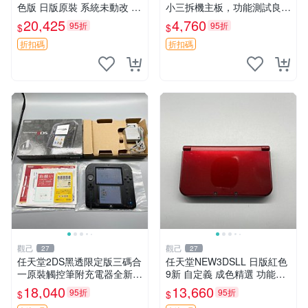
色版 日版原裝 系統未動改 功
小三拆機主板，功能測試良好
能齊全 成色佳 整機無損 屏幕
成色佳 全新任天堂3DS主機
20,425
4,760
95折
95折
$
$
清晰 自帶觸控筆 採用自定義
板 備用板 測試保證 功能正常
99新 3D顯示順暢 攝影功能
新小三任天堂3DS 美版原裝
折扣碼
折扣碼
主板 測試
觀己
觀己
27
27
任天堂2DS黑透限定版三碼合
任天堂NEW3DSLL 日版紅色
一原裝觸控筆附充電器全新未
9新 自定義 成色精選 功能全
使用功能正常 2DS 黑透版 數
正常 屏幕輕微泛黃 新大三 任
18,040
13,660
95折
95折
$
$
位掌機 測試
天堂3DSLL 紅色 9成新 功能