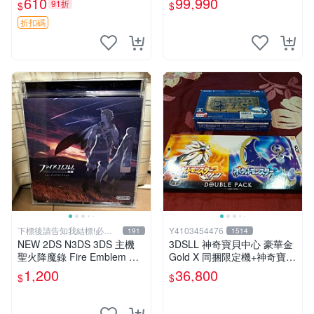
610
99,990
91折
$
$
器【台中恐龍電玩】
折扣碼
下標後請告知我結標!必看
Y4103454476
191
1514
關於我
NEW 2DS N3DS 3DS 主機
3DSLL 神奇寶貝中心 豪華金
聖火降魔錄 Fire Emblem 覺
Gold X 同捆限定機+神奇寶貝
醒 音樂CD 原聲精選集 日版
太陽月亮同捆版
1,200
36,800
$
$