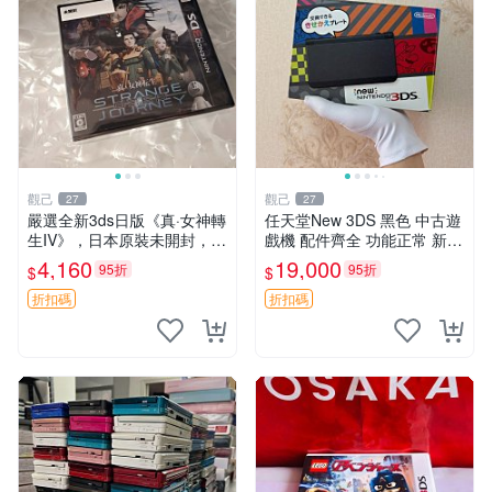
觀己
觀己
27
27
嚴選全新3ds日版《真·女神轉
任天堂New 3DS 黑色 中古遊
生IV》，日本原裝未開封，附
戲機 配件齊全 功能正常 新小
原廠袋，收藏佳品 記憶卡 測
三 日版 中古任天堂3DS 黑色
4,160
19,000
95折
95折
$
$
試良好 日本直送 3ds 真女神
配件齊全 良品 白屏 任天堂N
訂閱版
ew 3DS 黑色 臺灣
折扣碼
折扣碼