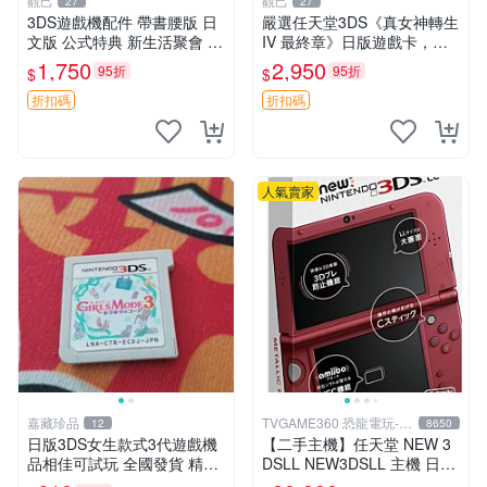
觀己
觀己
27
27
3DS遊戲機配件 帶書腰版 日
嚴選任天堂3DS《真女神轉生
文版 公式特典 新生活聚會 合
IV 最終章》日版遊戲卡，整
適收藏 9成新二手 商品不退
體狀態極佳非常新。適合收藏
1,750
2,950
95折
95折
$
$
不交換 資訊以圖為主 圖實相
玩家。 真女神轉生IV 最終章
符 3DS 員額 游戲卡帶
3ds 日版 游戲卡
折扣碼
折扣碼
人氣賣家
嘉藏珍品
TVGAME360 恐龍電玩-台
12
8650
中店
日版3DS女生款式3代遊戲機
【二手主機】任天堂 NEW 3
品相佳可試玩 全國發貨 精選
DSLL NEW3DSLL 主機 日文
遊戲機 3DS 女生款 測試機
版 日本機 金屬紅 附原廠充電