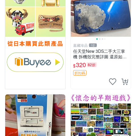
嘉藏珍品
12
任天堂New 3DS二手大三掌
機 拆機殼完整詳圖 還原如新
帶編號發貨 拆機殼 3ds 新款
320
82折
$
可玩商品
折扣碼