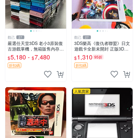
觀己
觀己
27
27
嚴選任天堂3DS 老小3原裝復
3DS樂高《復仇者聯盟》日文
古游戲掌機，無箱販售內存卡
遊戲卡全新未開封 正版3DS
另購。購時可配熱門游戲與主
游戲 復仇者聯盟 樂高 3DS游
5,180 -
7,480
1,310
95折
$
$
$
題。多色齊全，含紅、藍、
戲
白、黑、粉五色，質地7新～
折扣碼
折扣碼
98新。 任天堂 3
人氣賣家