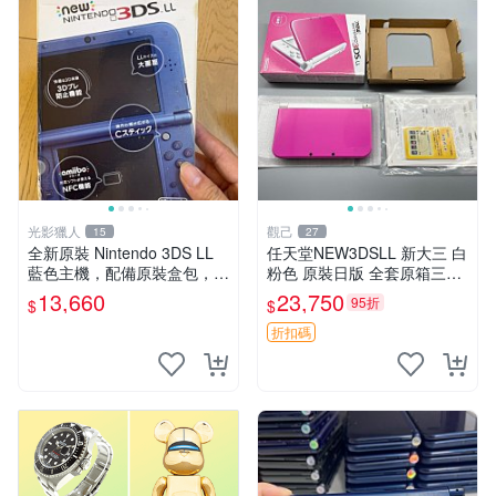
光影獵人
觀己
15
27
全新原裝 Nintendo 3DS LL
任天堂NEW3DSLL 新大三 白
藍色主機，配備原裝盒包，螢
粉色 原裝日版 全套原箱三碼
幕乾淨如新，按鍵順暢，支援
合一 輸入未改機 原廠觸控筆
13,660
23,750
95折
$
$
3D 與 NFC 技術，兼容 amiib
齊備 任天堂 NEW3DSLL 3D
o，簡體中文顯示
掌機 日系原裝 全套附屬物
折扣碼