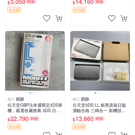
3,050
14,160
95折
95折
$
$
版 游戲卡 逆轉裁判123 限定
GBA 遊戲掌機 線路正常 精品
版 逆轉裁判3
成色 游玩順利
折扣碼
折扣碼
觀己
觀己
27
27
任天堂GBP法米通限定3DS掌
任天堂3DS LL 銀黑原裝日版
機，嚴選收藏推薦 3DS 日版
測驗合格 三碼合一 新機狀態
法米通 任天堂 GBP
完美螢幕 薄膜保護 配套齊備
22,790
13,660
95折
95折
$
$
3DSLL 日版 系統完好 薄膜貼
膜 保用配件
折扣碼
折扣碼