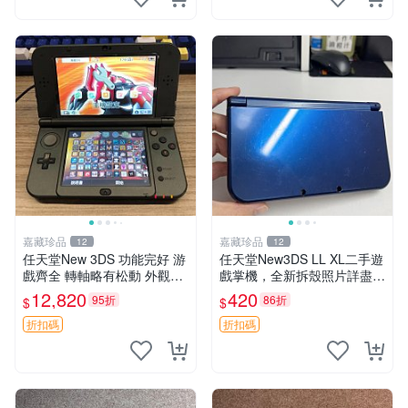
嘉藏珍品
嘉藏珍品
12
12
任天堂New 3DS 功能完好 游
任天堂New3DS LL XL二手遊
戲齊全 轉軸略有松動 外觀如
戲掌機，全新拆殼照片詳盡到
新 內存卡完整 推薦收藏 復古
每一處 任天堂New3DS LL X
12,820
420
95折
86折
$
$
掌機 游戲機 Nintendo 3DS游
L 拆殼 游戲 手機
戲平臺
折扣碼
折扣碼