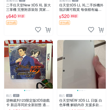
嘉藏珍品
嘉藏珍品
12
12
二手任天堂New 3DS XL 新大
任天堂3DS LL XL二手拆機外
三掌機 完整附原裝殼 買家拍
殼詳圖可觀賞 每個都有編號
後詳聊 新大三、任天堂3DS
發貨 3DS LL XL 外殼 二手 數
640
520
91折
89折
$
$
XL、二手掌機
字intégrité
折扣碼
折扣碼
觀己
觀己
27
27
逆轉裁判123限定版3DS遊戲
任天堂NEW 3DS LL 日版 白
卡 新品等同於全新狀態 適合
色掌機 解鎖內存 支援多款遊
收藏與重玩 3ds游戲 日文日
戲 帶膜 包裝完整 3DS NDS