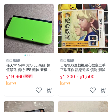
觀己
觀己
27
27
任天堂 New 3DS LL 果綠 超
日版3DS遊戲機繪心教室二手
值嚴選 獨特 IPS 體驗 新機外
正常運作 訊息遊戲 偵測 測試
觀品相 7538大三箱 黃屏預警
19,960
1,300 -
1,500
95折
$
$
$
全功能支援 實用按鍵搖桿 十
分適合收藏 任天堂
折扣碼
折扣碼