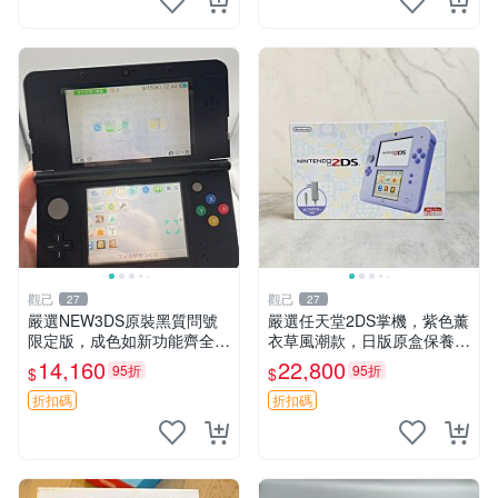
觀己
觀己
27
27
嚴選NEW3DS原裝黑質問號
嚴選任天堂2DS掌機，紫色薰
限定版，成色如新功能齊全無
衣草風潮款，日版原盒保養。
損 NEW3DS 黑質 問號限定
3DS手遊娛樂新體驗。 2DS
14,160
22,800
95折
95折
$
$
版 功能完
掌機 日版 游玩 便攜式
折扣碼
折扣碼