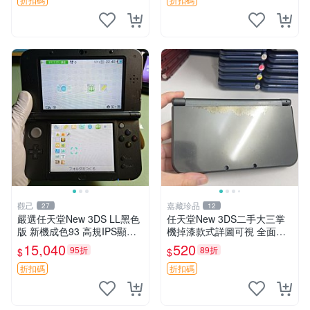
易攜帶 新3d
可 圖實物一致 3ds 耳機 掌機
觀己
嘉藏珍品
27
12
嚴選任天堂New 3DS LL黑色
任天堂New 3DS二手大三掌
版 新機成色93 高規IPS顯示
機掉漆款式詳圖可視 全面檢
屏幕雪白 游戲資源免費供應
測確保無虞 二手任天堂New
15,040
520
95折
89折
$
$
充電線附贈 薄膜相送 推薦收
3DS 掉漆編號發貨 大三掌機
藏 new 3ds ll 黑
收藏推薦 二手任天堂New 3D
折扣碼
折扣碼
S