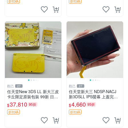
好 輝光螢幕 正規版本
折扣碼
折扣碼
觀己
觀己
27
27
任天堂New 3DS LL 新大三皮
任天堂新大三 NDSP-NACJ
卡丘限定原裝包裝 99新 日版
新3DSLL IPS螢幕 上蓋完美
未拆 屏幕完好帶膜 功能正常
未損傷 純正保護貼附 經典紅
37,810
4,660
95折
95折
$
$
轉軸無裂 按鍵搖桿測正常 附
配色 採購推薦 攝像收藏 3dsll
贈國產觸控筆一支 新大三 皮
液晶 規格 IP
折扣碼
折扣碼