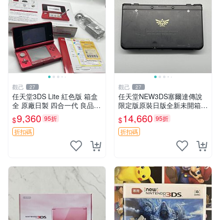
觀己
觀己
27
27
任天堂3DS Lite 紅色版 箱盒
任天堂NEW3DS塞爾達傳說
全 原廠日製 四合一代 良品狀
限定版原裝日版全新未開箱
態 功能完備 輕微刮痕 屏幕清
搖桿攝像頭3D功能完好 塞爾
9,360
14,660
95折
95折
$
$
淨如初 配原裝手寫筆 充電器
達傳說 新3DS 日版 完整套件
齊 氣質未損 32GB可選
95新 任天堂 NEW3DS 塞爾
折扣碼
折扣碼
達