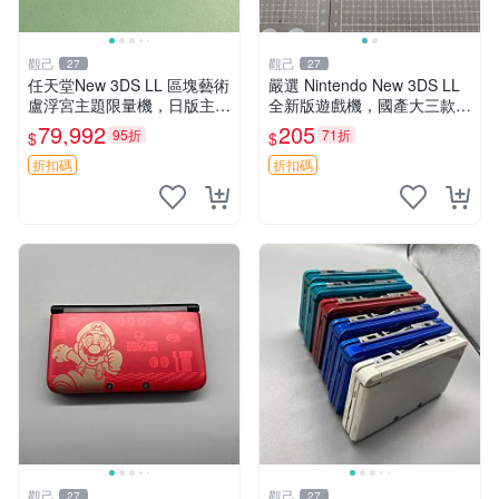
觀己
觀己
27
27
任天堂New 3DS LL 區塊藝術
嚴選 Nintendo New 3DS LL
盧浮宮主題限量機，日版主板
全新版遊戲機，國產大三款，
原配，附吊飾未配線，全新收
超值推薦！4.5吋彩色螢幕，
79,992
205
95折
71折
$
$
藏款 區塊藝術 盧浮宮 卡帶盒
輕巧便攜，適合收藏。New 3
DS LL 遊戲機 新
折扣碼
折扣碼
觀己
觀己
27
27