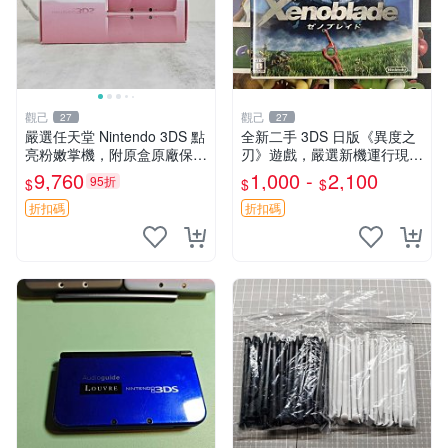
觀己
觀己
27
27
嚴選任天堂 Nintendo 3DS 點
全新二手 3DS 日版《異度之
亮粉嫩掌機，附原盒原廠保單
刃》遊戲，嚴選新機運行現貨
推薦收藏 3DS 老小三 日系原
新世代3DS 游戲機 測試無誤
9,760
1,000 -
2,100
95折
$
$
$
裝 測試動作品 DS遊戲卡帶
測試機
折扣碼
折扣碼