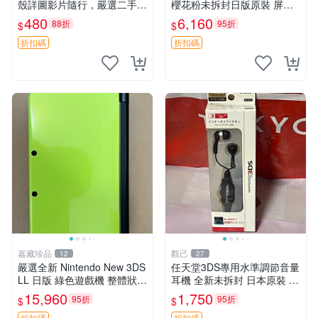
殼詳圖影片隨行，嚴選二手適
櫻花粉未拆封日版原裝 屏清
合收藏 3DS LL XL 拆機 外殼
全新 全套附贈充電線及觸控
480
6,160
88折
95折
$
$
數字機
筆 2DS 游戲機 日本原裝 二
手機 清新粉色 裸機無卡
折扣碼
折扣碼
嘉藏珍品
觀己
12
27
嚴選全新 Nintendo New 3DS
任天堂3DS專用水準調節音量
LL 日版 綠色遊戲機 整體狀態
耳機 全新未拆封 日本原裝 3.
佳 按鈕順暢 附原裝64G存儲
5mm耳機接口 支持多款掌機
15,960
1,750
95折
95折
$
$
卡 配備保護膜 屏幕清晰 輕便
設備 只要帶線控耳機接口即
折扣碼
折扣碼