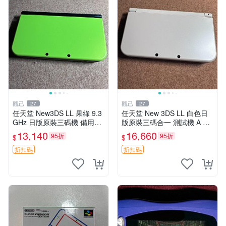
觀己
觀己
27
27
任天堂 New3DS LL 果綠 9.3
任天堂 New 3DS LL 白色日
GHz 日版原裝三碼機 備用電
版原裝三碼合一 測試機 A 階
池 網路版 避免爭議 屏老色變
屏 黑晶邊框 新大三 5811 整
13,140
16,660
95折
95折
$
$
新大三果綠 9399 日版三碼合
體外觀好 白晶屏幕 老化發黃
一 屏老化 發黃
晶邊痕跡 黑晶inté
折扣碼
折扣碼