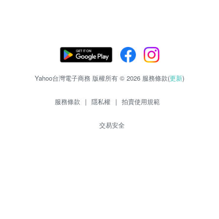
Yahoo台灣電子商務 版權所有 © 2026 服務條款(
更新
)
服務條款
|
隱私權
|
拍賣使用規範
交易安全