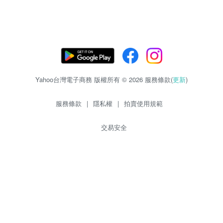
Yahoo台灣電子商務 版權所有 © 2026 服務條款(
更新
)
服務條款
|
隱私權
|
拍賣使用規範
交易安全