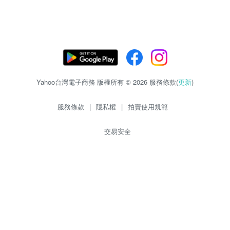
Yahoo台灣電子商務 版權所有 © 2026 服務條款(
更新
)
服務條款
|
隱私權
|
拍賣使用規範
交易安全