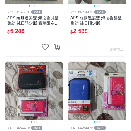
Y4103454476
Y4103454476
1514
1514
3DS 薩爾達無雙 海拉魯群星
3DS 薩爾達無雙 海拉魯群星
集結 純日限定版 豪華限定版
集結 純日限定版
編號35
5,288
2,588
$
$
多筆商品
Y4103454476
Y4103454476
1514
1514