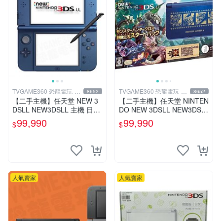
TVGAME360 恐龍電玩-台
TVGAME360 恐龍電玩-台
8652
8652
中店
中店
【二手主機】任天堂 NEW 3
【二手主機】任天堂 NINTEN
DSLL NEW3DSLL 主機 日本
DO NEW 3DSLL NEW3DSL
機 日文版 金屬藍 附贈充電器
L 主機 魔物獵人 限定機 日規
99,990
99,990
$
$
裸裝【台中恐龍電玩】
機 台中恐龍
人氣賣家
人氣賣家