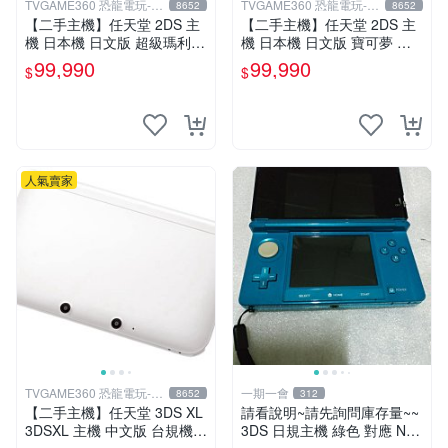
TVGAME360 恐龍電玩-台
TVGAME360 恐龍電玩-台
8652
8652
中店
中店
【二手主機】任天堂 2DS 主
【二手主機】任天堂 2DS 主
機 日本機 日文版 超級瑪利歐
機 日本機 日文版 寶可夢 皮
2 MARIO 限定主機 含遊戲 充
卡丘 限定主機 附贈充電器 裸
99,990
99,990
$
$
電器 4G記憶卡 台中
裝 螢幕嚴重刮傷不影響使用
功能
人氣賣家
TVGAME360 恐龍電玩-台
一期一會
8652
312
中店
【二手主機】任天堂 3DS XL
請看說明~請先詢問庫存量~~
3DSXL 主機 中文版 台規機
3DS 日規主機 綠色 對應 ND