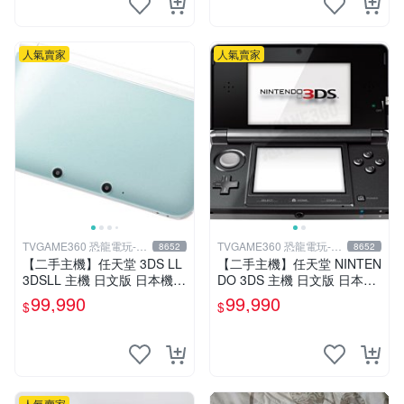
人氣賣家
人氣賣家
TVGAME360 恐龍電玩-台
TVGAME360 恐龍電玩-台
8652
8652
中店
中店
【二手主機】任天堂 3DS LL
【二手主機】任天堂 NINTEN
3DSLL 主機 日文版 日本機
DO 3DS 主機 日文版 日本機
日規機 薄荷白 附充電器 裸裝
日規機 附原廠充電器 宇宙黑
99,990
99,990
$
$
【台中恐龍電玩】
裸裝【台中恐龍電玩】
人氣賣家