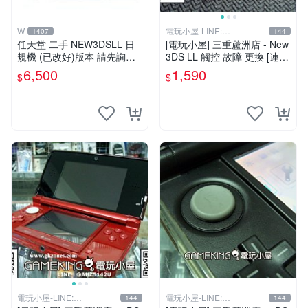
W
電玩小屋-LINE:
1407
144
@AHZ5142U
任天堂 二手 NEW3DSLL 日
[電玩小屋] 三重蘆洲店 - New
規機 (已改好)版本 請先詢問
3DS LL 觸控 故障 更換 [連工
現貨勿直接下標
帶料]
6,500
1,590
$
$
電玩小屋-LINE:
電玩小屋-LINE:
144
144
@AHZ5142U
@AHZ5142U