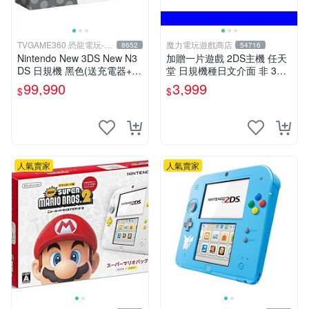
TVGAME360 恐龍電玩-台
魔力電玩遊戲商店
8652
54716
中店
Nintendo New 3DS New N3
加贈一片遊戲 2DS主機 任天
DS 日規機 黑色(送充電器+保
堂 日規機種日文介面 非 3DS
護貼) 【台中恐龍電玩】
3DSLL 【板橋魔力】
99,990
3,999
$
$
人氣賣家
人氣賣家