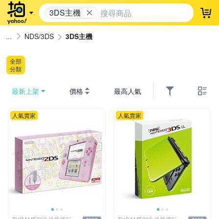
3DS主機
登
NDS/3DS
3DS主機
全部
分類
最新上架
價格
最高人氣
人氣賣家
人氣賣家