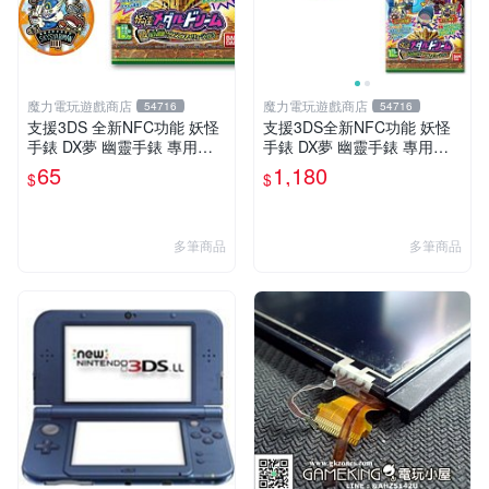
魔力電玩遊戲商店
魔力電玩遊戲商店
54716
54716
支援3DS 全新NFC功能 妖怪
支援3DS全新NFC功能 妖怪
手錶 DX夢 幽靈手錶 專用徽
手錶 DX夢 幽靈手錶 專用徽
章 夢04 妖氣解放 魔法能量釋
章 夢04 妖氣解放 魔法能量釋
65
1,180
$
$
放 單包【板橋魔力】
放 整盒20包【板橋魔力】
多筆商品
多筆商品