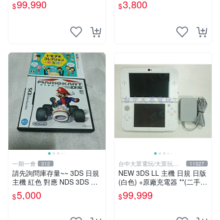
白色 附充電器 裸裝【台中恐
S 3DS 日規遊戲
99,990
3,800
$
$
龍電玩】
一期一會
台中大眾電玩/大眾玩具
312
11527
店
請先詢問庫存量~~ 3DS 日規
NEW 3DS LL 主機 日規 日版
主機 紅色 對應 NDS 3DS 日
(白色) +原廠充電器 **(二手主
規遊戲
機-約8~9成新)【台中大眾電
5,000
99,999
$
$
玩】