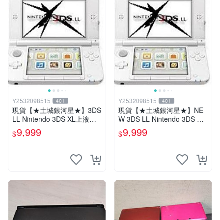
Y2532098515
Y2532098515
401
401
現貨【★土城銀河星★】3DS
現貨【★土城銀河星★】NE
LL Nintendo 3DS XL上液晶
W 3DS LL Nintendo 3DS XL
上螢幕 L.R鍵維修.觸控螢幕
上液晶 上螢幕 L.R鍵維修.觸
9,999
9,999
$
$
等更換.外殼破裂更換賣場另
控螢幕等更換.外殼破裂更換
有多款主機維修服務
賣場另有多款主機維修服務