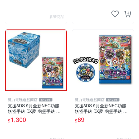
多筆商品
魔力電玩遊戲商店
魔力電玩遊戲商店
54716
54716
支援3DS 9月全新NFC功能
支援3DS 9月全新NFC功能
妖怪手錶 DX夢 幽靈手錶 專
妖怪手錶 DX夢 幽靈手錶 專
用徽章 夢02 地獄 抓住夢想的
用徽章 夢02 地獄 抓住夢想的
1,300
69
$
$
機會整盒20包【板橋魔力】
機會 單包【板橋魔力】