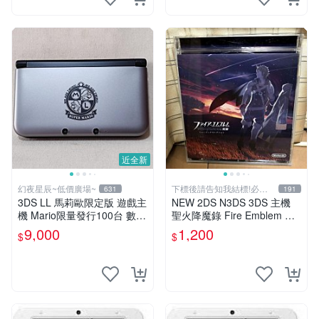
近全新
幻夜星辰~低價廣場~
下標後請告知我結標!必看
631
191
關於我
3DS LL 馬莉歐限定版 遊戲主
NEW 2DS N3DS 3DS 主機
機 Mario限量發行100台 數量
聖火降魔錄 Fire Emblem 覺
超稀少 美品 BB0290
醒 音樂CD 原聲精選集 日版
9,000
1,200
$
$