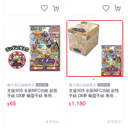
魔力電玩遊戲商店
魔力電玩遊戲商店
54716
54716
支援3DS 全新NFC功能 妖怪
支援3DS 全新NFC功能 妖怪
手錶 DX夢 幽靈手錶 專用徽
手錶 DX夢 幽靈手錶 專用徽
章 夢05 神妖怪 神降臨 單包
章 夢05 神妖怪 神降臨 整盒2
65
1,180
$
$
【板橋魔力】
0包【板橋魔力】
多筆商品
多筆商品