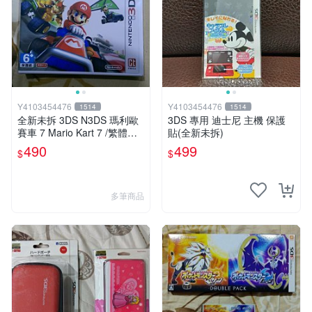
Y4103454476
Y4103454476
1514
1514
全新未拆 3DS N3DS 瑪利歐
3DS 專用 迪士尼 主機 保護
賽車 7 Mario Kart 7 /繁體中
貼(全新未拆)
文版(台灣機專用)
490
499
$
$
多筆商品