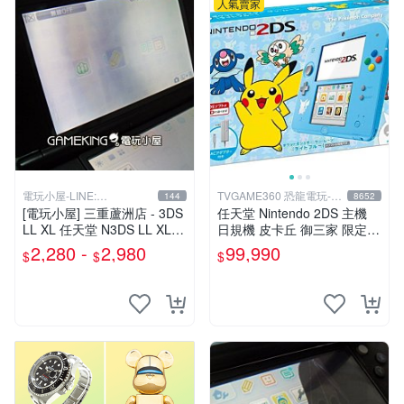
人氣賣家
電玩小屋-LINE:
TVGAME360 恐龍電玩-台
144
8652
@AHZ5142U
中店
[電玩小屋] 三重蘆洲店 - 3DS
任天堂 Nintendo 2DS 主機
LL XL 任天堂 N3DS LL XL
日規機 皮卡丘 御三家 限定主
上液晶螢幕 零件 上屏 更換
機 (附原廠充電器+保護貼)
2,280 -
2,980
99,990
$
$
$
維修
【台中恐龍電玩】