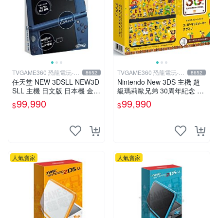
TVGAME360 恐龍電玩-台
TVGAME360 恐龍電玩-台
8652
8652
中店
中店
任天堂 NEW 3DSLL NEW3D
Nintendo New 3DS 主機 超
SLL 主機 日文版 日本機 金屬
級瑪莉歐兄弟 30周年紀念 日
藍 附充電器 保護貼【台中恐
規機 (附原廠充電器+保護貼)
99,990
99,990
$
$
龍電玩】
【台中恐龍電玩】
人氣賣家
人氣賣家