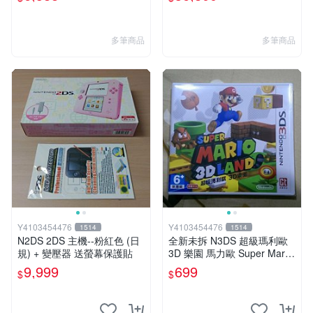
多筆商品
多筆商品
Y4103454476
Y4103454476
1514
1514
N2DS 2DS 主機--粉紅色 (日
全新未拆 N3DS 超級瑪利歐
規) + 變壓器 送螢幕保護貼
3D 樂園 馬力歐 Super Mario
3D Land 中文版 台規機專用
9,999
699
$
$