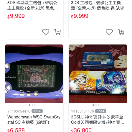
3DS 瑪莉歐主機包 +碧琪公
3DS 主機包 +碧琪公主主機
主主機殼 (全新未拆) 黑色款
殼 (全新未拆) 藍色款 存 缺貨
存 缺貨
9,999
9,999
$
$
Y4103454476
Y4103454476
1514
1514
Wonderswan WSC SwanCry
3DSLL 神奇寶貝中心 豪華金
stal SC 主機藍 (編號F)
Gold X 同捆限定機+神奇寶貝
太陽月亮同捆版
6,588
36,800
$
$