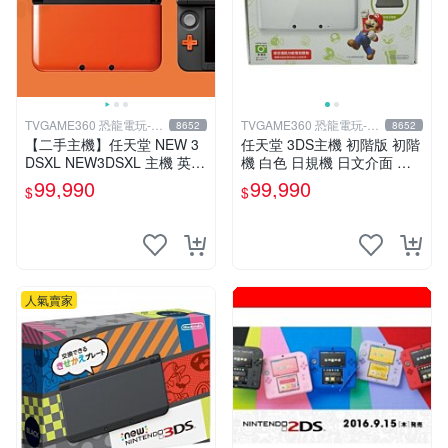
TVGAME360 恐龍電玩-台
TVGAME360 恐龍電玩-台
8652
8652
中店
中店
【二手主機】任天堂 NEW 3
任天堂 3DS主機 初階版 初階
DSXL NEW3DSXL 主機 英文
機 白色 日規機 日文介面 台
版 歐洲機 橘黑色 附贈充電器
灣公司一年保固(送保護貼)
99,990
99,990
$
$
裸裝【台中恐龍電玩】
【台中恐龍電玩】
人氣賣家