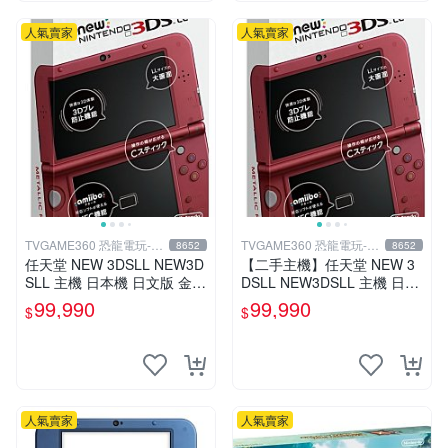
人氣賣家
人氣賣家
TVGAME360 恐龍電玩-台
TVGAME360 恐龍電玩-台
8652
8652
中店
中店
任天堂 NEW 3DSLL NEW3D
【二手主機】任天堂 NEW 3
SLL 主機 日本機 日文版 金屬
DSLL NEW3DSLL 主機 日文
紅 附贈充電器 保護貼【台中
版 日本機 金屬紅 附原廠充電
99,990
99,990
$
$
恐龍電玩】
器【台中恐龍電玩】
人氣賣家
人氣賣家