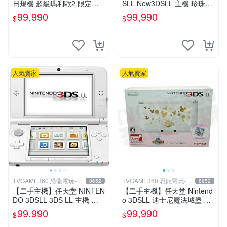
日規機 超級瑪利歐2 限定主
SLL New3DSLL 主機 珍珠白
機 含遊戲 (附原廠充電器+保
色 日規機 日文介面 11.2版本
99,990
99,990
$
$
護貼)【台中恐龍電玩】
【台中恐龍電玩】
人氣賣家
人氣賣家
TVGAME360 恐龍電玩-台
TVGAME360 恐龍電玩-台
8652
8652
中店
中店
【二手主機】任天堂 NINTEN
【二手主機】任天堂 Nintend
DO 3DSLL 3DS LL 主機 日
o 3DSLL 迪士尼魔法城堡 限
文版 日本機 日規機 白色 附
定主機 附充電器 (不含遊戲)
99,990
99,990
$
$
充電器 裸裝 台中
【台中恐龍電玩】