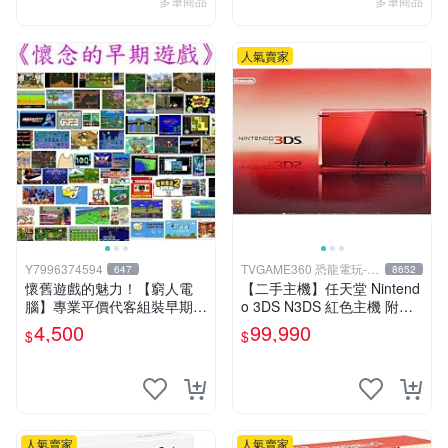
多筆商品
多筆商品
人氣賣家
Y7996374594
TVGAME360 恐龍電玩-台
647
8652
中店
懷舊遊戲的魅力！【窮人電
【二手主機】任天堂 Nintend
腦】專業平價代客組裝早期W
o 3DS N3DS 紅色主機 附充
indows98/95/DOS遊戲機---
電器【台中恐龍電玩】
4,500
99,990
$
$
專業首選！
人氣賣家
人氣賣家