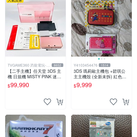
TVGAME360 恐龍電玩-台
Y4103454476
8652
1514
中店
【二手主機】任天堂 3DS 主
3DS 瑪莉歐主機包 +碧琪公
機 日規機 MISTY PINK 迷霧
主主機殼 (全新未拆) 紅色款
粉 迷濛粉色 粉紅色【台中恐
存 缺貨
99,990
9,999
$
$
龍電玩】