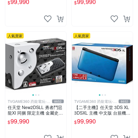
99,990
99,990
$
$
龍電玩】
人氣賣家
人氣賣家
TVGAME360 恐龍電玩-台
TVGAME360 恐龍電玩-台
8652
8652
中店
中店
任天堂 New2DSLL 勇者鬥惡
【二手主機】任天堂 3DS XL
龍XI 同捆 限定主機 金屬史萊
3DSXL 主機 中文版 台規機
姆 (送充電器+保護貼)【台中
藍色 附充電器 裸裝【台中恐
99,990
99,990
$
$
恐龍電玩】
龍電玩】