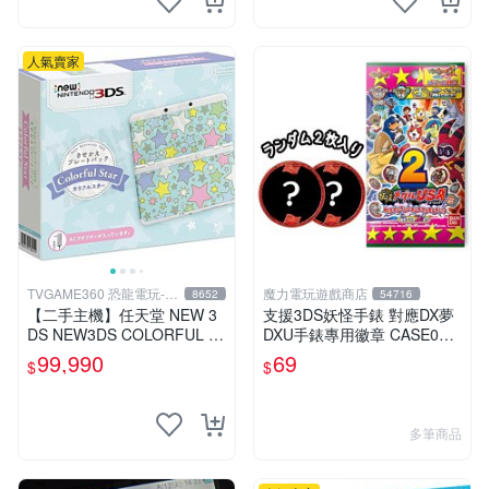
人氣賣家
TVGAME360 恐龍電玩-台
魔力電玩遊戲商店
8652
54716
中店
【二手主機】任天堂 NEW 3
支援3DS妖怪手錶 對應DX夢
DS NEW3DS COLORFUL S
DXU手錶專用徽章 CASE02
TAR 日規機 七彩星星 限量版
美國妖怪徽章 我們美利堅肌
99,990
69
$
$
附原廠充電器
肉強壯男子 單包【板橋魔
力】
多筆商品