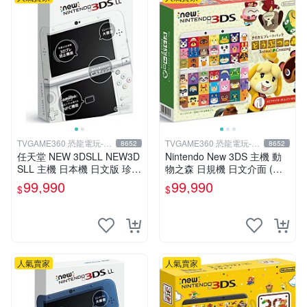
TVGAME360 恐龍電玩-台
TVGAME360 恐龍電玩-台
8652
8652
中店
中店
任天堂 NEW 3DSLL NEW3D
Nintendo New 3DS 主機 動
SLL 主機 日本機 日文版 珍珠
物之森 日規機 日文介面 (附
白【台中恐龍電玩】
原廠充電器+保護貼)【台中恐
99,990
99,990
$
$
龍電玩】
人氣賣家
人氣賣家