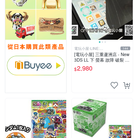
電玩小屋-LINE:
144
@AHZ5142U
[電玩小屋] 三重蘆洲店 - New
3DS LL 下 螢幕 故障 破裂 更
換 [現場維修]
2,980
$