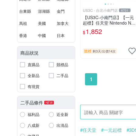
US3C - 台北小南門店
台東縣
澎湖縣
金門
6701
【US3C-小南門店】【一元
起標】任天堂 Nintendo NE
馬祖
美國
加拿大
W 3DS LL RED-001 藍 裸
1,852
$
眼3D顯示 C搖桿 二手掌上
香港
中國
日本
型電玩
競標
剩3天
/
出價14次
商品狀況
直購品
競標品
全新品
二手品
1
有現貨
二手品條件
NEW
福利品
近全新
八成新
出清品
#任天堂
#一元起標
#3D