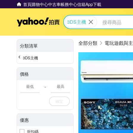
首頁
購物中心
中古車
帳務中心
信箱
App下載
Yahoo拍賣
3DS主機
電玩遊戲與主
分類清單
3DS主機
價格
-
確定
優惠
折扣碼