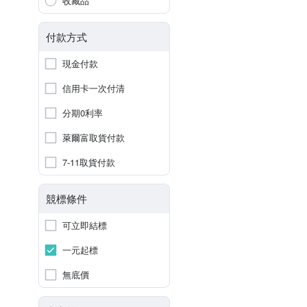
收藏品
付款方式
現金付款
信用卡一次付清
分期0利率
萊爾富取貨付款
7-11取貨付款
競標條件
可立即結標
一元起標
無底價