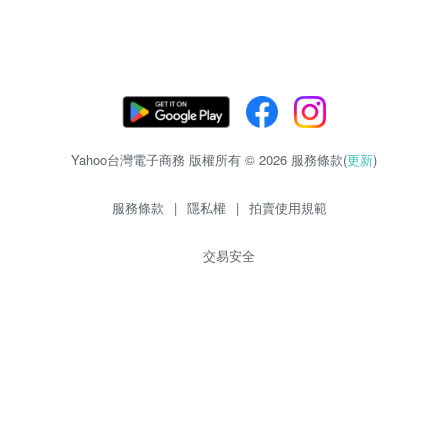
Yahoo台灣電子商務 版權所有 © 2026 服務條款(
更新
)
服務條款
|
隱私權
|
拍賣使用規範
交易安全