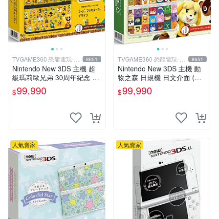
TVGAME360 恐龍電玩-台
TVGAME360 恐龍電玩-台
8651
8651
中店
中店
Nintendo New 3DS 主機 超
Nintendo New 3DS 主機 動
級瑪莉歐兄弟 30周年紀念 日
物之森 日規機 日文介面 (附
規機 (附原廠充電器+保護貼)
原廠充電器+保護貼)【台中恐
99,990
99,990
$
$
【台中恐龍電玩】
龍電玩】
人氣賣家
人氣賣家