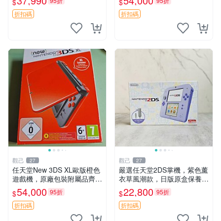
37,990
54,000
95折
95折
$
$
游戲用機
折扣碼
折扣碼
觀己
觀己
27
27
任天堂New 3DS XL歐版橙色
嚴選任天堂2DS掌機，紫色薰
遊戲機，原廠包裝附屬品齊
衣草風潮款，日版原盒保養。
全，螢幕清新人氣機種 新3D
3DS手遊娛樂新體驗。 2DS
54,000
22,800
95折
95折
$
$
S XL 歐版 測規 包裝完備
掌機 日版 游玩 便攜式
折扣碼
折扣碼