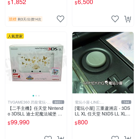
1,852
6,500
$
$
顯示 C搖桿 二手掌上型電玩
競標
剩3天
/
出價14次
人氣賣家
TVGAME360 恐龍電玩-台
電玩小屋-LINE:
8651
144
中店
@AHZ5142U
【二手主機】任天堂 Nintend
[電玩小屋] 三重蘆洲店 - 3DS
o 3DSLL 迪士尼魔法城堡 限
LL XL 任天堂 N3DS LL XL 3
定主機 附充電器 (不含遊戲)
D 類比 更換 維修
99,990
800
$
$
【台中恐龍電玩】