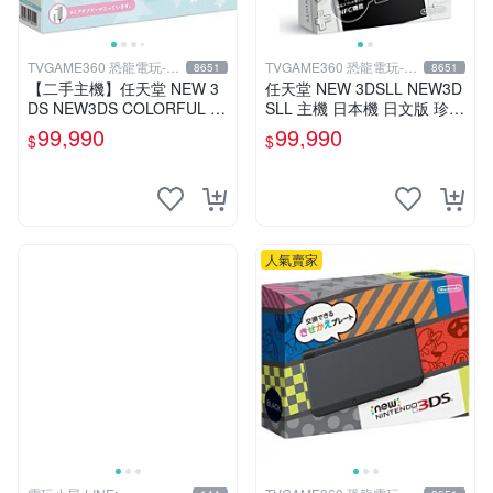
TVGAME360 恐龍電玩-台
TVGAME360 恐龍電玩-台
8651
8651
中店
中店
【二手主機】任天堂 NEW 3
任天堂 NEW 3DSLL NEW3D
DS NEW3DS COLORFUL S
SLL 主機 日本機 日文版 珍珠
TAR 日規機 七彩星星 限量版
白【台中恐龍電玩】
99,990
99,990
$
$
附原廠充電器
人氣賣家