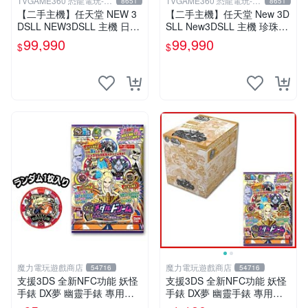
TVGAME360 恐龍電玩-台
TVGAME360 恐龍電玩-台
8651
8651
中店
中店
【二手主機】任天堂 NEW 3
【二手主機】任天堂 New 3D
DSLL NEW3DSLL 主機 日文
SLL New3DSLL 主機 珍珠白
版 日本機 金屬黑 附贈充電器
色 日規機 日文介面 11.2版本
99,990
99,990
$
$
裸裝 台中恐龍電玩
【台中恐龍電玩】
魔力電玩遊戲商店
魔力電玩遊戲商店
54716
54716
支援3DS 全新NFC功能 妖怪
支援3DS 全新NFC功能 妖怪
手錶 DX夢 幽靈手錶 專用徽
手錶 DX夢 幽靈手錶 專用徽
章 夢05 神妖怪 神降臨 單包
章 夢05 神妖怪 神降臨 整盒2