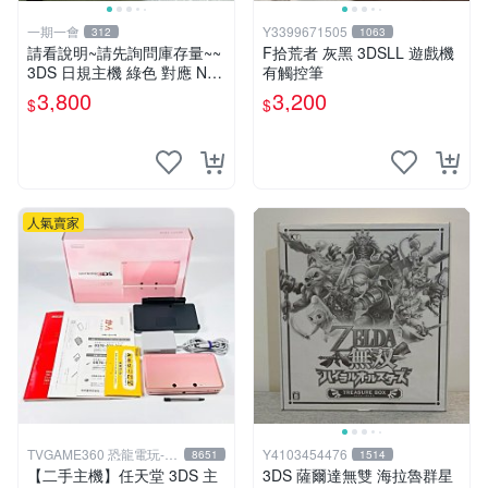
一期一會
Y3399671505
312
1063
請看說明~請先詢問庫存量~~
F拾荒者 灰黑 3DSLL 遊戲機
3DS 日規主機 綠色 對應 ND
有觸控筆
S 3DS 日規遊戲
3,800
3,200
$
$
人氣賣家
TVGAME360 恐龍電玩-台
Y4103454476
8651
1514
中店
【二手主機】任天堂 3DS 主
3DS 薩爾達無雙 海拉魯群星