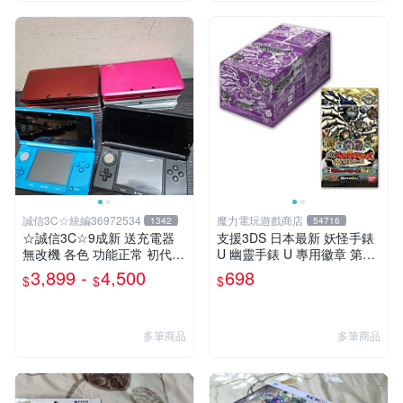
誠信3C☆統編36972534
魔力電玩遊戲商店
1342
54716
☆誠信3C☆9成新 送充電器
支援3DS 日本最新 妖怪手錶
無改機 各色 功能正常 初代
U 幽靈手錶 U 專用徽章 第三
小 3DS 主機 二手 賣3千8~4
幕 鬼島篇 整盒12包 【板橋魔
3,899 -
4,500
698
$
$
$
千8也可用各式物品換
力】
多筆商品
多筆商品