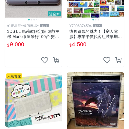
近全新
幻夜星辰~低價廣場~
Y7996374594
631
647
3DS LL 馬莉歐限定版 遊戲主
懷舊遊戲的魅力！【窮人電
機 Mario限量發行100台 數量
腦】專業平價代客組裝早期W
超稀少 美品 BB0290
indows98/95/DOS遊戲機---
9,000
4,500
$
$
專業首選！
人氣賣家