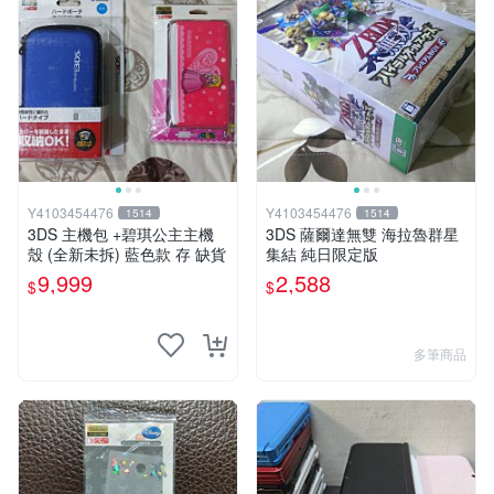
Y4103454476
Y4103454476
1514
1514
3DS 主機包 +碧琪公主主機
3DS 薩爾達無雙 海拉魯群星
殼 (全新未拆) 藍色款 存 缺貨
集結 純日限定版
9,999
2,588
$
$
多筆商品