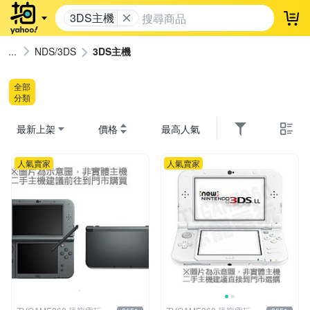
3DS主機
登
NDS/3DS
3DS主機
全部
分類
最新上架
價格
最高人氣
人氣賣家
人氣賣家