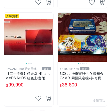
人氣賣家
TVGAME360 恐龍電玩-台
Y4103454476
8651
1514
中店
【二手主機】任天堂 Nintend
3DSLL 神奇寶貝中心 豪華金
o 3DS N3DS 紅色主機 附充
Gold X 同捆限定機+神奇寶貝
電器【台中恐龍電玩】
太陽月亮同捆版
99,990
36,800
$
$
多筆商品