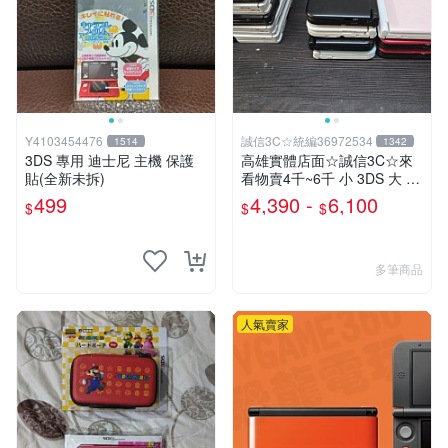
Y4103454476
誠信3C☆統編36972534
1514
1342
3DS 專用 迪士尼 主機 保護
高雄實體店面☆誠信3C☆來
貼(全新未拆)
看物賣4千~6千 小 3DS 大 3
DS LL 主機 二手功能正常 也
499
4,390 -
6,100
$
$
$
可用各式物品換
多筆商品
人氣賣家