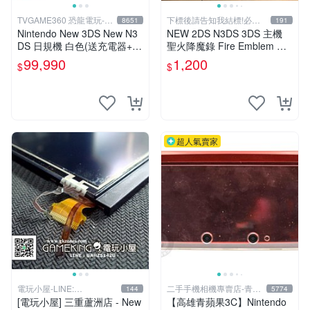
TVGAME360 恐龍電玩-台
下標後請告知我結標!必看
8651
191
中店
關於我
Nintendo New 3DS New N3
NEW 2DS N3DS 3DS 主機
DS 日規機 白色(送充電器+保
聖火降魔錄 Fire Emblem 覺
護貼)【台中恐龍電玩】
醒 音樂CD 原聲精選集 日版
99,990
1,200
$
$
超人氣賣家
電玩小屋-LINE:
二手手機相機專賣店-青蘋
144
5774
@AHZ5142U
果3c
[電玩小屋] 三重蘆洲店 - New
【高雄青蘋果3C】Nintendo