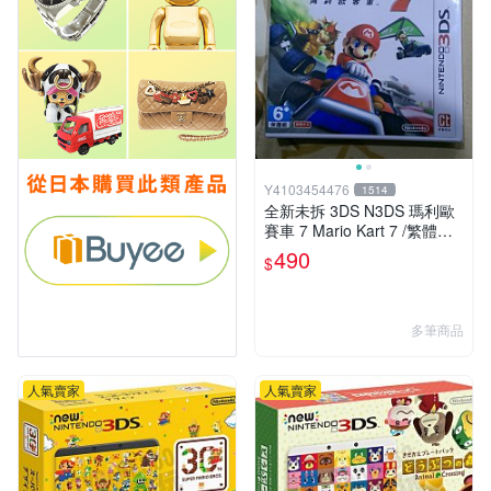
Y4103454476
1514
全新未拆 3DS N3DS 瑪利歐
賽車 7 Mario Kart 7 /繁體中
文版(台灣機專用)
490
$
多筆商品
人氣賣家
人氣賣家