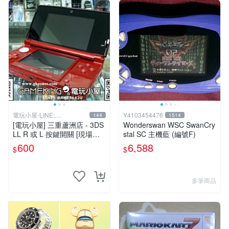
電玩小屋-LINE:
Y4103454476
144
1514
@AHZ5142U
[電玩小屋] 三重蘆洲店 - 3DS
Wonderswan WSC SwanCry
LL R 或 L 按鍵開關 [現場維
stal SC 主機藍 (編號F)
修]
600
6,588
$
$
多筆商品