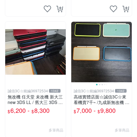
誠信3C☆統編36972534
誠信3C☆統編36972534
1342
1342
無改機 任天堂 未改機 新大三
高雄實體店面☆誠信3C☆來
new 3DS LL / 舊大三 3DS LL
看機賣7千~ /九成新無改機 任
/ 二手功能正常 原廠主機 含
天堂 原廠 new 2DS LL 主機
6,200 -
8,300
7,000 -
9,800
$
$
$
$
充電器
可玩3DS DS 遊戲
多筆商品
多筆商品