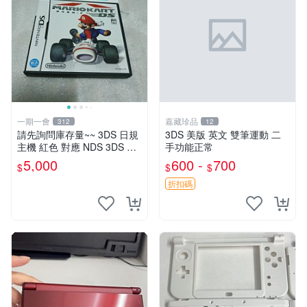
一期一會
嘉藏珍品
312
12
請先詢問庫存量~~ 3DS 日規
3DS 美版 英文 雙筆運動 二
主機 紅色 對應 NDS 3DS 日
手功能正常
規遊戲
5,000
600 -
700
$
$
$
折扣碼