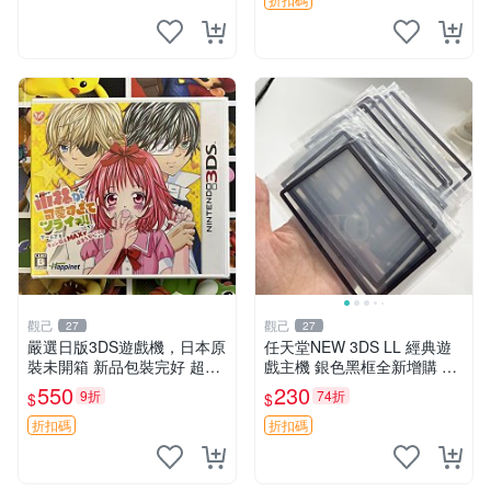
觀己
觀己
27
27
嚴選日版3DS遊戲機，日本原
任天堂NEW 3DS LL 經典遊
裝未開箱 新品包裝完好 超級
戲主機 銀色黑框全新增購 3d
可愛 3DS 小林 游戲機 未拆
s ll 主機 上世代遊戲機具收藏
550
230
9折
74折
$
$
封
嚴選
折扣碼
折扣碼