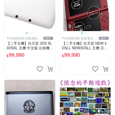
TVGAME360 恐龍電玩-台
TVGAME360 恐龍電玩-台
8651
8651
中店
中店
【二手主機】任天堂 3DS XL
【二手主機】任天堂 NEW 3
3DSXL 主機 中文版 台規機
DSLL NEW3DSLL 主機 日文
白色 附充電器 裸裝【台中恐
版 日本機 金屬紅 附原廠充電
99,990
99,990
$
$
龍電玩】
器【台中恐龍電玩】