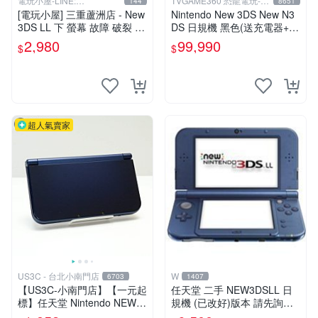
電玩小屋-LINE:
TVGAME360 恐龍電玩-台
144
8651
@AHZ5142U
中店
[電玩小屋] 三重蘆洲店 - New
Nintendo New 3DS New N3
3DS LL 下 螢幕 故障 破裂 更
DS 日規機 黑色(送充電器+保
換 [現場維修]
護貼) 【台中恐龍電玩】
2,980
99,990
$
$
超人氣賣家
US3C - 台北小南門店
W
6703
1407
【US3C-小南門店】【一元起
任天堂 二手 NEW3DSLL 日
標】任天堂 Nintendo NEW 3
規機 (已改好)版本 請先詢問
DS LL RED-001 藍 裸眼3D
現貨勿直接下標