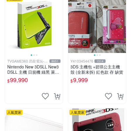
TVGAME360 恐龍電玩-台
Y4103454476
8651
1514
中店
Nintendo New 3DSLL New3
3DS 主機包 +碧琪公主主機
DSLL 主機 日規機 綠黑 萊姆
殼 (全新未拆) 紅色款 存 缺貨
黑 (送充電器+保護貼)【台中
99,990
9,999
$
$
恐龍電玩】
人氣賣家
人氣賣家