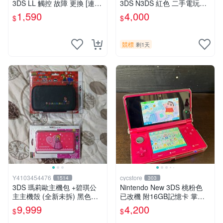
3DS LL 觸控 故障 更換 [連工
3DS N3DS 紅色 二手電玩主
帶料]
機#102241
1,590
4,000
$
$
競標
剩1天
Y4103454476
cycstore
1514
303
3DS 瑪莉歐主機包 +碧琪公
Nintendo New 3DS 桃粉色
主主機殼 (全新未拆) 黑色款
已改機 附16GB記憶卡 掌上
存 缺貨
型遊戲主機 收藏熱門
9,999
4,200
$
$