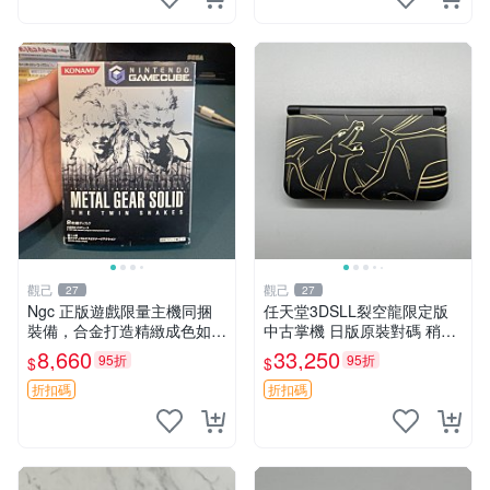
觀己
觀己
27
27
Ngc 正版遊戲限量主機同捆
任天堂3DSLL裂空龍限定版
裝備，合金打造精緻成色如實
中古掌機 日版原裝對碼 稍微
同捆版合金裝備 游戲主機 軟
螢光 3D遊戲推薦 裂空龍 3D
8,660
33,250
95折
95折
$
$
硬體套裝
SLL 日版 中古
折扣碼
折扣碼