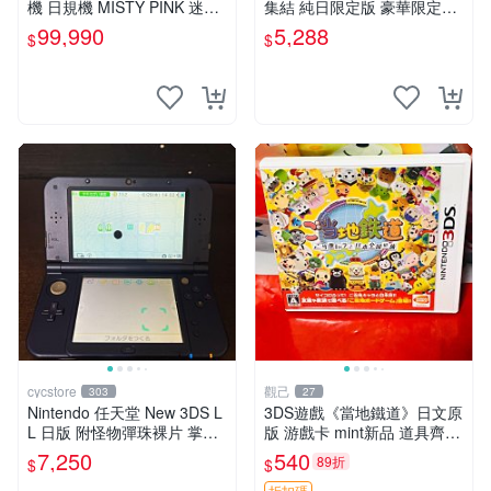
機 日規機 MISTY PINK 迷霧
集結 純日限定版 豪華限定版
粉 迷濛粉色 粉紅色【台中恐
編號35
99,990
5,288
$
$
龍電玩】
cycstore
觀己
303
27
Nintendo 任天堂 New 3DS L
3DS遊戲《當地鐵道》日文原
L 日版 附怪物彈珠裸片 掌機
版 游戲卡 mint新品 道具齊備
主機 收藏遊戲機
收藏推薦 日系直營 當地鐵道
7,250
540
89折
$
$
3ds 日系游戲卡
折扣碼