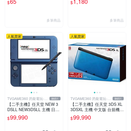
65
1,180
$
$
【板橋魔力】
0包【板橋魔力】
多筆商品
多筆商品
人氣賣家
人氣賣家
TVGAME360 恐龍電玩-台
TVGAME360 恐龍電玩-台
8651
8651
中店
中店
【二手主機】任天堂 NEW 3
【二手主機】任天堂 3DS XL
DSLL NEW3DSLL 主機 日本
3DSXL 主機 中文版 台規機
機 日文版 金屬藍 附贈充電器
藍色 附充電器 裸裝【台中恐
99,990
99,990
$
$
裸裝【台中恐龍電玩】
龍電玩】