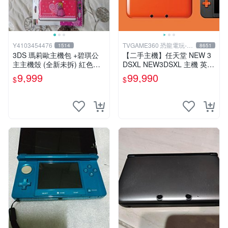
Y4103454476
TVGAME360 恐龍電玩-台
1514
8651
中店
3DS 瑪莉歐主機包 +碧琪公
【二手主機】任天堂 NEW 3
主主機殼 (全新未拆) 紅色款
DSXL NEW3DSXL 主機 英文
存 缺貨
版 歐洲機 橘黑色 附贈充電器
9,999
99,990
$
$
裸裝【台中恐龍電玩】