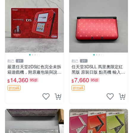
觀己
觀己
27
27
嚴選任天堂2DS紅色完全未拆
任天堂3DSLL 馬里奧限定紅
箱遊戲機，附原廠包裝與說明
黑版 原裝日版 點亮機 輸入順
書 3DS掌機 日版 Nintendo嚴
暢 屏幕清鮮 3DS LL 馬里歐
14,360
7,660
95折
95折
$
$
選推薦 日文版 2DSLL
紅黑 版本
折扣碼
折扣碼