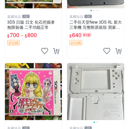
嘉藏珍品
嘉藏珍品
12
12
3DS 日版 日文 化石挖掘者
二手任天堂New 3DS XL 新大
無限裝備 二手功能正常
三掌機 完整附原裝殼 買家拍
後詳聊 新大三、任天堂3DS
700 -
800
640
91折
$
$
$
XL、二手掌機
折扣碼
折扣碼
嘉藏珍品
嘉藏珍品
12
12