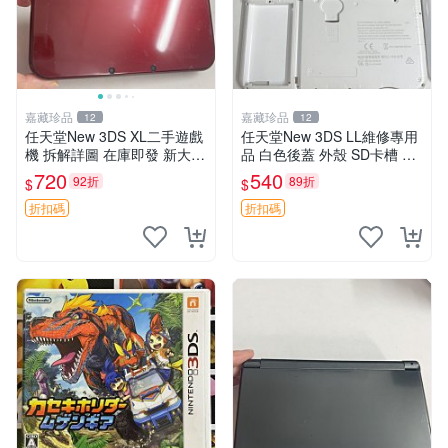
嘉藏珍品
嘉藏珍品
12
12
任天堂New 3DS XL二手遊戲
任天堂New 3DS LL維修專用
機 拆解詳圖 在庫即發 新大三
品 白色後蓋 外殼 SD卡槽 AC
掌機嚴選二手 帶殼發貨 圖文
電源接口 完美無瑕拆機件 3D
720
540
92折
89折
$
$
俱備
SLL維修 替換 修繕配件
折扣碼
折扣碼