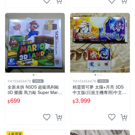
Y4103454476
Y4103454476
1514
1514
全新未拆 N3DS 超級瑪利歐
精靈寶可夢 太陽+月亮 3DS
3D 樂園 馬力歐 Super Mario
中文版(日規主機專用)中文版
3D Land 中文版 台規機專用
全新未拆
699
3,999
$
$
人氣賣家