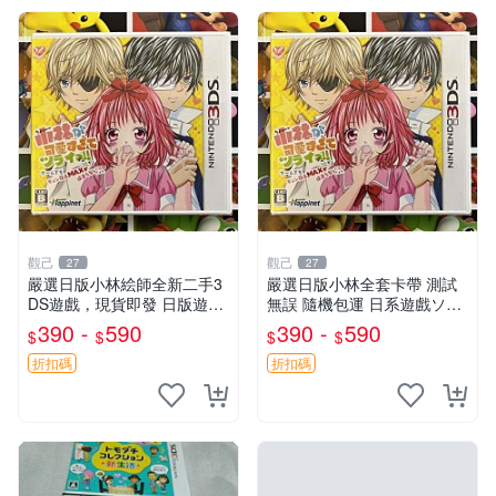
觀己
觀己
27
27
嚴選日版小林絵師全新二手3
嚴選日版小林全套卡帶 測試
DS遊戲，現貨即發 日版遊戲
無誤 隨機包運 日系遊戲ソフ
卡帶 繁體字 現貨 3ds 測試過
ト 新手入手好物 二手珍藏本
390 -
590
390 -
590
$
$
$
$
新品
品
折扣碼
折扣碼