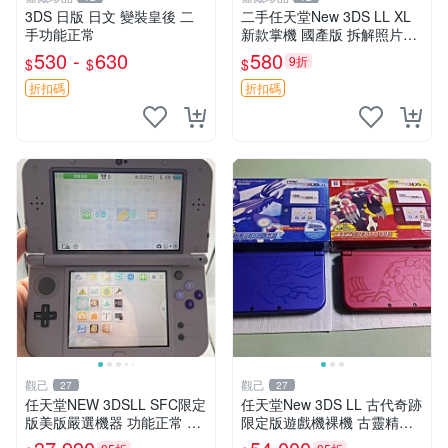
3DS 日版 日文 變裝皇後 二
二手任天堂New 3DS LL XL
手功能正常
新款掌機 國產版 拆解照片詳
盡 缺A面 買家自負 新大三掌
530 -
630
580
9折
$
$
$
機 國產 新款 二手
折扣碼
折扣碼
觀己
觀己
27
27
任天堂NEW 3DSLL SFC限定
任天堂New 3DS LL 古代奇跡
版美版嚴選機器 功能正常 SF
限定版遊戲機裸機 古靈精怪
C遊戲回憶 小劃痕 傳統掌機
卡普空限定 拳頭游戲機