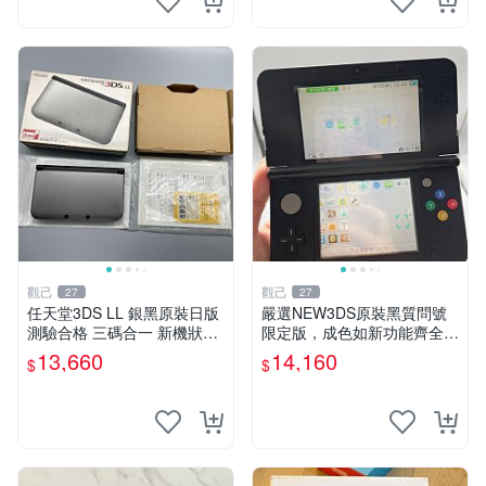
觀己
觀己
27
27
任天堂3DS LL 銀黑原裝日版
嚴選NEW3DS原裝黑質問號
測驗合格 三碼合一 新機狀態
限定版，成色如新功能齊全無
完美螢幕 薄膜保護 配套齊備
損 NEW3DS 黑質 問號限定
13,660
14,160
$
$
3DSLL 日版 系統完好 薄膜貼
版 功能完
膜 保用配件