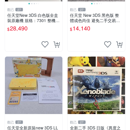
觀己
觀己
27
27
任天堂New 3DS 白色版全盒
任天堂 New 3DS 黑色版 整
裝原廠機 規格：7301 整機近
體成色尚佳 避免二手交易爭
新無大損 唯屏幕稍顯黃舊 正
議 輕微使用痕跡 屏幕老化發
28,490
14,140
$
$
常使用 日系原裝三碼合一 測
黃 新小三 日本原裝 功能正常
試良好 兩手柄俱全 習家嚴選
松軸範圍正常
限
觀己
觀己
27
27
任天堂全新原裝new 3DS LL
全新二手 3DS 日版《異度之