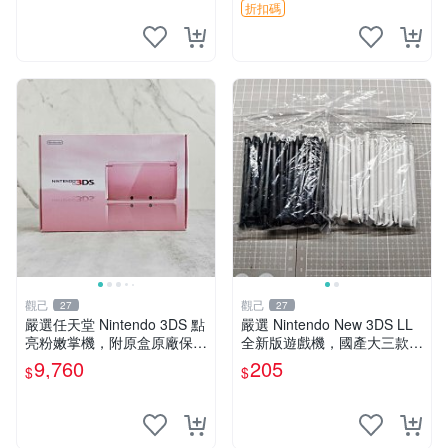
折扣碼
觀己
觀己
27
27
嚴選任天堂 Nintendo 3DS 點
嚴選 Nintendo New 3DS LL
亮粉嫩掌機，附原盒原廠保單
全新版遊戲機，國產大三款，
推薦收藏 3DS 老小三 日系原
超值推薦！4.5吋彩色螢幕，
9,760
205
$
$
裝 測試動作品 DS遊戲卡帶
輕巧便攜，適合收藏。New 3
DS LL 遊戲機 新