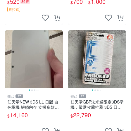
520
700 -
1,000
89折
$
$
$
老式任天堂2DS 拆機殼 按鈕
不齊 鏡面有痕跡 電池蓋缺失
折扣碼
收藏嚴選 二
觀己
觀己
27
27
任天堂NEW 3DS LL 日版 白
任天堂GBP法米通限定3DS掌
色掌機 解鎖內存 支援多款遊
機，嚴選收藏推薦 3DS 日版
戲 帶膜 包裝完整 3DS NDS
法米通 任天堂 GBP
14,160
22,790
$
$
GBA 遊戲掌機 線路正常 精品
成色 游玩順利