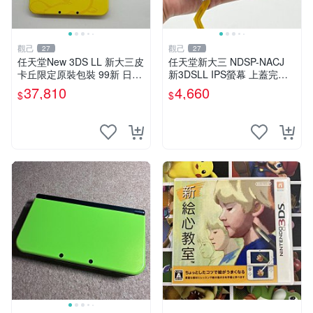
觀己
觀己
27
27
任天堂New 3DS LL 新大三皮
任天堂新大三 NDSP-NACJ
卡丘限定原裝包裝 99新 日版
新3DSLL IPS螢幕 上蓋完美
未拆 屏幕完好帶膜 功能正常
未損傷 純正保護貼附 經典紅
37,810
4,660
$
$
轉軸無裂 按鍵搖桿測正常 附
配色 採購推薦 攝像收藏 3dsll
贈國產觸控筆一支 新大三 皮
液晶 規格 IP