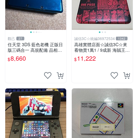
觀己
誠信3C☆統編36972534
27
1342
任天堂 3DS 藍色老機 正版日
高雄實體店面☆誠信3C☆來
版三碼合一 高規配備 品相優
看物賣1萬1 / 9成新 海賊王
良 5437 日版原裝 任天堂3D
限定版 無改機 任天堂 3DS L
8,660
11,222
$
$
S 老機 老化屏幕 網購推薦 54
L 日規主機 二手功能正常 也
37 日版 任天堂3DS
可用各式物品換