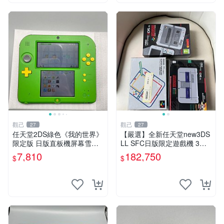
觀己
觀己
27
27
任天堂2DS綠色《我的世界》
【嚴選】全新任天堂new3DS
限定版 日版直板機屏幕雪白
LL SFC日版限定遊戲機 3臺
功能正常 2DS 《我的世界》
未開箱收藏 優質電玩 【推
7,810
182,750
$
$
日版 直板機 薄膜保護 屏幕清
薦】任天堂new3DSXL 超級
晰
任天堂歐版限定遊戲機 獨家
收藏未