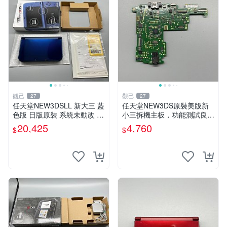
觀己
觀己
27
27
任天堂NEW3DSLL 新大三 藍
任天堂NEW3DS原裝美版新
色版 日版原裝 系統未動改 功
小三拆機主板，功能測試良好
能齊全 成色佳 整機無損 屏幕
成色佳 全新任天堂3DS主機
20,425
4,760
$
$
清晰 自帶觸控筆 採用自定義
板 備用板 測試保證 功能正常
99新 3D顯示順暢 攝影功能
新小三任天堂3DS 美版原裝
主板 測試