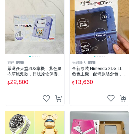
觀己
光影獵人
27
15
嚴選任天堂2DS掌機，紫色薰
全新原裝 Nintendo 3DS LL
衣草風潮款，日版原盒保養。
藍色主機，配備原裝盒包，螢
3DS手遊娛樂新體驗。 2DS
幕乾淨如新，按鍵順暢，支援
22,800
13,660
$
$
掌機 日版 游玩 便攜式
3D 與 NFC 技術，兼容 amiib
o，簡體中文顯示