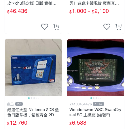
皮卡chu限定版 日版 實拍收
刃》遊戲卡帶現貨 廠商直營
藏 高級機器 完美品相 功能完
新機可運行 推薦收藏 異度之
46,436
1,000 -
2,100
$
$
$
好 AR卡未拆 新3DS LL 皮卡
刃 3DS 電腦游戲 現貨
chu 新日版 A
觀己
Y4103454476
27
1514
嚴選任天堂 Nintendo 2DS 藍
Wonderswan WSC SwanCry
色日版掌機，箱包齊全 2DS
stal SC 主機藍 (編號F)
3DS 掌機 日版 Nintendo 定
12,760
6,588
$
$
價