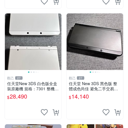
觀己
觀己
27
27
任天堂New 3DS 白色版全盒
任天堂 New 3DS 黑色版 整
裝原廠機 規格：7301 整機近
體成色尚佳 避免二手交易爭
新無大損 唯屏幕稍顯黃舊 正
議 輕微使用痕跡 屏幕老化發
28,490
14,140
$
$
常使用 日系原裝三碼合一 測
黃 新小三 日本原裝 功能正常
試良好 兩手柄俱全 習家嚴選
松軸範圍正常
限