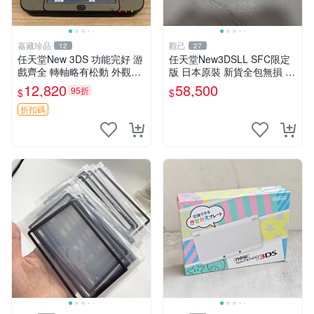
嘉藏珍品
觀己
12
27
任天堂New 3DS 功能完好 游
任天堂New3DSLL SFC限定
戲齊全 轉軸略有松動 外觀如
版 日本原裝 新貨全包無損 現
新 內存卡完整 推薦收藏 復古
代遊戲典藏 威豹直營 售後保
12,820
58,500
95折
$
$
掌機 游戲機 Nintendo 3DS游
固 電子新品收藏推薦 全新SF
戲平臺
C限定款 新3DSLL 電子產
折扣碼