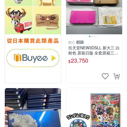
觀己
27
任天堂NEW3DSLL 新大三 白
粉色 原裝日版 全套原箱三碼
合一 輸入未改機 原廠觸控筆
23,750
$
齊備 任天堂 NEW3DSLL 3D
掌機 日系原裝 全套附屬物