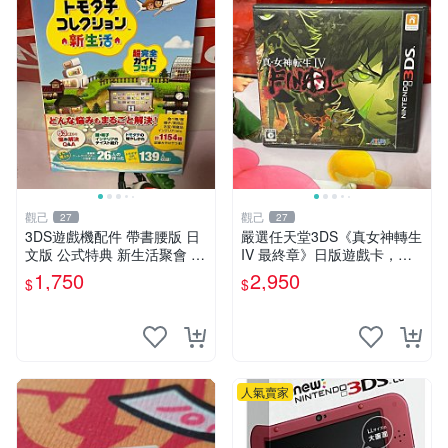
觀己
觀己
27
27
3DS遊戲機配件 帶書腰版 日
嚴選任天堂3DS《真女神轉生
文版 公式特典 新生活聚會 合
IV 最終章》日版遊戲卡，整
適收藏 9成新二手 商品不退
體狀態極佳非常新。適合收藏
1,750
2,950
$
$
不交換 資訊以圖為主 圖實相
玩家。 真女神轉生IV 最終章
符 3DS 員額 游戲卡帶
3ds 日版 游戲卡
人氣賣家