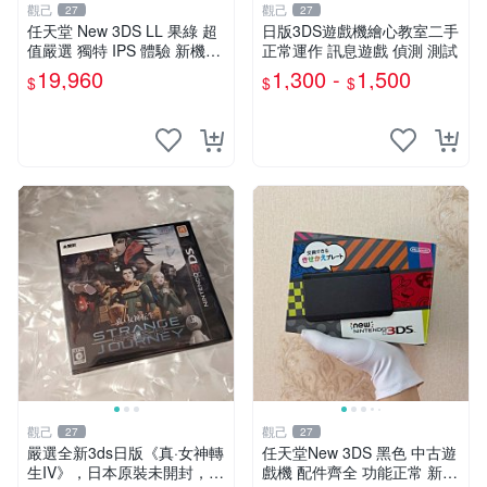
觀己
觀己
27
27
任天堂 New 3DS LL 果綠 超
日版3DS遊戲機繪心教室二手
值嚴選 獨特 IPS 體驗 新機外
正常運作 訊息遊戲 偵測 測試
觀品相 7538大三箱 黃屏預警
19,960
1,300 -
1,500
$
$
$
全功能支援 實用按鍵搖桿 十
分適合收藏 任天堂
觀己
觀己
27
27
嚴選全新3ds日版《真·女神轉
任天堂New 3DS 黑色 中古遊
生IV》，日本原裝未開封，附
戲機 配件齊全 功能正常 新小