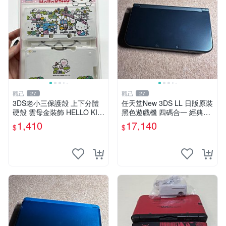
觀己
觀己
27
27
3DS老小三保護殻 上下分體
任天堂New 3DS LL 日版原裝
硬殼 雲母金裝飾 HELLO KIT
黑色遊戲機 四碼合一 經典款
TY主題 超厚實非透氣設計 成
式 兩片式螢幕 攝錄中古 此機
1,410
17,140
$
$
色極佳 正品未開封 新古如初
雙TN 屏老發黃 全部功能正常
3DS 保護殼 hello
避免爭議 新大三 白板