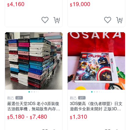
原廠袋，收藏佳品 記憶卡 測
三 日版 中古任天堂3DS 黑色
4,160
19,000
$
$
試良好 日本直送 3ds 真女神
配件齊全 良品 白屏 任天堂N
訂閱版
ew 3DS 黑色 臺灣
觀己
觀己
27
27
嚴選任天堂3DS 老小3原裝復
3DS樂高《復仇者聯盟》日文
古游戲掌機，無箱販售內存卡
遊戲卡全新未開封 正版3DS
另購。購時可配熱門游戲與主
游戲 復仇者聯盟 樂高 3DS游
5,180 -
7,480
1,310
$
$
$
題。多色齊全，含紅、藍、
戲
白、黑、粉五色，質地7新～
98新。 任天堂 3