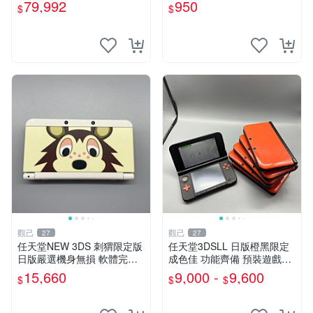
原配，附吊飾未配線，全新收
拆 匹配度100% 新3DS 主機
79,992
950
$
$
藏款 區塊藝術 盧浮宮 卡帶盒
膜片 屏保膜
觀己
觀己
27
27
任天堂NEW 3DS 刺猬限定版
任天堂3DSLL 日版橙黑限定
日版嚴選機身無損 軟體完好
成色佳 功能齊備 預裝遊戲內
附原裝保護膜 刺猬限定 NEW
存卡附送 3DS 3D 測試 游戲
15,660
9,000 -
9,600
$
$
$
3DS 功能齊全 附膜日版 任天
機
堂NEW 3DS 刺猬限定