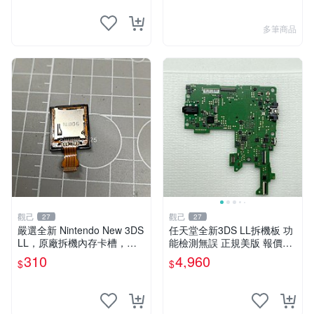
多筆商品
觀己
觀己
27
27
嚴選全新 Nintendo New 3DS
任天堂全新3DS LL拆機板 功
LL，原廠拆機內存卡槽，小
能檢測無誤 正規美版 報價48
容量卡槽設計，功能完美如
0 新臺幣 數碼機器 教學工具
310
4,960
$
$
初。適合收藏與使用。 New
遊戲配件
3DS LL 原廠 拆機版