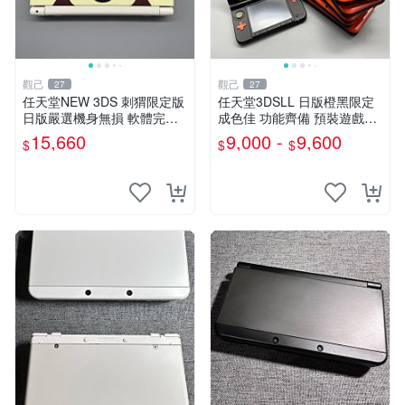
觀己
觀己
27
27
任天堂NEW 3DS 刺猬限定版
任天堂3DSLL 日版橙黑限定
日版嚴選機身無損 軟體完好
成色佳 功能齊備 預裝遊戲內
附原裝保護膜 刺猬限定 NEW
存卡附送 3DS 3D 測試 游戲
15,660
9,000 -
9,600
$
$
$
3DS 功能齊全 附膜日版 任天
機
堂NEW 3DS 刺猬限定