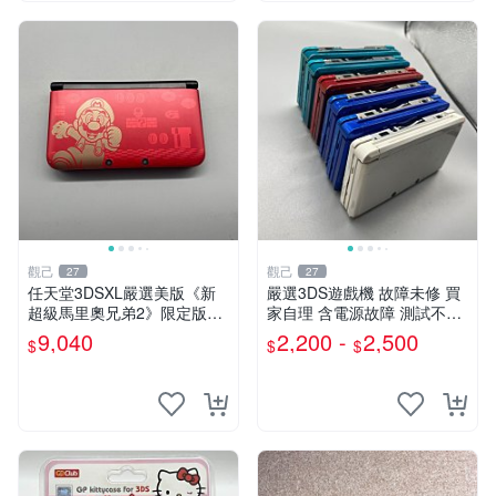
觀己
觀己
27
27
任天堂3DSXL嚴選美版《新
嚴選3DS遊戲機 故障未修 買
超級馬里奧兄弟2》限定版，
家自理 含電源故障 測試不通
屏幕無壞點不黃，搭配國產觸
電 顏色隨機 200-230元 老三
9,040
2,200 -
2,500
$
$
$
控筆 3DS XL 新超級馬里歐
款任天堂3DS 二手 故障 不開
弊端痕跡
機 浸水損傷 成色異常 原