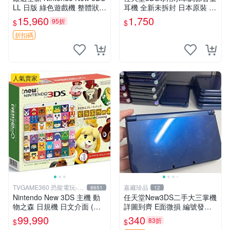
LL 日版 綠色遊戲機 整體狀態
耳機 全新未拆封 日本原裝 3.
佳 按鈕順暢 附原裝64G存儲
5mm耳機接口 支持多款掌機
15,960
1,750
95折
$
$
卡 配備保護膜 屏幕清晰 輕便
設備 只要帶線控耳機接口即
易攜帶 新3d
可 圖實物一致 3ds 耳機 掌機
折扣碼
人氣賣家
TVGAME360 恐龍電玩-台
嘉藏珍品
8651
12
中店
Nintendo New 3DS 主機 動
任天堂New3DS二手大三掌機
物之森 日規機 日文介面 (附
詳圖到齊 E面微損 編號發貨
原廠充電器+保護貼)【台中恐
掉漆系列 新大三掌機 任天堂
99,990
340
83折
$
$
龍電玩】
3DS 二手機