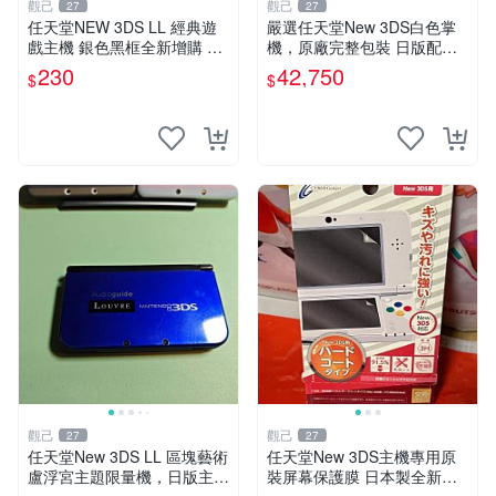
觀己
觀己
27
27
任天堂NEW 3DS LL 經典遊
嚴選任天堂New 3DS白色掌
戲主機 銀色黑框全新增購 3d
機，原廠完整包裝 日版配齊
s ll 主機 上世代遊戲機具收藏
新小三 全套 白色掌機 Ninten
230
42,750
$
$
嚴選
do 掌機配件
觀己
觀己
27
27
任天堂New 3DS LL 區塊藝術
任天堂New 3DS主機專用原
盧浮宮主題限量機，日版主板
裝屏幕保護膜 日本製全新未