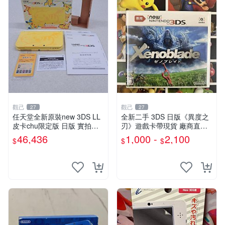
觀己
觀己
27
27
任天堂全新原裝new 3DS LL
全新二手 3DS 日版《異度之
皮卡chu限定版 日版 實拍收
刃》遊戲卡帶現貨 廠商直營
藏 高級機器 完美品相 功能完
新機可運行 推薦收藏 異度之
46,436
1,000 -
2,100
$
$
$
好 AR卡未拆 新3DS LL 皮卡
刃 3DS 電腦游戲 現貨
chu 新日版 A