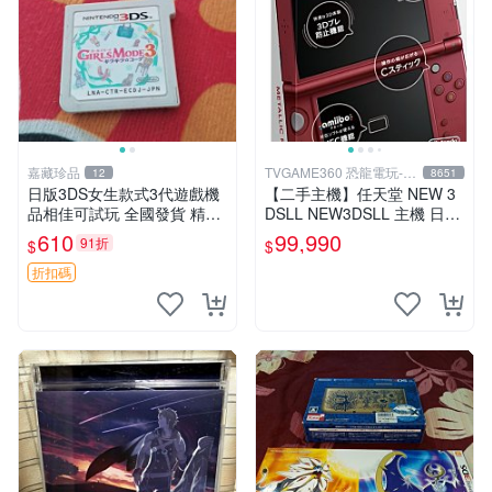
嘉藏珍品
TVGAME360 恐龍電玩-台
12
8651
中店
日版3DS女生款式3代遊戲機
【二手主機】任天堂 NEW 3
品相佳可試玩 全國發貨 精選
DSLL NEW3DSLL 主機 日文
遊戲機 3DS 女生款 測試機
版 日本機 金屬紅 附原廠充電
610
99,990
91折
$
$
器【台中恐龍電玩】
折扣碼