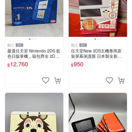
觀己
觀己
27
27
嚴選任天堂 Nintendo 2DS 藍
任天堂New 3DS主機專用原
色日版掌機，箱包齊全 2DS
裝屏幕保護膜 日本製全新未
3DS 掌機 日版 Nintendo 定
拆 匹配度100% 新3DS 主機
12,760
950
$
$
價
膜片 屏保膜