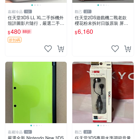
嘉藏珍品
觀己
12
27
任天堂3DS LL XL二手拆機外
任天堂2DS遊戲機二戰老款
殼詳圖影片隨行，嚴選二手適
櫻花粉未拆封日版原裝 屏清
合收藏 3DS LL XL 拆機 外殼
全新 全套附贈充電線及觸控
480
6,160
88折
$
$
數字機
筆 2DS 游戲機 日本原裝 二
手機 清新粉色 裸機無卡
折扣碼
嘉藏珍品
觀己
12
27
嚴選全新 Nintendo New 3DS
任天堂3DS專用水準調節音量