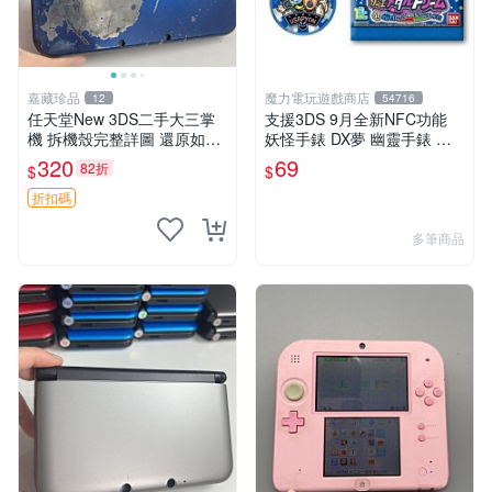
嘉藏珍品
魔力電玩遊戲商店
12
54716
任天堂New 3DS二手大三掌
支援3DS 9月全新NFC功能
機 拆機殼完整詳圖 還原如新
妖怪手錶 DX夢 幽靈手錶 專
帶編號發貨 拆機殼 3ds 新款
用徽章 夢02 地獄 抓住夢想的
320
69
82折
$
$
可玩商品
機會 單包【板橋魔力】
折扣碼
多筆商品