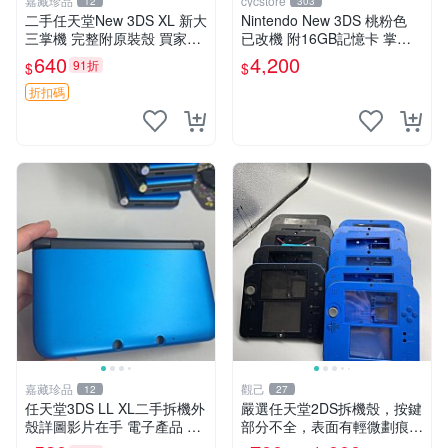
嘉藏珍品
cycstore
12
303
二手任天堂New 3DS XL 新大
Nintendo New 3DS 桃粉色
三掌機 完整附原裝殼 買家拍
已改機 附16GB記憶卡 掌上
後詳聊 新大三、任天堂3DS
型遊戲主機 收藏熱門
640
4,200
91折
$
$
XL、二手掌機
折扣碼
嘉藏珍品
觀己
12
27
任天堂3DS LL XL二手拆機外
嚴選任天堂2DS拆機殼，按鍵
殼詳圖影片在手 電子產品 古
部分不全，表面有輕微劃痕及
董級收藏 帝王版 外觀良好
磨損，無電池蓋。全新未使用