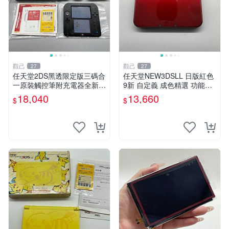
觀己
觀己
27
27
任天堂2DS黑透限定版三碼合
任天堂NEW3DSLL 日版紅色
一原裝觸控筆附充電器全新未
9新 自定義 成色精選 功能全
使用功能正常 2DS 黑透版 數
正常 屏幕輕微泛黃 新大三 任
18,040
13,660
$
$
位掌機 測試
天堂3DSLL 紅色 9成新 功能
好 輝光螢幕 正規版本