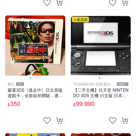
人氣賣家
觀己
TVGAME360 恐龍電玩-台
27
8651
中店
嚴選3DS《逃走中》日文原版
【二手主機】任天堂 NINTEN
遊戲卡，全新如初體驗，適合
DO 3DS 主機 日文版 日本機
收藏。3ds日版專用，圖像詳
日規機 附原廠充電器 宇宙黑
350
99,990
$
$
見。二手商品，售出概不退
裸裝【台中恐龍電玩】
換。 逃走中 3ds 日版 游戲卡