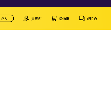
登入
賣東西
購物車
即時通