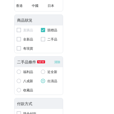
香港
中國
日本
商品狀況
直購品
競標品
全新品
二手品
有現貨
二手品條件
清除
NEW
福利品
近全新
八成新
出清品
收藏品
付款方式
現金付款