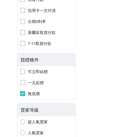
信用卡一次付清
分期0利率
萊爾富取貨付款
7-11取貨付款
競標條件
可立即結標
一元起標
無底價
賣家等級
超人氣賣家
人氣賣家