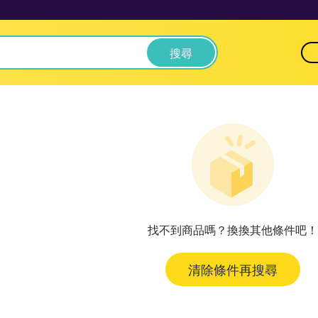
搜尋
找不到商品嗎？換換其他條件吧！
清除條件再搜尋