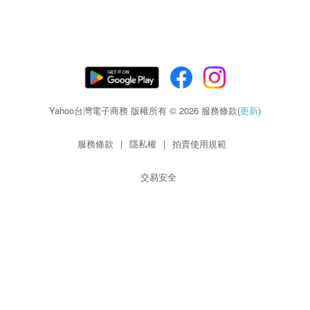
Yahoo台灣電子商務 版權所有 © 2026 服務條款(
更新
)
服務條款
|
隱私權
|
拍賣使用規範
交易安全