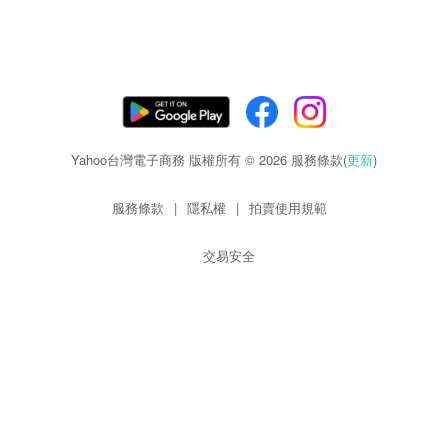
Yahoo台灣電子商務 版權所有 © 2026 服務條款(
更新
)
服務條款
|
隱私權
|
拍賣使用規範
交易安全