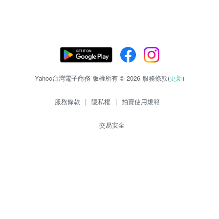
Yahoo台灣電子商務 版權所有 © 2026 服務條款(
更新
)
服務條款
|
隱私權
|
拍賣使用規範
交易安全