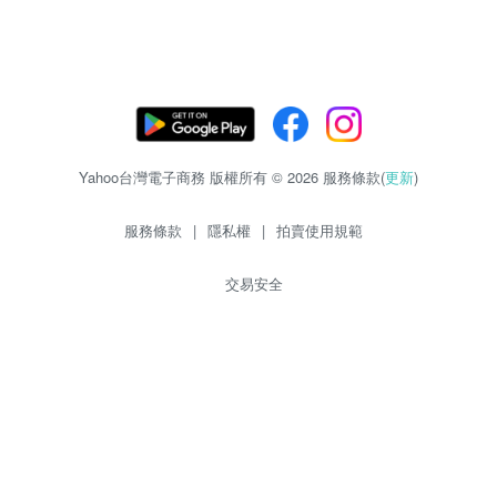
Yahoo台灣電子商務 版權所有 © 2026 服務條款(
更新
)
服務條款
|
隱私權
|
拍賣使用規範
交易安全