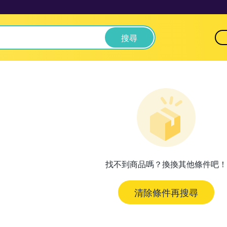
搜尋
找不到商品嗎？換換其他條件吧！
清除條件再搜尋