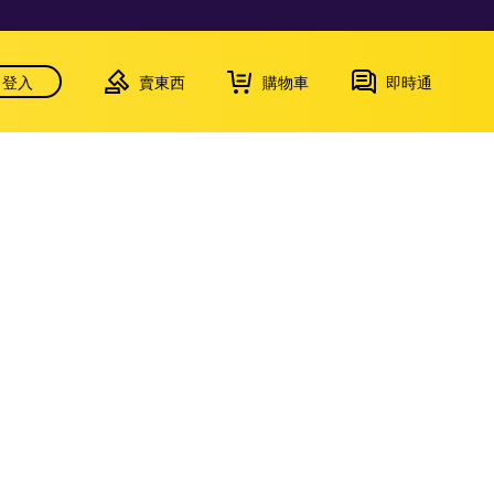
登入
賣東西
購物車
即時通