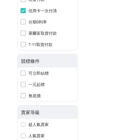
信用卡一次付清
分期0利率
萊爾富取貨付款
7-11取貨付款
競標條件
可立即結標
一元起標
無底價
賣家等級
超人氣賣家
人氣賣家