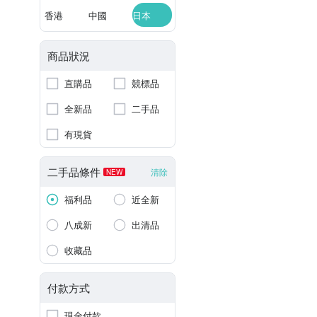
香港
中國
日本
商品狀況
直購品
競標品
全新品
二手品
有現貨
二手品條件
清除
NEW
福利品
近全新
八成新
出清品
收藏品
付款方式
現金付款