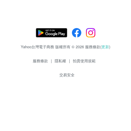
Yahoo台灣電子商務 版權所有 © 2026 服務條款(
更新
)
服務條款
|
隱私權
|
拍賣使用規範
交易安全