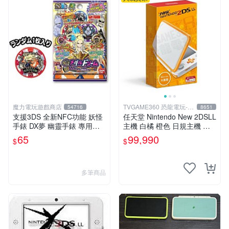
魔力電玩遊戲商店
TVGAME360 恐龍電玩-台
54716
8651
中店
支援3DS 全新NFC功能 妖怪
任天堂 Nintendo New 2DSLL
手錶 DX夢 幽靈手錶 專用徽
主機 白橘 橙色 日規主機 輕
章 夢05 神妖怪 神降臨 單包
薄型 (附充電器跟保護貼)【台
65
99,990
$
$
【板橋魔力】
中恐龍電玩】
多筆商品