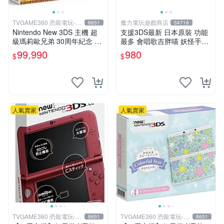
TVGAME360 恐龍電玩-台
魔力電玩遊戲商店
8651
54716
中店
Nintendo New 3DS 主機 超
支援3DS最新 日本原裝 功能
級瑪莉歐兄弟 30周年紀念 日
最多 會唱歌吉胖喵 妖怪手錶
規機 (附原廠充電器+保護貼)
玩偶 五種發聲 可插徽章 對應
99,990
980
$
$
【台中恐龍電玩】
全系列硬幣【板橋魔力】
人氣賣家
人氣賣家
TVGAME360 恐龍電玩-台
TVGAME360 恐龍電玩-台
8651
8651
中店
中店