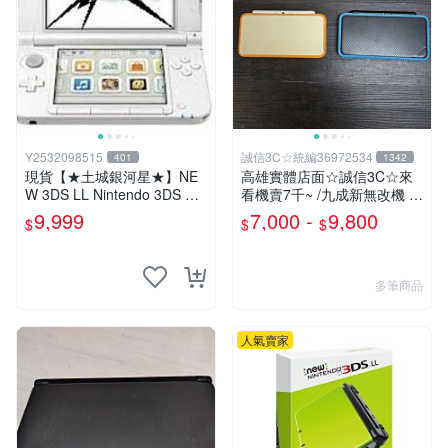
Y2532098515
誠信3C☆統編36972534
401
1342
現貨【★土城銀河星★】NE
高雄實體店面☆誠信3C☆來
W 3DS LL Nintendo 3DS XL
看機賣7千~ /九成新無改機 任
上液晶 上螢幕 L.R鍵維修.觸
天堂 原廠 new 2DS LL 主機
9,999
7,000 -
9,800
$
$
$
控螢幕等更換.外殼破裂更換
可玩3DS DS 遊戲
賣場另有多款主機維修服務
多筆商品
人氣賣家