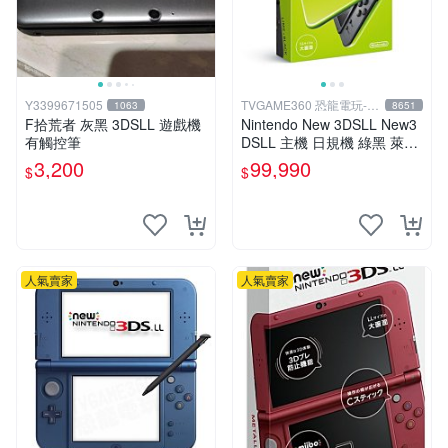
Y3399671505
TVGAME360 恐龍電玩-台
1063
8651
中店
F拾荒者 灰黑 3DSLL 遊戲機
Nintendo New 3DSLL New3
有觸控筆
DSLL 主機 日規機 綠黑 萊姆
黑 (送充電器+保護貼)【台中
3,200
99,990
$
$
恐龍電玩】
人氣賣家
人氣賣家