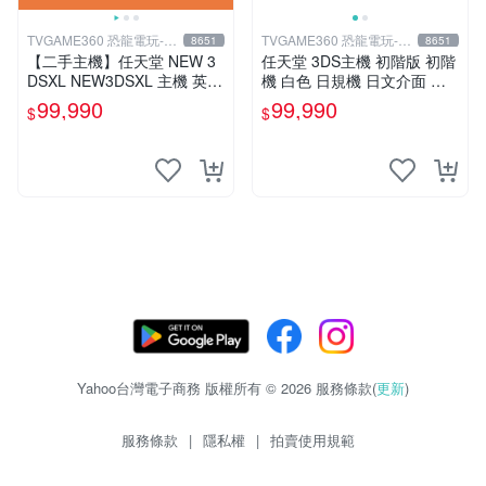
TVGAME360 恐龍電玩-台
TVGAME360 恐龍電玩-台
8651
8651
中店
中店
【二手主機】任天堂 NEW 3
任天堂 3DS主機 初階版 初階
DSXL NEW3DSXL 主機 英文
機 白色 日規機 日文介面 台
版 歐洲機 橘黑色 附贈充電器
灣公司一年保固(送保護貼)
99,990
99,990
$
$
裸裝【台中恐龍電玩】
【台中恐龍電玩】
Yahoo台灣電子商務 版權所有 © 2026 服務條款(
更新
)
服務條款
|
隱私權
|
拍賣使用規範