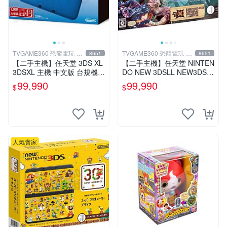
TVGAME360 恐龍電玩-台
TVGAME360 恐龍電玩-台
8651
8651
中店
中店
【二手主機】任天堂 3DS XL
【二手主機】任天堂 NINTEN
3DSXL 主機 中文版 台規機
DO NEW 3DSLL NEW3DSL
藍色 附充電器 裸裝【台中恐
L 主機 魔物獵人 限定機 日規
99,990
99,990
$
$
龍電玩】
機 台中恐龍
人氣賣家