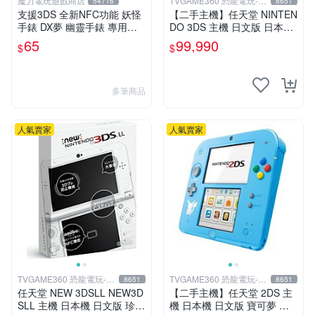
魔力電玩遊戲商店
TVGAME360 恐龍電玩-台
54716
8651
中店
支援3DS 全新NFC功能 妖怪
【二手主機】任天堂 NINTEN
手錶 DX夢 幽靈手錶 專用徽
DO 3DS 主機 日文版 日本機
章 夢04 妖氣解放 魔法能量釋
日規機 附原廠充電器 宇宙黑
65
99,990
$
$
放 單包【板橋魔力】
裸裝【台中恐龍電玩】
多筆商品
人氣賣家
人氣賣家
TVGAME360 恐龍電玩-台
TVGAME360 恐龍電玩-台
8651
8651
中店
中店
任天堂 NEW 3DSLL NEW3D
【二手主機】任天堂 2DS 主
SLL 主機 日本機 日文版 珍珠
機 日本機 日文版 寶可夢 皮