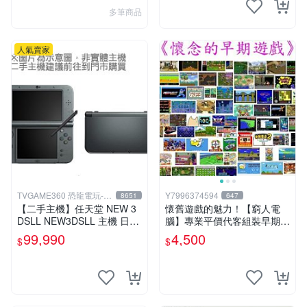
多筆商品
人氣賣家
TVGAME360 恐龍電玩-台
Y7996374594
8651
647
中店
【二手主機】任天堂 NEW 3
懷舊遊戲的魅力！【窮人電
DSLL NEW3DSLL 主機 日文
腦】專業平價代客組裝早期W
版 日本機 金屬黑 附贈充電器
indows98/95/DOS遊戲機---
99,990
4,500
$
$
裸裝 台中恐龍電玩
專業首選！