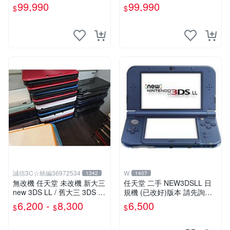
白【台中恐龍電玩】
卡丘 限定主機 附贈充電器 裸
99,990
99,990
$
$
裝 螢幕嚴重刮傷不影響使用
功能
誠信3C☆統編36972534
W
1342
1407
無改機 任天堂 未改機 新大三
任天堂 二手 NEW3DSLL 日
new 3DS LL / 舊大三 3DS LL
規機 (已改好)版本 請先詢問
/ 二手功能正常 原廠主機 含
現貨勿直接下標
6,200 -
8,300
6,500
$
$
$
充電器