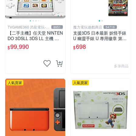
TVGAME360 恐龍電玩-台
魔力電玩遊戲商店
8651
54716
中店
【二手主機】任天堂 NINTEN
支援3DS 日本最新 妖怪手錶
DO 3DSLL 3DS LL 主機 日
U 幽靈手錶 U 專用徽章 第三
文版 日本機 日規機 白色 附
幕 鬼島篇 整盒12包 【板橋魔
99,990
698
$
$
充電器 裸裝 台中
力】
多筆商品
人氣賣家
人氣賣家