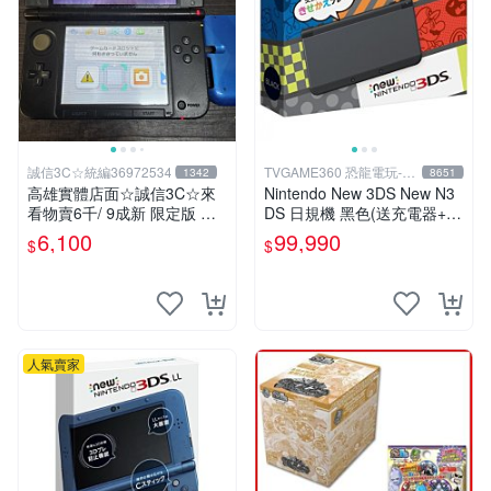
誠信3C☆統編36972534
TVGAME360 恐龍電玩-台
1342
8651
中店
高雄實體店面☆誠信3C☆來
Nintendo New 3DS New N3
看物賣6千/ 9成新 限定版 無
DS 日規機 黑色(送充電器+保
改機 任天堂 3DS LL 日規主
護貼) 【台中恐龍電玩】
6,100
99,990
$
$
機 上螢幕不顯示 其他二手功
能正常 也可用各式物品換
人氣賣家