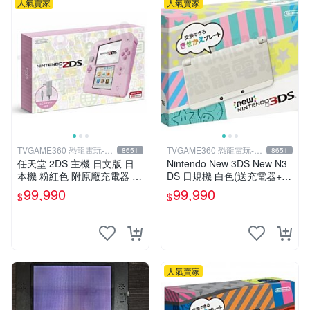
人氣賣家
人氣賣家
TVGAME360 恐龍電玩-台
TVGAME360 恐龍電玩-台
8651
8651
中店
中店
任天堂 2DS 主機 日文版 日
Nintendo New 3DS New N3
本機 粉紅色 附原廠充電器 保
DS 日規機 白色(送充電器+保
護貼【台中恐龍電玩】
護貼)【台中恐龍電玩】
99,990
99,990
$
$
人氣賣家