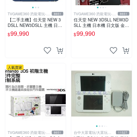
TVGAME360 恐龍電玩-台
TVGAME360 恐龍電玩-台
8651
8651
中店
中店
【二手主機】任天堂 NEW 3
任天堂 NEW 3DSLL NEW3D
DSLL NEW3DSLL 主機 日本
SLL 主機 日本機 日文版 金屬
機 日文版 金屬藍 附贈充電器
紅 附贈充電器 保護貼【台中
99,990
99,990
$
$
裸裝【台中恐龍電玩】
恐龍電玩】
人氣賣家
TVGAME360 恐龍電玩-台
台中大眾電玩/大眾玩具
8651
11527
中店
店