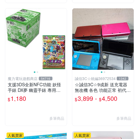
魔力電玩遊戲商店
誠信3C☆統編36972534
54716
1342
支援3DS全新NFC功能 妖怪
☆誠信3C☆9成新 送充電器
手錶 DX夢 幽靈手錶 專用徽
無改機 各色 功能正常 初代
章 夢04 妖氣解放 魔法能量釋
小 3DS 主機 二手 賣3千8~4
1,180
3,899 -
4,500
$
$
$
放 整盒20包【板橋魔力】
千8也可用各式物品換
多筆商品
多筆商品
人氣賣家
人氣賣家