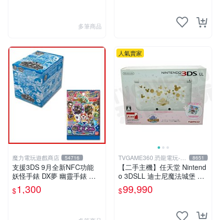
力】
也可用各式物品換
多筆商品
人氣賣家
魔力電玩遊戲商店
TVGAME360 恐龍電玩-台
54716
8651
中店
支援3DS 9月全新NFC功能
【二手主機】任天堂 Nintend
妖怪手錶 DX夢 幽靈手錶 專
o 3DSLL 迪士尼魔法城堡 限
用徽章 夢02 地獄 抓住夢想的
定主機 附充電器 (不含遊戲)
1,300
99,990
$
$
機會整盒20包【板橋魔力】
【台中恐龍電玩】