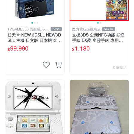
TVGAME360 恐龍電玩-台
魔力電玩遊戲商店
8651
54716
中店
任天堂 NEW 3DSLL NEW3D
支援3DS 全新NFC功能 妖怪
SLL 主機 日文版 日本機 金屬
手錶 DX夢 幽靈手錶 專用徽
藍 附充電器 保護貼【台中恐
章 夢05 神妖怪 神降臨 整盒2
99,990
1,180
$
$
龍電玩】
0包【板橋魔力】
多筆商品