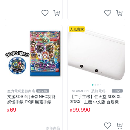
人氣賣家
魔力電玩遊戲商店
TVGAME360 恐龍電玩-台
54716
8651
中店
支援3DS 9月全新NFC功能
【二手主機】任天堂 3DS XL
妖怪手錶 DX夢 幽靈手錶 專
3DSXL 主機 中文版 台規機
用徽章 夢02 地獄 抓住夢想的
白色 附充電器 裸裝【台中恐
69
99,990
$
$
機會 單包【板橋魔力】
龍電玩】
多筆商品