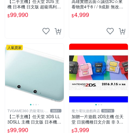
【二手主機】任天堂 2DS 主
高雄實體店面☆誠信3C☆來
機 日本機 日文版 超級瑪利歐
看物賣4千8 / / 9成新 無改機
2 MARIO 限定主機 含遊戲 充
任天堂 3DS 日規主機 螢幕泛
99,990
4,999
$
$
電器 4G記憶卡 台中
黃 二手功能正常 也可用各式
物品換
人氣賣家
TVGAME360 恐龍電玩-台
魔力電玩遊戲商店
8651
54716
中店
【二手主機】任天堂 3DS LL
加贈一片遊戲 2DS主機 任天
3DSLL 主機 日文版 日本機
堂 日規機種日文介面 非 3DS
日規機 薄荷白 附充電器 裸裝
3DSLL 【板橋魔力】
99,990
3,999
$
$
【台中恐龍電玩】