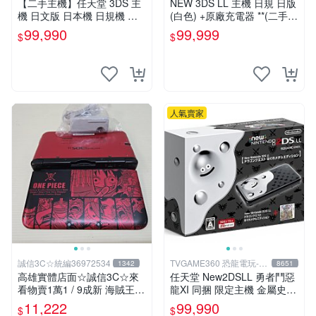
【二手主機】任天堂 3DS 主
NEW 3DS LL 主機 日規 日版
機 日文版 日本機 日規機 附
(白色) +原廠充電器 **(二手主
原廠充電器【台中恐龍電玩】
機-約8~9成新)【台中大眾電
99,990
99,999
$
$
玩】
人氣賣家
誠信3C☆統編36972534
TVGAME360 恐龍電玩-台
1342
8651
中店
高雄實體店面☆誠信3C☆來
任天堂 New2DSLL 勇者鬥惡
看物賣1萬1 / 9成新 海賊王
龍XI 同捆 限定主機 金屬史萊
限定版 無改機 任天堂 3DS L
姆 (送充電器+保護貼)【台中
11,222
99,990
$
$
L 日規主機 二手功能正常 也
恐龍電玩】