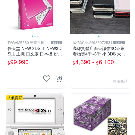
TVGAME360 恐龍電玩-台
誠信3C☆統編36972534
8651
1342
中店
任天堂 NEW 3DSLL NEW3D
高雄實體店面☆誠信3C☆來
SLL 主機 日文版 日本機 粉紅
看物賣4千~6千 小 3DS 大 3
白 送充電器 保護貼【台中恐
DS LL 主機 二手功能正常 也
99,990
4,390 -
6,100
$
$
$
龍電玩】
可用各式物品換
多筆商品
人氣賣家