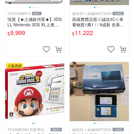
Y2532098515
誠信3C☆統編36972534
401
1342
現貨【★土城銀河星★】3DS
高雄實體店面☆誠信3C☆來
LL Nintendo 3DS XL上液晶
看物賣1萬1 / / 9成新 史萊姆
上螢幕 L.R鍵維修.觸控螢幕
勇者鬥惡龍 限定版 無改機 任
9,999
11,222
$
$
等更換.外殼破裂更換賣場另
天堂 3DS LL 日規主機 二手
有多款主機維修服務
功能正常 也可用各式物品換
人氣賣家
TVGAME360 恐龍電玩-台
誠信3C☆統編36972534
8651
1342
中店