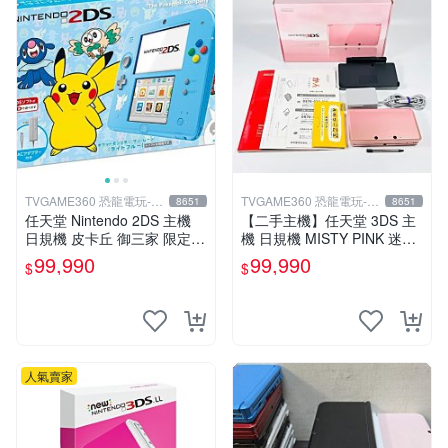
TVGAME360 恐龍電玩-台
TVGAME360 恐龍電玩-台
8651
8651
中店
中店
任天堂 Nintendo 2DS 主機
【二手主機】任天堂 3DS 主
日規機 皮卡丘 御三家 限定主
機 日規機 MISTY PINK 迷霧
機 (附原廠充電器+保護貼)
粉 迷濛粉色 粉紅色【台中恐
99,990
99,990
$
$
【台中恐龍電玩】
龍電玩】
人氣賣家