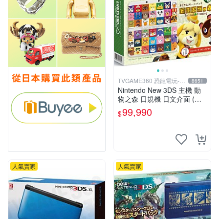
TVGAME360 恐龍電玩-台
8651
中店
Nintendo New 3DS 主機 動
物之森 日規機 日文介面 (附
原廠充電器+保護貼)【台中恐
99,990
$
龍電玩】
人氣賣家
人氣賣家