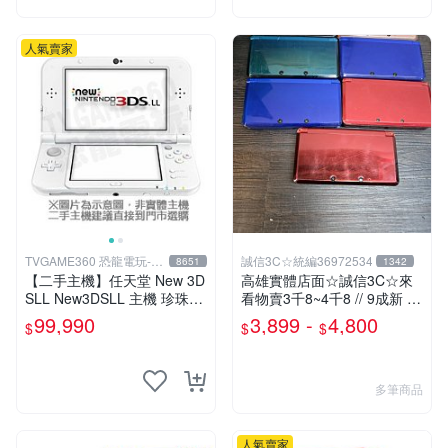
人氣賣家
TVGAME360 恐龍電玩-台
誠信3C☆統編36972534
8651
1342
中店
【二手主機】任天堂 New 3D
高雄實體店面☆誠信3C☆來
SLL New3DSLL 主機 珍珠白
看物賣3千8~4千8 // 9成新 送
色 日規機 日文介面 11.2版本
充電器 無改機 各色 功能正常
99,990
3,899 -
4,800
$
$
$
【台中恐龍電玩】
初代 小 3DS 主機 二手 也可
用各式物品換
多筆商品
人氣賣家