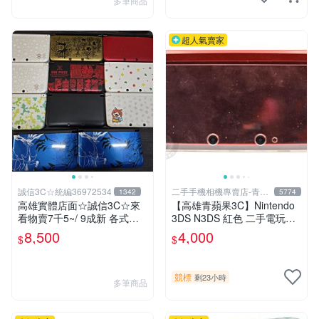
多筆商品
超人氣賣家
誠信3C☆統編36972534
二手手機相機專賣店-青蘋
1342
5774
果3c
高雄實體店面☆誠信3C☆來
【高雄青蘋果3C】Nintendo
看物賣7千5~/ 9成新 各式限
3DS N3DS 紅色 二手電玩主
定版 無改機 任天堂 3DS LL
機#102241
8,500
4,000
$
$
日規主機 二手功能正常 也可
用各式物品換
競標
剩23小時
多筆商品