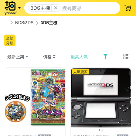
3DS主機
登
NDS/3DS
3DS主機
全部
分類
最新上架
價格
最高人氣
人氣賣家