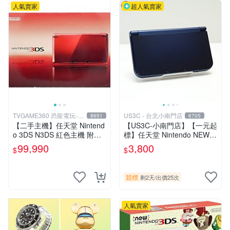
人氣賣家
超人氣賣家
TVGAME360 恐龍電玩-台
US3C - 台北小南門店
8651
6705
中店
【二手主機】任天堂 Nintend
【US3C-小南門店】【一元起
o 3DS N3DS 紅色主機 附充
標】任天堂 Nintendo NEW 3
電器【台中恐龍電玩】
DS LL RED-001 藍 裸眼3D
99,990
3,800
$
$
顯示 C搖桿 二手掌上型電玩
競標
剩2天
/
出價25次
人氣賣家