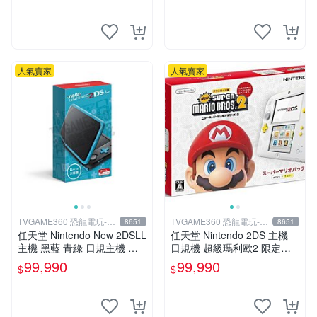
可用各式物品換
人氣賣家
人氣賣家
TVGAME360 恐龍電玩-台
TVGAME360 恐龍電玩-台
8651
8651
中店
中店
任天堂 Nintendo New 2DSLL
任天堂 Nintendo 2DS 主機
主機 黑藍 青綠 日規主機 輕
日規機 超級瑪利歐2 限定主
薄型 (附充電器跟保護貼)【台
機 含遊戲 (附原廠充電器+保
99,990
99,990
$
$
中恐龍電玩】
護貼)【台中恐龍電玩】