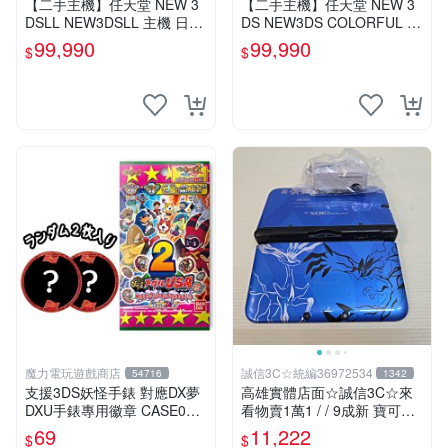
【二手主機】任天堂 NEW 3
【二手主機】任天堂 NEW 3
DSLL NEW3DSLL 主機 日文
DS NEW3DS COLORFUL S
版 日本機 金屬紅 附原廠充電
TAR 日規機 七彩星星 限量版
99,990
99,990
$
$
器【台中恐龍電玩】
附原廠充電器
魔力電玩遊戲商店
誠信3C☆統編36972534
54716
1342
支援3DS妖怪手錶 對應DX夢
高雄實體店面☆誠信3C☆來
DXU手錶專用徽章 CASE02
看物賣1萬1 / / 9成新 寶可夢
美國妖怪徽章 我們美利堅肌
X/Y 限定版 無改機 任天堂 3D
69
11,222
$
$
肉強壯男子 單包【板橋魔
S LL 日規主機 二手功能正常