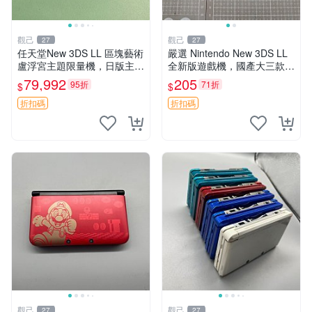
觀己
觀己
27
27
任天堂New 3DS LL 區塊藝術
嚴選 Nintendo New 3DS LL
盧浮宮主題限量機，日版主板
全新版遊戲機，國產大三款，
原配，附吊飾未配線，全新收
超值推薦！4.5吋彩色螢幕，
79,992
205
95折
71折
$
$
藏款 區塊藝術 盧浮宮 卡帶盒
輕巧便攜，適合收藏。New 3
DS LL 遊戲機 新
折扣碼
折扣碼
觀己
觀己
27
27