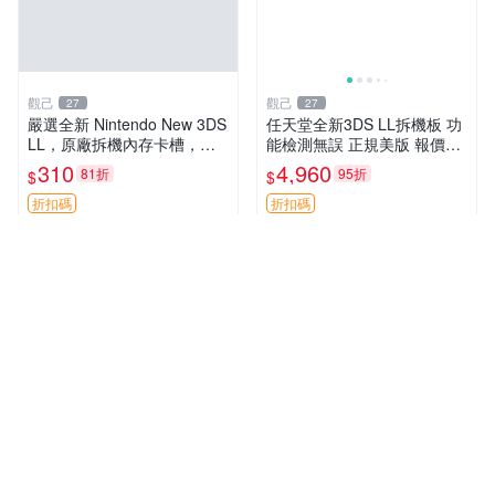
觀己
觀己
27
27
嚴選全新 Nintendo New 3DS
任天堂全新3DS LL拆機板 功
LL，原廠拆機內存卡槽，小
能檢測無誤 正規美版 報價48
容量卡槽設計，功能完美如
0 新臺幣 數碼機器 教學工具
310
4,960
81折
95折
$
$
初。適合收藏與使用。 New
遊戲配件
3DS LL 原廠 拆機版
折扣碼
折扣碼