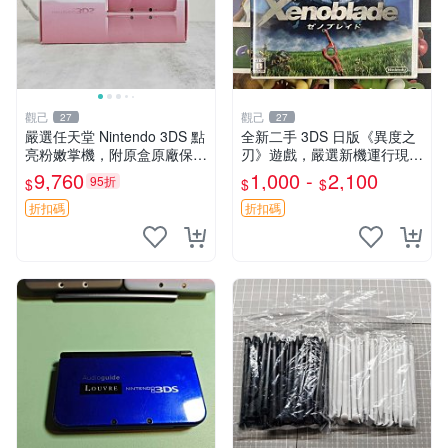
觀己
觀己
27
27
嚴選任天堂 Nintendo 3DS 點
全新二手 3DS 日版《異度之
亮粉嫩掌機，附原盒原廠保單
刃》遊戲，嚴選新機運行現貨
推薦收藏 3DS 老小三 日系原
新世代3DS 游戲機 測試無誤
9,760
1,000 -
2,100
95折
$
$
$
裝 測試動作品 DS遊戲卡帶
測試機
折扣碼
折扣碼