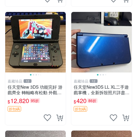
嘉藏珍品
嘉藏珍品
12
12
任天堂New 3DS 功能完好 游
任天堂New3DS LL XL二手遊
戲齊全 轉軸略有松動 外觀如
戲掌機，全新拆殼照片詳盡到
新 內存卡完整 推薦收藏 復古
每一處 任天堂New3DS LL X
12,820
420
95折
86折
$
$
掌機 游戲機 Nintendo 3DS游
L 拆殼 游戲 手機
戲平臺
折扣碼
折扣碼