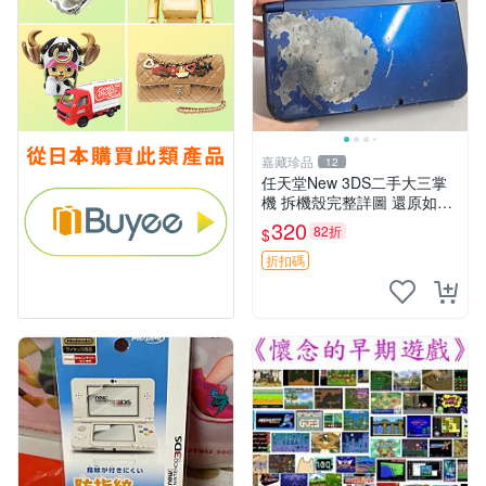
嘉藏珍品
12
任天堂New 3DS二手大三掌
機 拆機殼完整詳圖 還原如新
帶編號發貨 拆機殼 3ds 新款
320
82折
$
可玩商品
折扣碼