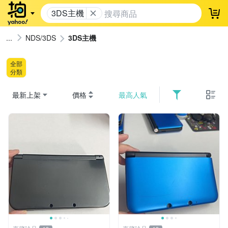
3DS主機
登
NDS/3DS
3DS主機
全部
分類
最新上架
價格
最高人氣