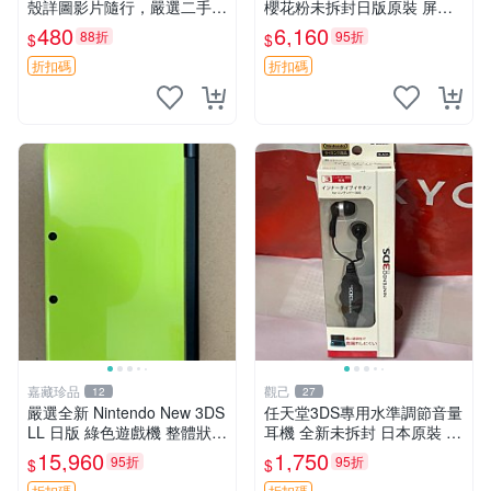
殼詳圖影片隨行，嚴選二手適
櫻花粉未拆封日版原裝 屏清
合收藏 3DS LL XL 拆機 外殼
全新 全套附贈充電線及觸控
480
6,160
88折
95折
$
$
數字機
筆 2DS 游戲機 日本原裝 二
手機 清新粉色 裸機無卡
折扣碼
折扣碼
嘉藏珍品
觀己
12
27
嚴選全新 Nintendo New 3DS
任天堂3DS專用水準調節音量
LL 日版 綠色遊戲機 整體狀態
耳機 全新未拆封 日本原裝 3.
佳 按鈕順暢 附原裝64G存儲
5mm耳機接口 支持多款掌機
15,960
1,750
95折
95折
$
$
卡 配備保護膜 屏幕清晰 輕便
設備 只要帶線控耳機接口即
折扣碼
折扣碼