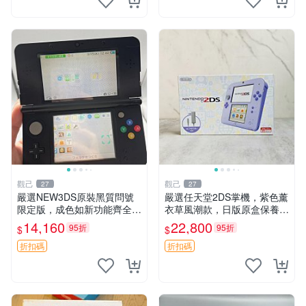
觀己
觀己
27
27
嚴選NEW3DS原裝黑質問號
嚴選任天堂2DS掌機，紫色薰
限定版，成色如新功能齊全無
衣草風潮款，日版原盒保養。
損 NEW3DS 黑質 問號限定
3DS手遊娛樂新體驗。 2DS
14,160
22,800
95折
95折
$
$
版 功能完
掌機 日版 游玩 便攜式
折扣碼
折扣碼