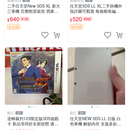
嘉藏珍品
嘉藏珍品
12
12
二手任天堂New 3DS XL 新大
任天堂3DS LL XL二手拆機外
三掌機 完整附原裝殼 買家拍
殼詳圖可觀賞 每個都有編號
後詳聊 新大三、任天堂3DS
發貨 3DS LL XL 外殼 二手 數
640
520
91折
89折
$
$
XL、二手掌機
字intégrité
折扣碼
折扣碼
觀己
觀己
27
27
逆轉裁判123限定版3DS遊戲
任天堂NEW 3DS LL 日版 白
卡 新品等同於全新狀態 適合
色掌機 解鎖內存 支援多款遊
收藏與重玩 3ds游戲 日文日
戲 帶膜 包裝完整 3DS NDS