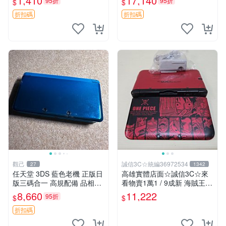
1,410
17,140
95折
95折
$
$
色極佳 正品未開封 新古如初
雙TN 屏老發黃 全部功能正常
3DS 保護殼 hello
避免爭議 新大三 白板
折扣碼
折扣碼
觀己
誠信3C☆統編36972534
27
1342
任天堂 3DS 藍色老機 正版日
高雄實體店面☆誠信3C☆來
版三碼合一 高規配備 品相優
看物賣1萬1 / 9成新 海賊王
良 5437 日版原裝 任天堂3D
限定版 無改機 任天堂 3DS L
8,660
11,222
95折
$
$
S 老機 老化屏幕 網購推薦 54
L 日規主機 二手功能正常 也
37 日版 任天堂3DS
可用各式物品換
折扣碼