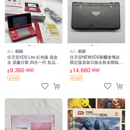
觀己
觀己
27
27
任天堂3DS Lite 紅色版 箱盒
任天堂NEW3DS塞爾達傳說
全 原廠日製 四合一代 良品狀
限定版原裝日版全新未開箱
態 功能完備 輕微刮痕 屏幕清
搖桿攝像頭3D功能完好 塞爾
9,360
14,660
95折
95折
$
$
淨如初 配原裝手寫筆 充電器
達傳說 新3DS 日版 完整套件
齊 氣質未損 32GB可選
95新 任天堂 NEW3DS 塞爾
折扣碼
折扣碼
達