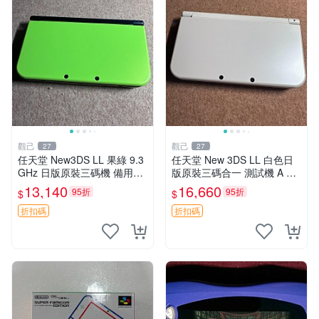
觀己
觀己
27
27
任天堂 New3DS LL 果綠 9.3
任天堂 New 3DS LL 白色日
GHz 日版原裝三碼機 備用電
版原裝三碼合一 測試機 A 階
池 網路版 避免爭議 屏老色變
屏 黑晶邊框 新大三 5811 整
13,140
16,660
95折
95折
$
$
新大三果綠 9399 日版三碼合
體外觀好 白晶屏幕 老化發黃
一 屏老化 發黃
晶邊痕跡 黑晶inté
折扣碼
折扣碼