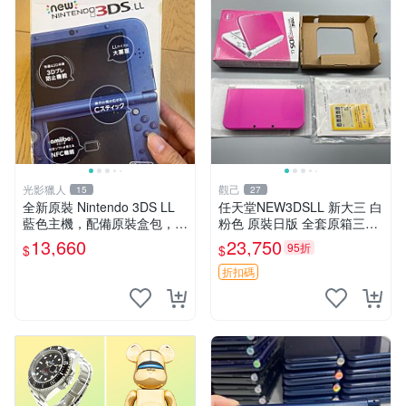
光影獵人
觀己
15
27
全新原裝 Nintendo 3DS LL
任天堂NEW3DSLL 新大三 白
藍色主機，配備原裝盒包，螢
粉色 原裝日版 全套原箱三碼
幕乾淨如新，按鍵順暢，支援
合一 輸入未改機 原廠觸控筆
13,660
23,750
95折
$
$
3D 與 NFC 技術，兼容 amiib
齊備 任天堂 NEW3DSLL 3D
o，簡體中文顯示
掌機 日系原裝 全套附屬物
折扣碼