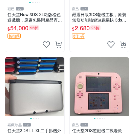
觀己
觀己
27
27
任天堂New 3DS XL歐版橙色
嚴選日版3DS老機主板，原裝
遊戲機，原廠包裝附屬品齊
無修功能強健遊戲暢快 3ds
全，螢幕清新人氣機種 新3D
主板 日版 無修 游戲機主板
54,000
2,680
95折
95折
$
$
S XL 歐版 測規 包裝完備
折扣碼
折扣碼
嘉藏珍品
觀己
12
27
任天堂3DS LL XL二手拆機外
任天堂2DS遊戲機二戰老款