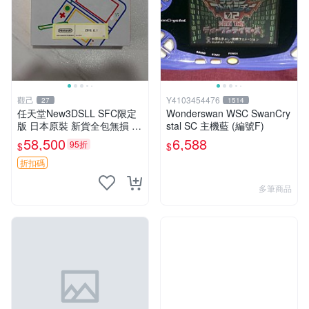
觀己
Y4103454476
27
1514
任天堂New3DSLL SFC限定
Wonderswan WSC SwanCry
版 日本原裝 新貨全包無損 現
stal SC 主機藍 (編號F)
代遊戲典藏 威豹直營 售後保
58,500
6,588
95折
$
$
固 電子新品收藏推薦 全新SF
C限定款 新3DSLL 電子產
折扣碼
多筆商品