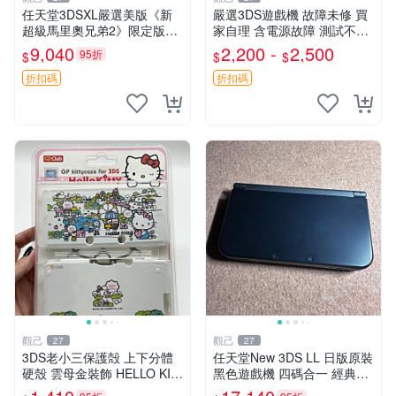
任天堂3DSXL嚴選美版《新
嚴選3DS遊戲機 故障未修 買
超級馬里奧兄弟2》限定版，
家自理 含電源故障 測試不通
屏幕無壞點不黃，搭配國產觸
電 顏色隨機 200-230元 老三
9,040
2,200 -
2,500
95折
$
$
$
控筆 3DS XL 新超級馬里歐
款任天堂3DS 二手 故障 不開
弊端痕跡
機 浸水損傷 成色異常 原
折扣碼
折扣碼
觀己
觀己
27
27
3DS老小三保護殻 上下分體
任天堂New 3DS LL 日版原裝
硬殼 雲母金裝飾 HELLO KIT
黑色遊戲機 四碼合一 經典款
TY主題 超厚實非透氣設計 成
式 兩片式螢幕 攝錄中古 此機