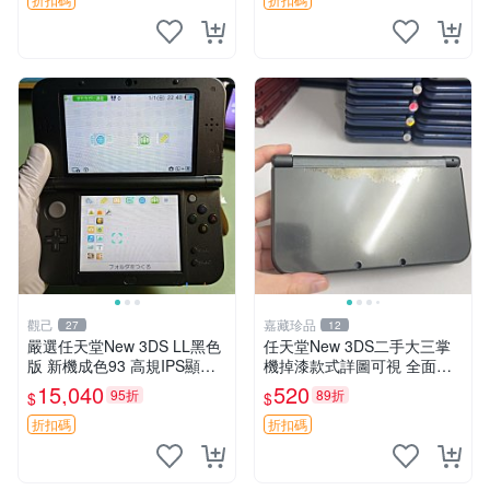
易攜帶 新3d
可 圖實物一致 3ds 耳機 掌機
觀己
嘉藏珍品
27
12
嚴選任天堂New 3DS LL黑色
任天堂New 3DS二手大三掌
版 新機成色93 高規IPS顯示
機掉漆款式詳圖可視 全面檢
屏幕雪白 游戲資源免費供應
測確保無虞 二手任天堂New
15,040
520
95折
89折
$
$
充電線附贈 薄膜相送 推薦收
3DS 掉漆編號發貨 大三掌機
藏 new 3ds ll 黑
收藏推薦 二手任天堂New 3D
折扣碼
折扣碼
S