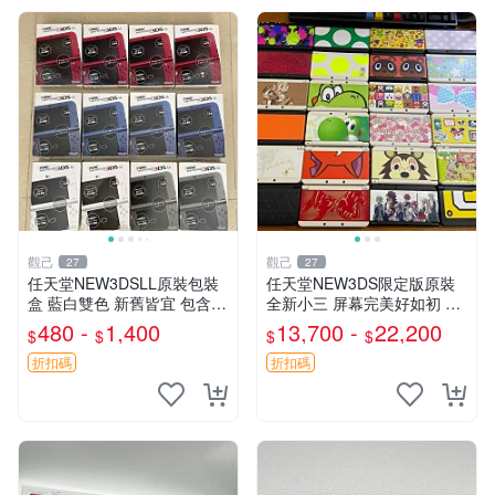
觀己
觀己
27
27
任天堂NEW3DSLL原裝包裝
任天堂NEW3DS限定版原裝
盒 藍白雙色 新舊皆宜 包含所
全新小三 屏幕完美好如初 貼
有配件 二手全新 任天堂NEW
膜保護嚴選推薦 專家檢測功
480 -
1,400
13,700 -
22,200
$
$
$
$
3DSLL包裝盒 非國產盒 藍色
能正常 任天堂NEW3DS 小三
紅色銀黑色 白色（內托說明
98新 成色優質 日本原裝 新小
折扣碼
折扣碼
書）
三