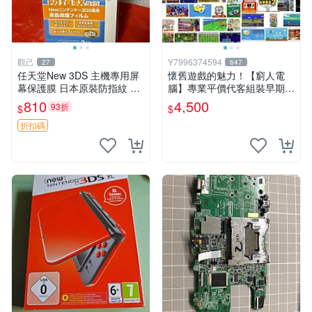
觀己
Y7996374594
27
647
任天堂New 3DS 主機專用屏
懷舊遊戲的魅力！【窮人電
幕保護膜 日本原裝防指紋 新
腦】專業平價代客組裝早期W
品未拆封 全新日本製保護膜
indows98/95/DOS遊戲機---
810
4,500
93折
$
$
全螢幕防刮防指紋 屏保貼膜
專業首選！
折扣碼