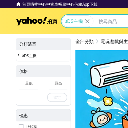
首頁
購物中心
中古車
帳務中心
信箱
App下載
Yahoo拍賣
3DS主機
電玩遊戲與主
分類清單
3DS主機
價格
-
確定
優惠
折扣碼