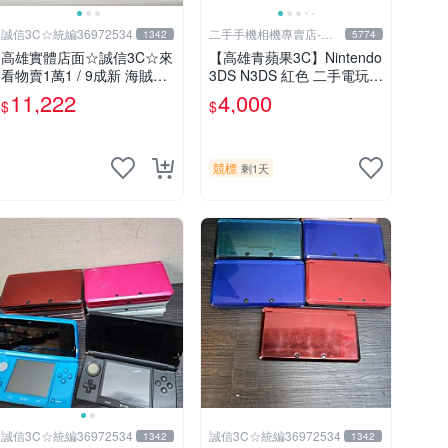
誠信3C☆統編36972534
二手手機相機專賣店-青
1342
5774
蘋果3c
高雄實體店面☆誠信3C☆來
【高雄青蘋果3C】Nintendo
看物賣1萬1 / 9成新 海賊王
3DS N3DS 紅色 二手電玩主
限定版 無改機 任天堂 3DS
機#102241
11,222
4,000
$
$
LL 日規主機 二手功能正常
也可用各式物品換
競標
剩1天
誠信3C☆統編36972534
誠信3C☆統編36972534
1342
1342