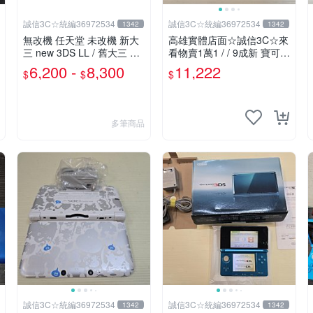
誠信3C☆統編36972534
誠信3C☆統編36972534
1342
1342
無改機 任天堂 未改機 新大
高雄實體店面☆誠信3C☆來
三 new 3DS LL / 舊大三 3D
看物賣1萬1 / / 9成新 寶可夢
S LL / 二手功能正常 原廠主
X/Y 限定版 無改機 任天堂 3
6,200 -
8,300
11,222
$
$
$
機 含充電器
DS LL 日規主機 二手功能正
常 也可用各式物品換
多筆商品
誠信3C☆統編36972534
誠信3C☆統編36972534
1342
1342