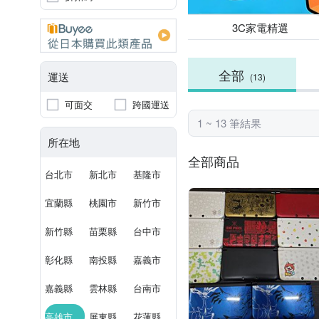
3C家電精選
全部
運送
(13)
可面交
跨國運送
1 ~ 13 筆結果
所在地
全部商品
台北市
新北市
基隆市
宜蘭縣
桃園市
新竹市
新竹縣
苗栗縣
台中市
彰化縣
南投縣
嘉義市
嘉義縣
雲林縣
台南市
高雄市
屏東縣
花蓮縣