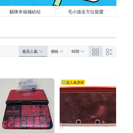
貓咪幸福補給站
毛小孩全方位寵愛
最高人氣
價格
時間
超人氣賣家