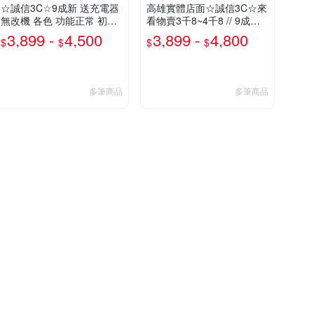
☆誠信3C☆9成新 送充電器
高雄實體店面☆誠信3C☆來
無改機 各色 功能正常 初代
看物賣3千8~4千8 // 9成新
小 3DS 主機 二手 賣3千8~4
送充電器 無改機 各色 功能
3,899 -
4,500
3,899 -
4,800
$
$
$
$
千8也可用各式物品換
正常 初代 小 3DS 主機 二手
也可用各式物品換
多筆商品
多筆商品