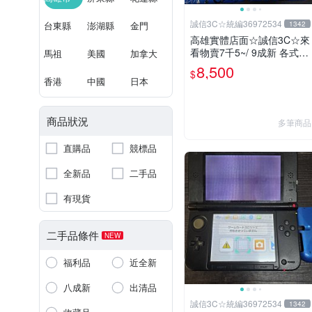
誠信3C☆統編36972534
台東縣
澎湖縣
金門
1342
高雄實體店面☆誠信3C☆來
看物賣7千5~/ 9成新 各式限
馬祖
美國
加拿大
定版 無改機 任天堂 3DS LL
8,500
$
日規主機 二手功能正常 也
香港
中國
日本
可用各式物品換
商品狀況
多筆商品
直購品
競標品
全新品
二手品
有現貨
二手品條件
NEW
福利品
近全新
八成新
出清品
誠信3C☆統編36972534
1342