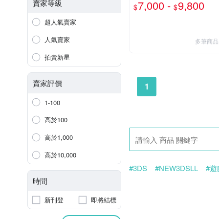
任天堂 原廠 new 2DS LL 主
賣家等級
7,000 -
9,800
$
$
機 可玩3DS DS 遊戲
超人氣賣家
人氣賣家
多筆商品
拍賣新星
賣家評價
1
1-100
高於100
高於1,000
高於10,000
#3DS
#NEW3DSLL
#
時間
新刊登
即將結標