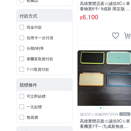
收藏品
高雄實體店面☆誠信3C☆來
看物賣6千/ 9成新 限定版 無
改機 任天堂 3DS LL 日規主
6,100
付款方式
$
機 上螢幕不顯示 其他二手
功能正常 也可用各式物品換
現金付款
信用卡一次付清
分期0利率
萊爾富取貨付款
7-11取貨付款
競標條件
可立即結標
一元起標
誠信3C☆統編36972534
1342
無底價
高雄實體店面☆誠信3C☆來
看機賣7千~ /九成新無改機