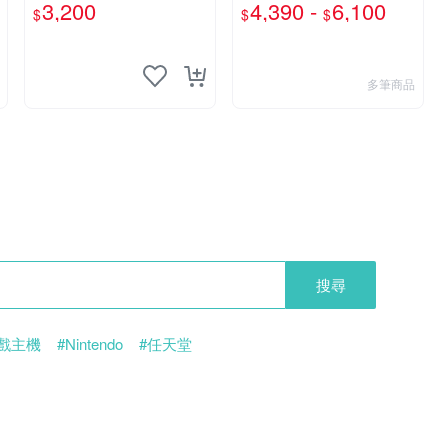
DS LL 主機 二手功能正常
3,200
4,390 -
6,100
$
$
$
也可用各式物品換
多筆商品
搜尋
遊戲主機
#Nintendo
#任天堂