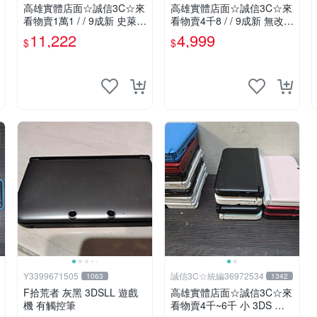
高雄實體店面☆誠信3C☆來
高雄實體店面☆誠信3C☆來
看物賣1萬1 / / 9成新 史萊姆
看物賣4千8 / / 9成新 無改機
勇者鬥惡龍 限定版 無改機
任天堂 3DS 日規主機 螢幕
11,222
4,999
$
$
任天堂 3DS LL 日規主機 二
泛黃 二手功能正常 也可用
手功能正常 也可用各式物品
各式物品換
換
Y3399671505
誠信3C☆統編36972534
1063
1342
F拾荒者 灰黑 3DSLL 遊戲
高雄實體店面☆誠信3C☆來
機 有觸控筆
看物賣4千~6千 小 3DS 大 3