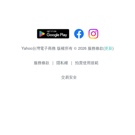
Yahoo台灣電子商務 版權所有 © 2026 服務條款(
更新
)
服務條款
|
隱私權
|
拍賣使用規範
交易安全