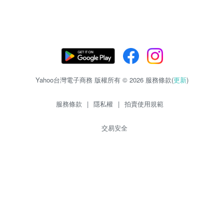
Yahoo台灣電子商務 版權所有 © 2026 服務條款(
更新
)
服務條款
|
隱私權
|
拍賣使用規範
交易安全