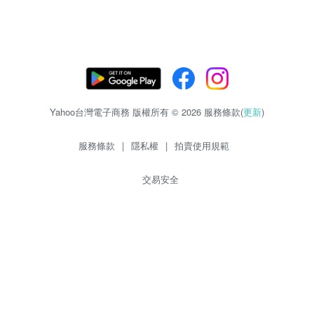
Yahoo台灣電子商務 版權所有 © 2026 服務條款(
更新
)
服務條款
|
隱私權
|
拍賣使用規範
交易安全