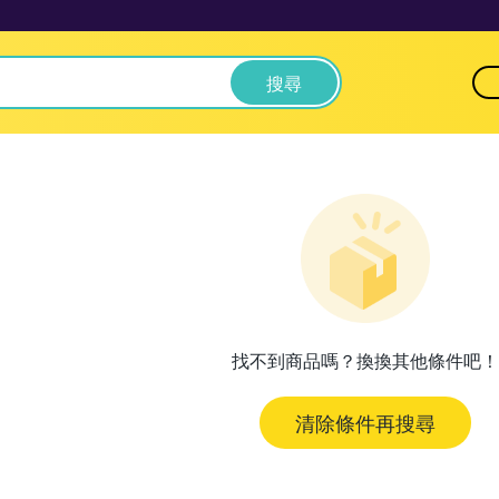
搜尋
找不到商品嗎？換換其他條件吧！
清除條件再搜尋