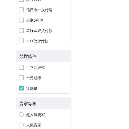
信用卡一次付清
分期0利率
萊爾富取貨付款
7-11取貨付款
競標條件
可立即結標
一元起標
無底價
賣家等級
超人氣賣家
人氣賣家