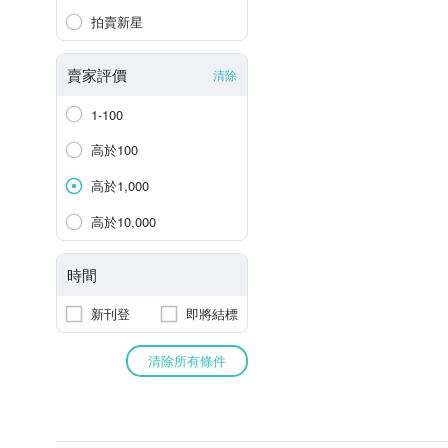
拍賣新星
賣家評價
清除
1-100
高於100
高於1,000
高於10,000
時間
新刊登
即將結標
清除所有條件