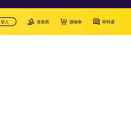
登入
賣東西
購物車
即時通