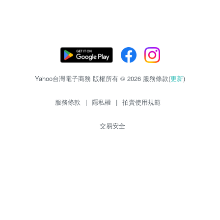
Yahoo台灣電子商務 版權所有 © 2026 服務條款(
更新
)
服務條款
|
隱私權
|
拍賣使用規範
交易安全