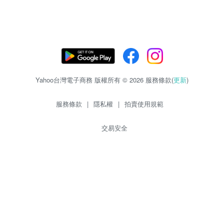
Yahoo台灣電子商務 版權所有 © 2026 服務條款(
更新
)
服務條款
|
隱私權
|
拍賣使用規範
交易安全