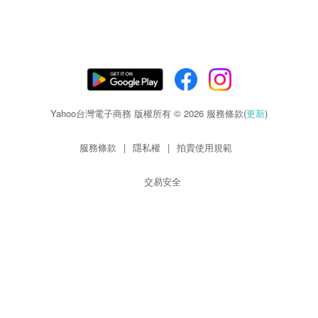
Yahoo台灣電子商務 版權所有 © 2026 服務條款(
更新
)
服務條款
|
隱私權
|
拍賣使用規範
交易安全