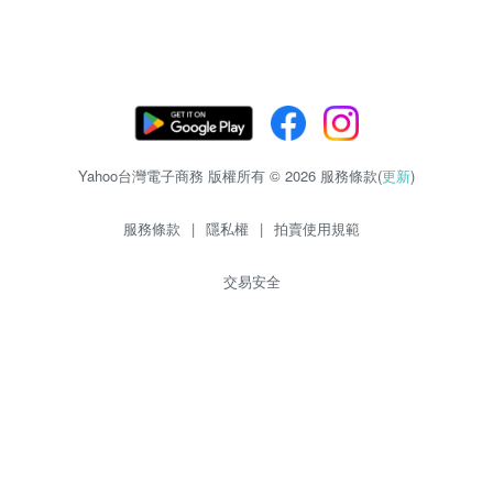
Yahoo台灣電子商務 版權所有 © 2026 服務條款(
更新
)
服務條款
|
隱私權
|
拍賣使用規範
交易安全